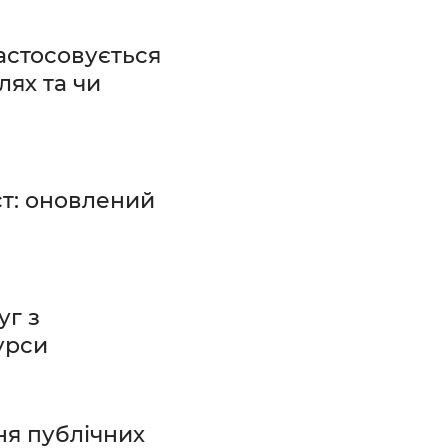
застосовується
лях та чи
ст: оновлений
уг з
урси
ня публічних