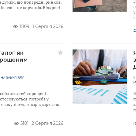
З
я думки, що попередні ринкові
н
івлею — це корупція. Відкриті
у
в
11109
1 Серпня 2026
Р
талог як
прощеним
НА ЗАКУПІВЛЯ
У
М
 Особливостей спрощені
В
астосовуються, потреба у
п
 закупівель товарів вартістю
з
п
5101
2 Серпня 2026