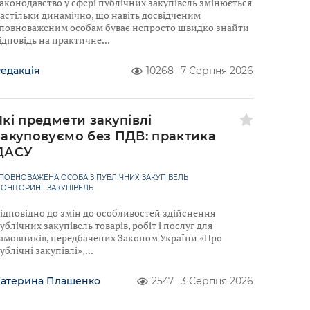
аконодавство у сфері публічних закупівель змінюється
астільки динамічно, що навіть досвідченим
повноваженим особам буває непросто швидко знайти
ідповідь на практичне
едакція
10268
7 Серпня 2026
Які предмети закупівлі
закуповуємо без ПДВ: практика
ДАСУ
ПОВНОВАЖЕНА ОСОБА З ПУБЛІЧНИХ ЗАКУПІВЕЛЬ
ОНІТОРИНГ ЗАКУПІВЕЛЬ
ідповідно до змін до особливостей здійснення
ублічних закупівель товарів, робіт і послуг для
амовників, передбачених Законом України «Про
ублічні закупівлі»,
Катерина Плашенко
2547
3 Серпня 2026