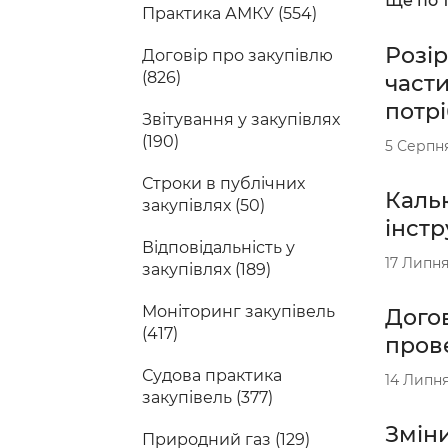
Ще по т
Практика АМКУ (554)
Розір
Договір про закупівлю
(826)
части
потрі
Звітування у закупівлях
(190)
5 Серпн
Строки в публічних
Кальк
закупівлях (50)
інстр
Відповідальність у
17 Липня
закупівлях (189)
Моніторинг закупівель
Догов
(417)
прове
Судова практика
14 Липня
закупівель (377)
Зміни
Природний газ (129)