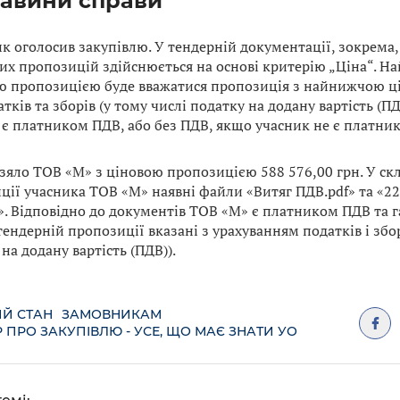
авини справи
к оголосив закупівлю. У тендерній документації, зокрема,
их пропозицій здійснюється на основі критерію „Ціна“. 
ю пропозицією буде вважатися пропозиція з найнижчою ц
атків та зборів (у тому числі податку на додану вартість (ПД
 є платником ПДВ, або без ПДВ, якщо учасник не є платни
взяло ТОВ «М» з ціновою пропозицією 588 576,00 грн. У ск
ції учасника ТОВ «М» наявні файли «Витяг ПДВ.pdf» та «2
f». Відповідно до документів ТОВ «М» є платником ПДВ та г
тендерній пропозиції вказані з урахуванням податків і збор
на додану вартість (ПДВ)).
Й СТАН
ЗАМОВНИКАМ
 ПРО ЗАКУПІВЛЮ - УСЕ, ЩО МАЄ ЗНАТИ УО