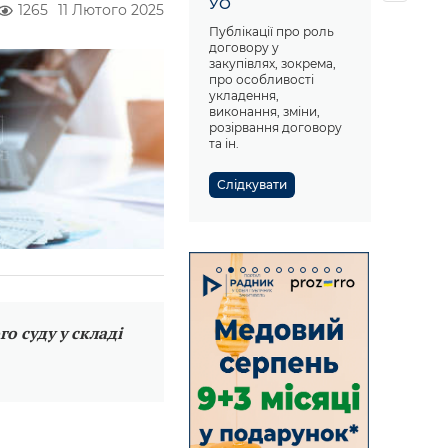
УО
1265
11 Лютого 2025
Публікації про роль
договору у
закупівлях, зокрема,
про особливості
укладення,
виконання, зміни,
розірвання договору
та ін.
Слідкувати
о суду у складі