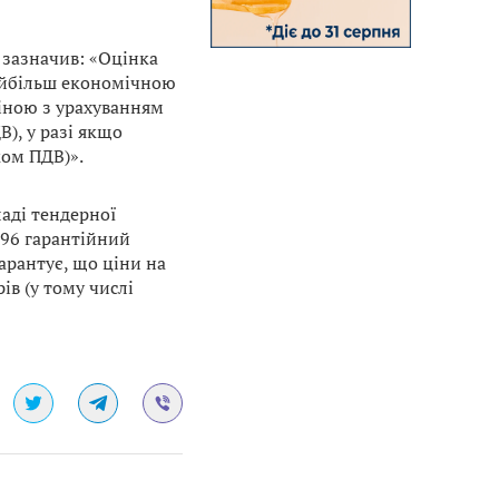
 зазначив: «Оцінка
Найбільш економічною
іною з урахуванням
В), у разі якщо
ком ПДВ)».
ладі тендерної
296 гарантійний
арантує, що ціни на
ів (у тому числі