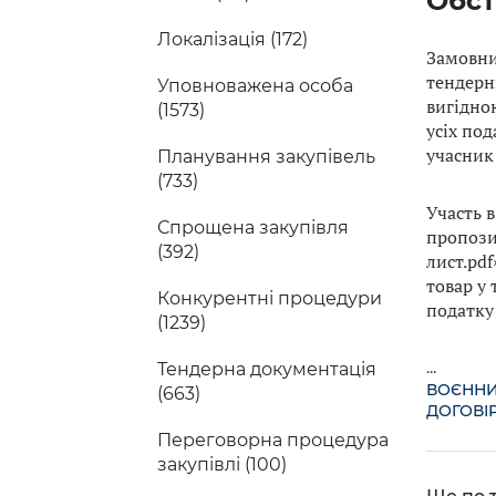
Обст
Локалізація (172)
Замовни
тендерн
Уповноважена особа
вигідно
(1573)
усіх под
учасник
Планування закупівель
(733)
Участь 
Спрощена закупівля
пропози
(392)
лист.pd
товар у 
Конкурентні процедури
податку 
(1239)
...
Тендерна документація
ВОЄННИ
(663)
ДОГОВІР
Переговорна процедура
закупівлі (100)