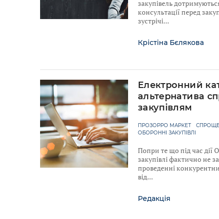
закупівель дотримуютьс
консультації перед закуп
зустрічі
Крістіна Бєлякова
Електронний ка
альтернатива с
закупівлям
ПРОЗОРРО МАРКЕТ
СПРОЩЕ
ОБОРОННІ ЗАКУПІВЛІ
Попри те що під час дії
закупівлі фактично не з
проведенні конкурентних
від
Редакція