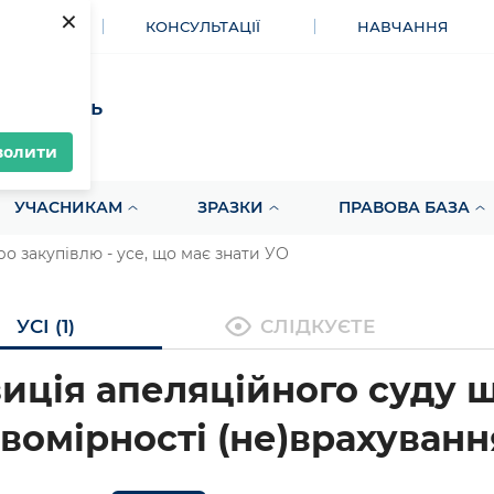
×
МЕНТИ
КОНСУЛЬТАЦІЇ
НАВЧАННЯ
акупівель
волити
УЧАСНИКАМ
ЗРАЗКИ
ПРАВОВА БАЗА
ро закупівлю - усе, що має знати УО
УСІ (1)
СЛІДКУЄТЕ
иція апеляційного суду 
вомірності (не)врахуван