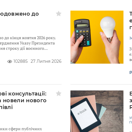
родовжено до
 до кінця жовтня 2026 року.
З
твердження Указу Президента
я строку дії воєнного
З
е
в
102885
27 Липня 2026
Р
ві консультації:
а новели нового
півлі
У
Г
ники сфери публічних