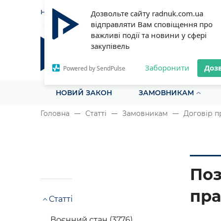
НОВИНИ
СТАТТІ
ІНСТРУ
Дозвольте сайту radnuk.com.ua
відправляти Вам сповіщення про
важливі події та новини у сфері
закупівель
Радник у сфері публічних з
Все для закупівель на одному порталі
Заборонити
Доз
Powered by SendPulse
НОВИЙ ЗАКОН
ЗАМОВНИКАМ
Головна
Статті
Замовникам
Договір п
Поз
пра
Статті
Воєнний стан (3776)