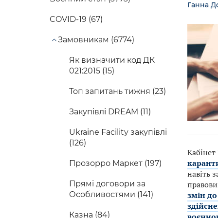
Ганна Д
COVID-19 (67)
Замовникам (6774)
Як визначити код ДК
021:2015 (15)
Топ запитань тижня (23)
Закупівлі DREAM (11)
Ukraine Facility закупівлі
(126)
Кабінет
каранти
Прозорро Маркет (197)
навіть 
Прямі договори за
правови
Особливостями (141)
змін до
здійсне
Казна (84)
воєнног