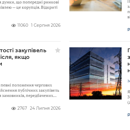
П
я думки, що попередні ринкові
з
івлею — це корупція. Відкриті
п
в
11060
1 Серпня 2026
Р
тості закупівель
після, якщо
и
З
ю певні положення чергових
ійснення публічних закупівель
Я
для замовників, передбачених
З
(
2767
24 Липня 2026
Р