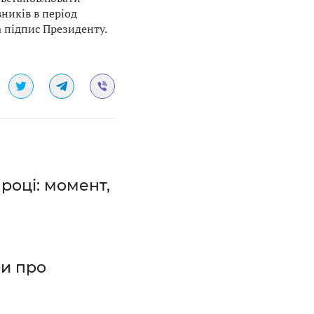
вників в період
а підпис Президенту.
році: момент,
ри про