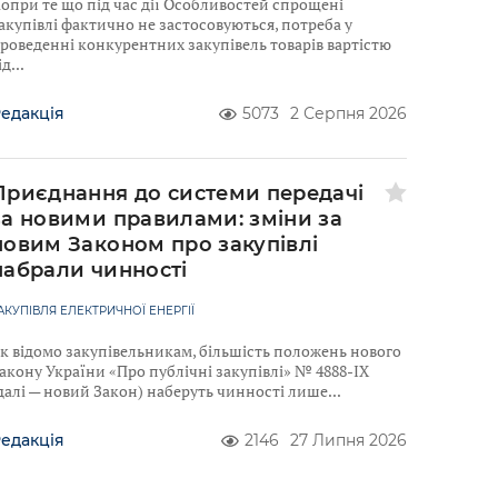
опри те що під час дії Особливостей спрощені
акупівлі фактично не застосовуються, потреба у
роведенні конкурентних закупівель товарів вартістю
ід
едакція
5073
2 Серпня 2026
Приєднання до системи передачі
за новими правилами: зміни за
новим Законом про закупівлі
набрали чинності
АКУПІВЛЯ ЕЛЕКТРИЧНОЇ ЕНЕРГІЇ
к відомо закупівельникам, більшість положень нового
акону України «Про публічні закупівлі» № 4888-IX
далі — новий Закон) наберуть чинності лише
едакція
2146
27 Липня 2026