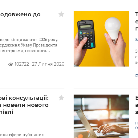
родовжено до
 до кінця жовтня 2026 року.
З
твердження Указу Президента
я строку дії воєнного
З
е
в
102722
27 Липня 2026
Р
ві консультації:
а новели нового
півлі
П
О
ники сфери публічних