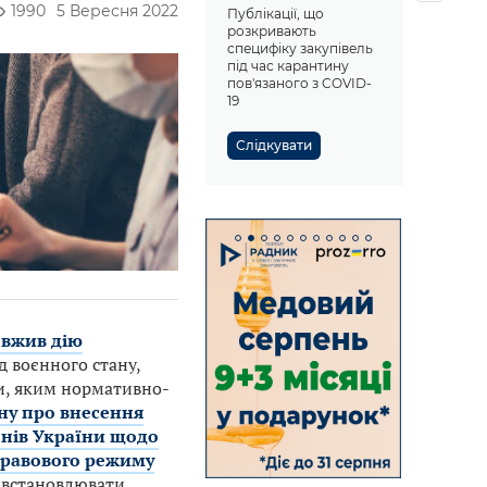
1990
5 Вересня 2022
Публікації, що
розкривають
специфіку закупівель
під час карантину
пов'язаного з COVID-
19
Слідкувати
вжив дію
д воєнного стану,
ти, яким нормативно-
ну про внесення
конів України щодо
 правового режиму
у встановлювати