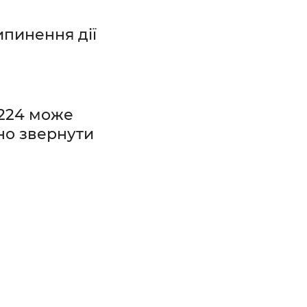
пинення дії
 224 може
бно звернути