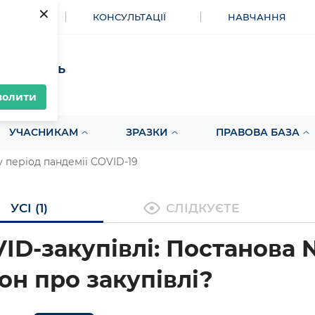
×
МЕНТИ
КОНСУЛЬТАЦІЇ
НАВЧАННЯ
акупівель
волити
УЧАСНИКАМ
ЗРАЗКИ
ПРАВОВА БАЗА
у період пандемії COVID-19
УСІ (1)
СЛІДКУЄТЕ
ID-закупівлі: Постанова 
он про закупівлі?