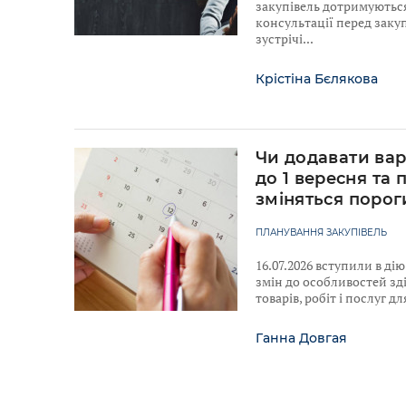
закупівель дотримуютьс
консультації перед закуп
зустрічі
Крістіна Бєлякова
Чи додавати вар
до 1 вересня та 
зміняться порог
ПЛАНУВАННЯ ЗАКУПІВЕЛЬ
16.07.2026 вступили в ді
змін до особливостей зд
товарів, робіт і послуг 
Ганна Довгая