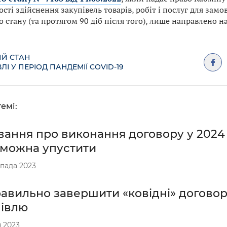
сті здійснення закупівель товарів, робіт і послуг для замо
 стану (та протягом 90 діб після того), лише направлено н
Й СТАН
ЛІ У ПЕРІОД ПАНДЕМІЇ COVID-19
емі:
вання про виконання договору у 2024 
 можна упустити
пада 2023
равильно завершити «ковідні» догово
півлю
 2023