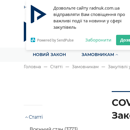
НОВИНИ
СТАТТІ
ІНСТРУ
Дозвольте сайту radnuk.com.ua
відправляти Вам сповіщення про
важливі події та новини у сфері
закупівель
Радник у сфері публічних з
Все для закупівель на одному порталі
Заборонити
Доз
Powered by SendPulse
НОВИЙ ЗАКОН
ЗАМОВНИКАМ
Головна
Статті
Замовникам
Закупівлі 
COV
Зак
Статті
Воєнний стан (3773)