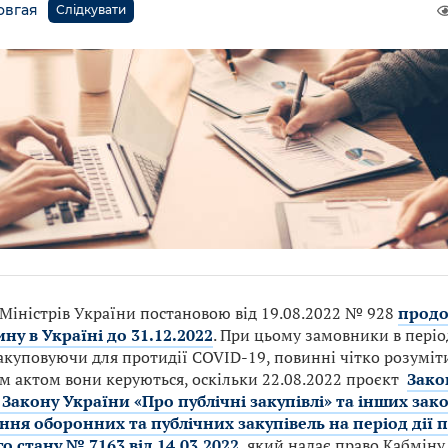
овгая
Слідкувати
 Міністрів України постановою від 19.08.2022 № 928
продо
ну в Україні до 31.12.2022
. При цьому замовники в періо
закуповуючи для протидії COVID-19, повинні чітко розумі
м актом вони керуються, оскільки 22.08.2022 проєкт
Зако
 Закону України «Про публічні закупівлі» та інших за
ння оборонних та публічних закупівель на період дії
о стану № 7163 від 14.03.2022
, який надає право Кабмін