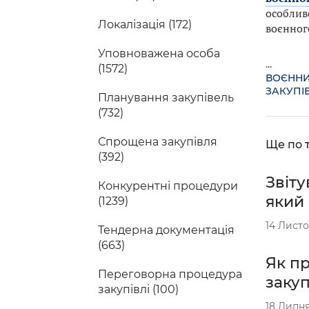
особливо
Локалізація (172)
воєнного
Уповноважена особа
...
(1572)
ВОЄННИ
ЗАКУПІВ
Планування закупівель
(732)
Спрощена закупівля
Ще по т
(392)
Звіту
Конкурентні процедури
який
(1239)
14 Листо
Тендерна документація
(663)
Як п
Переговорна процедура
заку
закупівлі (100)
18 Липня