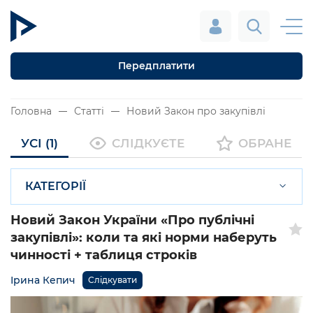
Передплатити
Головна
Статті
Новий Закон про закупівлі
УСІ (1)
СЛІДКУЄТЕ
ОБРАНЕ
КАТЕГОРІЇ
Новий Закон України «Про публічні
закупівлі»: коли та які норми наберуть
чинності + таблиця строків
Ірина Кепич
Слідкувати