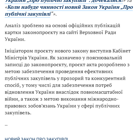
України „Про публічні закупівлі“: дочекалися!
» та
«
Коли набуде чинності новий Закон України „Про
публічні закупівлі
“».
Аналіз зроблено на основі офіційних публікацій
картки законопроєкту на сайті Верховної Ради
України.
Ініціатором проєкту нового закону виступив Кабінет
Міністрів України. Як зазначено у пояснювальній
записці до законопроєкту, проєкт акта розроблено з
метою забезпечення проведення ефективних
публічних закупівель у прозорий та конкурентний
спосіб, у тому числі для забезпечення потреб
відновлення України внаслідок повномасштабної
війни, а також з метою виконання міжнародно-
правових зобов’язань України у сфері публічних
закупівель.
...
НОВИЙ ЗАКОН ПРО ЗАКУПІВЛІ