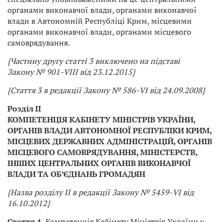
органами виконавчої влади, органами виконавчої
влади в Автономній Республіці Крим, місцевими
органами виконавчої влади, органами місцевого
самоврядування.
{Частину другу статті 3 виключено на підставі
Закону № 901-VIII від 23.12.2015}
{Стаття 3 в редакції Закону № 586-VI від 24.09.2008}
Розділ II
КОМПЕТЕНЦІЯ КАБІНЕТУ МІНІСТРІВ УКРАЇНИ,
ОРГАНІВ ВЛАДИ АВТОНОМНОЇ РЕСПУБЛІКИ КРИМ,
МІСЦЕВИХ ДЕРЖАВНИХ АДМІНІСТРАЦІЙ, ОРГАНІВ
МІСЦЕВОГО САМОВРЯДУВАННЯ, МІНІСТЕРСТВ,
ІНШИХ ЦЕНТРАЛЬНИХ ОРГАНІВ ВИКОНАВЧОЇ
ВЛАДИ ТА ОБ’ЄДНАНЬ ГРОМАДЯН
{Назва розділу II в редакції Закону № 5459-VI від
16.10.2012}
Стаття 4.
Компетенція Кабінету Міністрів України у