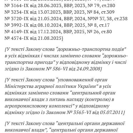
№ 3164-IX від 28.06.2023, ВВР, 2023, № 79, ст.280
№ 3234-IX від 13.07.2023, ВВР, 2023, № 84, ст.309
№ 3720-IX від 21.05.2024, ВВР, 2024, №№ 37, 38, ст.238
№ 3992-IX від 08.10.2024, ВВР, 2025, № 8, ст.17
№ 4149-IX від 17.12.2024, ВВР, 2025, № 26, ст.80
№ 4574-IX від 21.08.2025}
{У тексті Закону слова “дорожньо-транспортна подія”
в усіх відмінках і числах замінено словами “дорожньо-
транспортна пригода” у відповідному відмінку і числі
згідно із Законом № 586-VI від 24.09.2008}
{У тексті Закону слова “уповноважений орган
Міністерства аграрної політики України” в усіх
відмінках замінено словами “центральний орган
виконавчої влади з питань нагляду (контролю) в
агропромисловому комплексі” у відповідному
відмінку згідно із Законом № 3565-VI від 05.07.2011}
{У тексті Закону слова “центральні органи державної
виконавчої влади”, “центральні органи державної