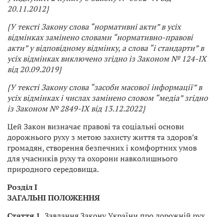
20.11.2012}
{У тексті Закону слова “нормативні акти” в усіх
відмінках замінено словами “нормативно-правові
акти” у відповідному відмінку, а слова “і стандарти” в
усіх відмінках виключено згідно із Законом № 124-IX
від 20.09.2019}
{У тексті Закону слова “засоби масової інформації” в
усіх відмінках і числах замінено словом “медіа” згідно
із Законом № 2849-IX від 13.12.2022}
Цей Закон визначає правові та соціальні основи
дорожнього руху з метою захисту життя та здоров’я
громадян, створення безпечних і комфортних умов
для учасників руху та охорони навколишнього
природного середовища.
Розділ I
ЗАГАЛЬНІ ПОЛОЖЕННЯ
Стаття 1.
Завдання Закону України про дорожній рух