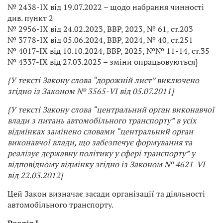
№ 2438-IX від 19.07.2022 – щодо набрання чинності
див. пункт 2
№ 2956-IX від 24.02.2023, ВВР, 2023, № 61, ст.203
№ 3778-IX від 05.06.2024, ВВР, 2024, № 40, ст.251
№ 4017-IX від 10.10.2024, ВВР, 2025, №№ 11-14, ст.35
№ 4337-IX від 27.03.2025 – зміни опрацьовуються}
{У тексті Закону слова “дорожній лист” виключено
згідно із Законом № 3565-VI від 05.07.2011}
{У тексті Закону слова “центральний орган виконавчої
влади з питань автомобільного транспорту” в усіх
відмінках замінено словами “центральний орган
виконавчої влади, що забезпечує формування та
реалізує державну політику у сфері транспорту” у
відповідному відмінку згідно із Законом № 4621-VI
від 22.03.2012}
Цей Закон визначає засади організації та діяльності
автомобільного транспорту.