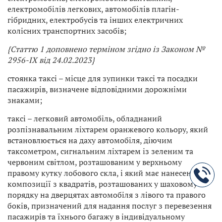
електромобілів легкових, автомобілів плагін-
гібридних, електробусів та інших електричних
колісних транспортних засобів;
{Статтю 1 доповнено терміном згідно із Законом
№
2956-IX від 24.02.2023}
стоянка таксі – місце для зупинки таксі та посадки
пасажирів, визначене відповідними дорожніми
знаками;
таксі – легковий автомобіль, обладнаний
розпізнавальним ліхтарем оранжевого кольору, який
встановлюється на даху автомобіля, діючим
таксометром, сигнальним ліхтарем із зеленим та
червоним світлом, розташованим у верхньому
правому кутку лобового скла, і який має нанесені
композиції з квадратів, розташованих у шаховому
порядку на дверцятах автомобіля з лівого та правого
боків, призначений для надання послуг з перевезення
пасажирів та їхнього багажу в індивідуальному