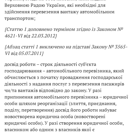
Верховною Радою України, які необхідні для
здійснення перевезення вантажу автомобільним
транспортом;
{Статтю 1 доповнено терміном згідно із Законом №
4621-VI від 22.03.2012}
{Абзац статті 1 виключено на підставі Закону № 3565-
VI від 05.07.2011}
досвід роботи – строк діяльності суб’єкта
господарювання – автомобільного перевізника, який
обчислюється з початку провадження господарської
діяльності з надання послуг з перевезення пасажирів
чи/та вантажів відповідно до закону. У разі
припинення автомобільного перевізника – юридичної
особи шляхом реорганізації (злиття, приєднання,
поділу, перетворення) досвід його роботи набуває
новостворена юридична особа (новостворені
юридичні особи). У разі створення юридичної особи,
власником або одним з власників якої є