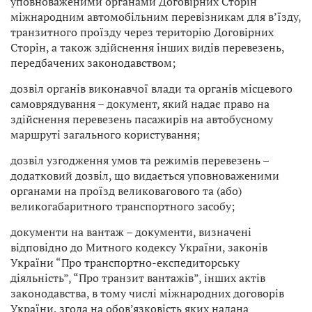
уповноваженими органами Договірних Сторін
міжнародним автомобільним перевізникам для в’їзду,
транзитного проїзду через територію Договірних
Сторін, а також здійснення інших видів перевезень,
передбачених законодавством;
дозвіл органів виконавчої влади та органів місцевого
самоврядування – документ, який надає право на
здійснення перевезень пасажирів на автобусному
маршруті загального користування;
дозвіл узгодження умов та режимів перевезень –
додатковий дозвіл, що видається уповноваженими
органами на проїзд великовагового та (або)
великогабаритного транспортного засобу;
документи на вантаж – документи, визначені
відповідно до Митного кодексу України, законів
України “Про транспортно-експедиторську
діяльність”, “Про транзит вантажів”, інших актів
законодавства, в тому числі міжнародних договорів
України, згода на обов’язковість яких надана