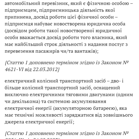
автомобільний перевізник, який є фізичною особою –
підприємцем, підприємницька діяльність якої
припинена, досвід роботи цієї фізичної особи –
підприємця набуває новостворена юридична особа
(досвідом роботи такої новоствореної юридичної
особи вважається досвід роботи того власника, який
має найбільший строк діяльності з надання послуг з
перевезення пасажирів чи/та вантажів);
{Статтю 1 доповнено терміном згідно із Законом №
4621-VI від 22.03.2012}
електричний колісний транспортний засіб – дво- і
більше колісний транспортний засіб, оснащений
виключно електричними тяговими двигунами (одним
чи декількома) та системою акумулювання
електричної енергії (акумуляторною батареєю), яка
має технічні можливості заряджатися від зовнішнього
джерела електричної енергії;
{Статтю 1 доповнено терміном згідно із Законом
№