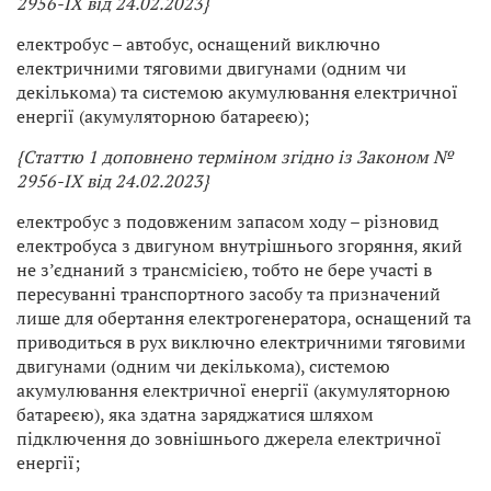
2956-IX від 24.02.2023}
електробус – автобус, оснащений виключно
електричними тяговими двигунами (одним чи
декількома) та системою акумулювання електричної
енергії (акумуляторною батареєю);
{Статтю 1 доповнено терміном згідно із Законом
№
2956-IX від 24.02.2023}
електробус з подовженим запасом ходу – різновид
електробуса з двигуном внутрішнього згоряння, який
не з’єднаний з трансмісією, тобто не бере участі в
пересуванні транспортного засобу та призначений
лише для обертання електрогенератора, оснащений та
приводиться в рух виключно електричними тяговими
двигунами (одним чи декількома), системою
акумулювання електричної енергії (акумуляторною
батареєю), яка здатна заряджатися шляхом
підключення до зовнішнього джерела електричної
енергії;