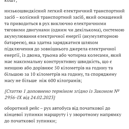
кошт;
низькошвидкісний легкий електричний транспортний
засіб – колісний транспортний засіб, який оснащений
та приводиться в рух виключно електричними
тяговими двигунами (одним чи декількома), системою
акумулювання електричної енергії (акумуляторною
батареєю), яка здатна заряджатися шляхом
підключення до зовнішнього джерела електричної
енергії, із двома, трьома або чотирма колесами, який
має максимальну конструктивну швидкість, що є
меншою або дорівнює 50 кілометрів на годину та
більшою за 10 кілометрів на годину, та споряджену
масу не більше ніж 600 кілограмів;
{Статтю 1 доповнено терміном згідно із Законом
№
2956-IX від 24.02.2023}
оборотний рейс – рух автобуса від початкової до
кінцевої зупинки маршруту і у зворотному напрямку
до початкової зупинки;