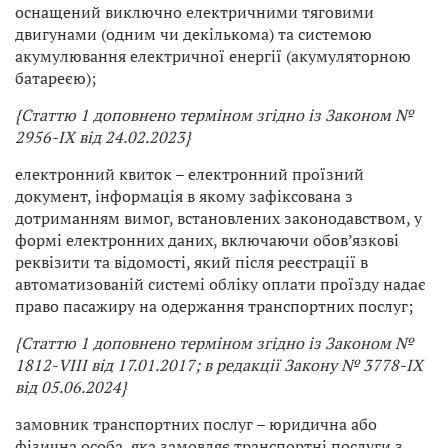
оснащений виключно електричними тяговими
двигунами (одним чи декількома) та системою
акумулювання електричної енергії (акумуляторною
батареєю);
{Статтю 1 доповнено терміном згідно із Законом
№
2956-IX від 24.02.2023}
електронний квиток – електронний проїзний
документ, інформація в якому зафіксована з
дотриманням вимог, встановлених законодавством, у
формі електронних даних, включаючи обов’язкові
реквізити та відомості, який після реєстрації в
автоматизованій системі обліку оплати проїзду надає
право пасажиру на одержання транспортних послуг;
{Статтю 1 доповнено терміном згідно із Законом №
1812-VIII від 17.01.2017; в редакції Закону № 3778-IX
від 05.06.2024}
замовник транспортних послуг – юридична або
фізична особа, яка замовляє транспортні послуги з