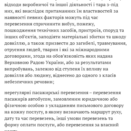
відходи виробничої та іншої діяльності і тара з-під
них, які внаслідок притаманних їм властивостей за
наявності певних факторів можуть під час
перевезення спричинити вибух, пожежу,
пошкодження технічних засобів, пристроїв, споруд та
інших об’єктів, заподіяти матеріальні збитки та шкоду
довкіллю, а також призвести до загибелі, травмування,
отруєння людей, тварин і які за міжнародними
договорами, згода на обов’язковість яких надана
Верховною Радою України, або за результатами
випробувань, залежно від ступеня їх впливу на
довкілля або людину, віднесено до одного з класів
небезпечних речовин;
нерегулярні пасажирські перевезення – перевезення
пасажирів автобусом, замовленим юридичною або
фізичною особою з укладанням письмового договору
на кожну послугу, в якому визначають маршрут руху,
дату та час перевезень, інші умови перевезень та
форму оплати послуги, або перевезення за власний