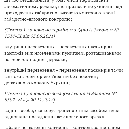
дії або бездіяльність, у тому числі зафіксовані в
автоматичному режимі, що призвели до ухилення від
проходження габаритно-вагового контролю в зоні
габаритно-вагового контролю;
{Статтю 1 доповнено терміном згідно із Законом №
1534-IX від 03.06.2021}
внутрішні перевезення – перевезення пасажирів і
вантажів між населеними пунктами, розташованими
на території однієї держави;
внутрішні перевезення – перевезення пасажирів та/чи
вантажів територією України без перетину
державного кордону України;
{Статтю 1 доповнено абзацом згідно із Законом №
5502-VI від 20.11.2012}
водій – особа, яка керує транспортним засобом і має
відповідне посвідчення встановленого зразка;
габаритно-ваговий контроль – контроль за проїздом