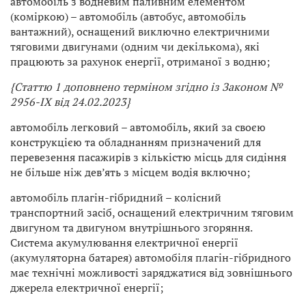
автомобіль з водневим паливним елементом
(коміркою) – автомобіль (автобус, автомобіль
вантажний), оснащений виключно електричними
тяговими двигунами (одним чи декількома), які
працюють за рахунок енергії, отриманої з водню;
{Статтю 1 доповнено терміном згідно із Законом
№
2956-IX від 24.02.2023}
автомобіль легковий – автомобіль, який за своєю
конструкцією та обладнанням призначений для
перевезення пасажирів з кількістю місць для сидіння
не більше ніж дев’ять з місцем водія включно;
автомобіль плагін-гібридний – колісний
транспортний засіб, оснащений електричним тяговим
двигуном та двигуном внутрішнього згоряння.
Система акумулювання електричної енергії
(акумуляторна батарея) автомобіля плагін-гібридного
має технічні можливості заряджатися від зовнішнього
джерела електричної енергії;