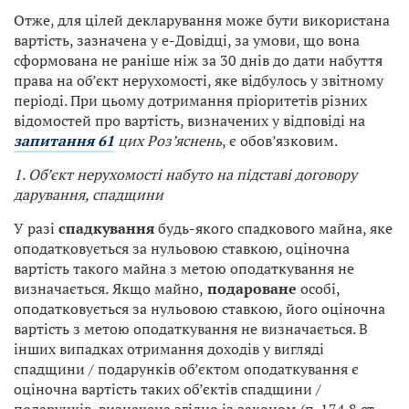
Отже, для цілей декларування може бути використана
вартість, зазначена у е-Довідці, за умови, що вона
сформована не раніше ніж за 30 днів до дати набуття
права на об’єкт нерухомості, яке відбулось у звітному
періоді. При цьому дотримання пріоритетів різних
відомостей про вартість, визначених у відповіді на
запитання 61
цих Роз’яснень
, є обов’язковим.
1. Об’єкт нерухомості набуто на підставі договору
дарування, спадщини
У разі
спадкування
будь-якого спадкового майна, яке
оподатковується за нульовою ставкою, оціночна
вартість такого майна з метою оподаткування не
визначається
.
Якщо майно,
подароване
особі,
оподатковується за нульовою ставкою, його оціночна
вартість з метою оподаткування не визначається. В
інших випадках отримання доходів у вигляді
спадщини / подарунків об’єктом оподаткування є
оціночна вартість таких об’єктів спадщини /