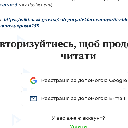
тання 5
цих Роз’яснень
).
о:
https://wiki.nazk.gov.ua/category/deklaruvannya/iii-chl
vannya/#post4255
вторизуйтиесь, щоб про
читати
Реєстрація за допомогою Google
Реєстрація за допомогою E-mail
У вас вже є аккаунт?
Увійти