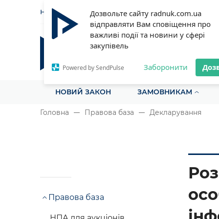
НОВИНИ
СТАТТІ
ІНСТРУ
Дозвольте сайту radnuk.com.ua
відправляти Вам сповіщення про
важливі події та новини у сфері
закупівель
Радник у сфері публічних з
Все для закупівель на одному порталі
Заборонити
Доз
Powered by SendPulse
НОВИЙ ЗАКОН
ЗАМОВНИКАМ
Головна
Правова база
Декларування
Роз
осо
Правова база
інф
НПА для аукціонів