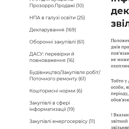
Прозорро.Продажі (10)
дек
НПА в галузі освіти (25)
зві
Декларування (169)
Положен
Оборонні закупівлі (61)
днів пр
пов’язан
ДАСУ: перевірки й
не може 
повноваження (16)
охоплює
Будівництво/Закупівля робіт/
Поточного ремонту (61)
Тобто у 
особи, 
Кошторисні норми (6)
періоду
обов’язк
Закупівлі в сфері
інформатизації (19)
! Вказан
звітний 
Закупівлі енергосервісу (11)
звільняє