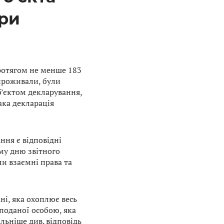
при
протягом не менше 183
 проживали, були
б’єктом декларування,
ака декларація
ння є відповідні
му дню звітного
и взаємні права та
ні, яка охоплює весь
 поданої особою, яка
льніше див. відповідь