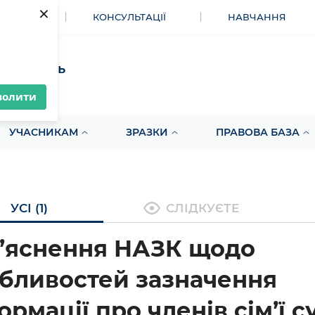
×
МЕНТИ
КОНСУЛЬТАЦІЇ
НАВЧАННЯ
акупівель
волити
УЧАСНИКАМ
ЗРАЗКИ
ПРАВОВА БАЗА
УСІ (1)
СЛІДКУЄТЕ
’яснення НАЗК щодо
бливостей зазначення
ормації про членів сім’ї с