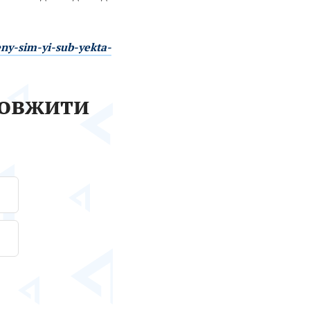
eny-sim-yi-sub-yekta-
довжити