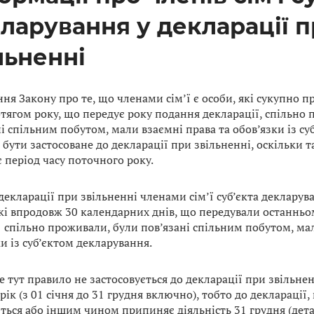
ларування у декларації 
льненні
ня Закону про те, що членами сім’ї є особи, які сукупно 
отягом року, що передує року подання декларації, спільно
і спільним побутом, мали взаємні права та обов’язки із су
бути застосоване до декларації при звільненні, оскільки т
 період часу поточного року.
декларації при звільненні членами сім’ї суб’єкта декларува
які впродовж 30 календарних днів, що передували останньо
, спільно проживали, були пов’язані спільним побутом, мал
и із суб’єктом декларування.
е тут правило не застосовується до декларації при звільнен
рік (з 01 січня до 31 грудня включно), тобто до декларації,
ться або іншим чином припиняє діяльність 31 грудня (дета