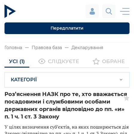
Передплатити
Головна
Правова база
Декларування
УСІ (1)
СЛІДКУЄТЕ
ОБРАНЕ
КАТЕГОРІЇ
Роз’яснення НАЗК про те, хто вважається
посадовими і службовими особами
державних органів відповідно до пп. «и»
п. 1 ч. 1 ст. 3 Закону
У цілях визначення суб’єктів, на яких поширюється дія
Закону (відповідно до пп. «и» п. 1 ч. 1 ст. 3 Закону), під