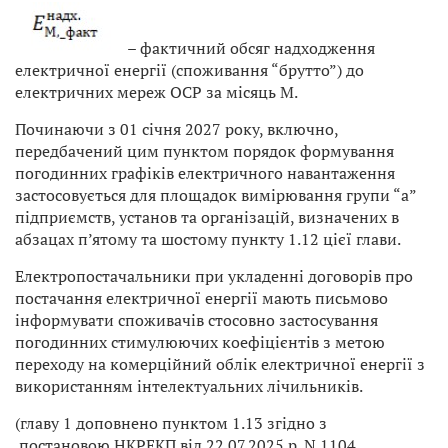
– фактичний обсяг надходження
електричної енергії (споживання “брутто”) до
електричних мереж ОСР за місяць М.
Починаючи з 01 січня 2027 року, включно,
передбачений цим пунктом порядок формування
погодинних графіків електричного навантаження
застосовується для площадок вимірювання групи “а”
підприємств, установ та організацій, визначених в
абзацах п’ятому та шостому пункту 1.12 цієї глави.
Електропостачальники при укладенні договорів про
постачання електричної енергії мають письмово
інформувати споживачів стосовно застосування
погодинних стимулюючих коефіцієнтів з метою
переходу на комерційний облік електричної енергії з
використанням інтелектуальних лічильників.
(главу 1 доповнено пунктом 1.13 згідно з
постановою НКРЕКП від 22.07.2025 р. N 1104,