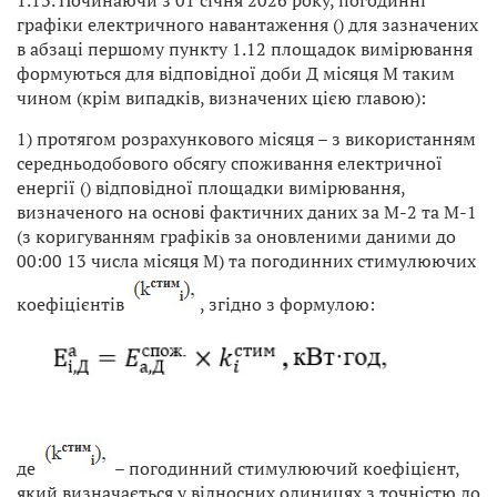
1.13. Починаючи з 01 січня 2026 року, погодинні
графіки електричного навантаження (
) для зазначених
в абзаці першому пункту 1.12 площадок вимірювання
формуються для відповідної доби Д місяця М таким
чином (крім випадків, визначених цією главою):
1) протягом розрахункового місяця – з використанням
середньодобового обсягу споживання електричної
енергії (
) відповідної площадки вимірювання,
визначеного на основі фактичних даних за М-2 та М-1
(з коригуванням графіків за оновленими даними до
00:00 13 числа місяця М) та погодинних стимулюючих
коефіцієнтів
, згідно з формулою:
де
– погодинний стимулюючий коефіцієнт,
який визначається у відносних одиницях з точністю до