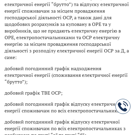
електричної енергії “брутто”) та відпуску електричної
енергії споживачам за місцем провадження
господарської діяльності ОСР, а також дані для
щодобових розрахунків за куповану в ОРЕ та у
виробників, що не продають електричну енергію в
ОРЕ, електропостачальниками та ОСР електричну
енергію за місцем провадження господарської
діяльності з розподілу електричної енергії ОСР за Д, а
саме:
добовий погодинний графік надходження
електричної енергії (споживання електричної енергії
“брутто”);
добовий графік ТВЕ ОСР;
добовий погодинний графік відпуску електричної
енергії споживачам по всіх електропостачальниках;
добовий погодинний графік відпуску електричної
енергії споживачам по всіх електропостачальниках з
розбивкою по групі “а” та групі “б”;