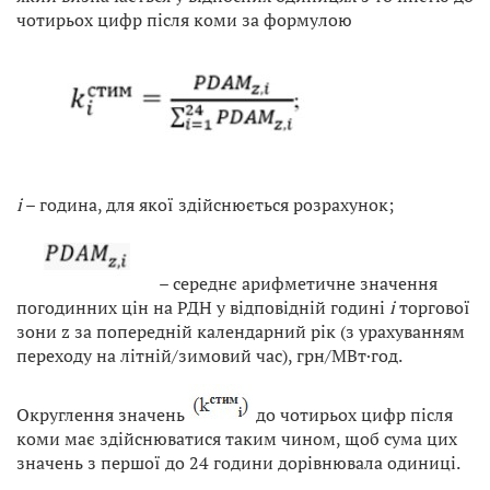
чотирьох цифр після коми за формулою
i
– година, для якої здійснюється розрахунок;
– середнє арифметичне значення
погодинних цін на РДН у відповідній годині
i
торгової
зони z за попередній календарний рік (з урахуванням
переходу на літній/зимовий час), грн/МВт·год.
Округлення значень
до чотирьох цифр після
коми має здійснюватися таким чином, щоб сума цих
значень з першої до 24 години дорівнювала одиниці.