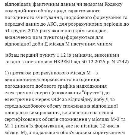
відповідали фактичним даним чи вимогам Кодексу
комерційного обліку щодо гарантованого
погодинного зчитування, щодобового формування та
передачі даних до АКО, для розрахункових періодів до
31 грудня 2025 року включно (крім випадків,
визначених цим пунктом) формуються для
відповідної доби Д місяця М наступним чином:
(абзац перший пункту 1.12 із змінами, внесеними
згідно з постановою НКРЕКП від 30.12.2025 р. N 2242)
1) протягом розрахункового місяця М – з
використанням нормованого на одиницю
погодинного добового графіка надходження
електричної енергії (споживання “брутто”) до
електричних мереж ОСР за відповідну добу Д та
середньодобового обсягу споживання відповідної
площадки вимірювання, визначеного на основі
сертифікованих обсягів споживання у місяцях М-2 та
М-1 (після їх формування, але не пізніше 12 числа
місяця М), з подальшим обов’язковим коригуванням