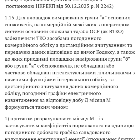
постановою НКРЕКП від 30.12.2025 р. N 2242)
1.15. Для площадок вимірювання групи “а” основних
споживачів, на комерційній межі яких з оператором
системи основний споживач та/або ОСР (як ВТКО)
забезпечили ТКО засобами погодинного
комерційного обліку з дистанційним зчитуванням та
передачею даних відповідно до вимог Кодексу, а також
до яких приєднані площадки вимірювання групи “б”
або групи “а” субспоживачів, не обладнані або
частково обладнані інтелектуальними лічильниками з
наявними функціями інтервального обліку та
дистанційного зчитування даних комерційного
обліку, погодинні графіки електричного
навантаження за відповідну добу Д місяця М
формуються таким чином:
1) протягом розрахункового місяця М – із
застосуванням коефіцієнтів нормованого на одиницю
погодинного добового графіка сальдованого
надходження електричної енергії (споживання брутто)