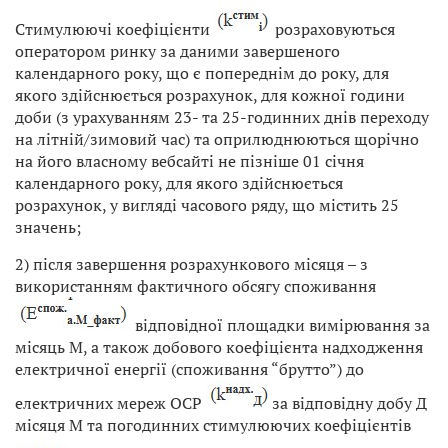
Стимулюючі коефіцієнти
розраховуються
оператором ринку за даними завершеного
календарного року, що є попереднім до року, для
якого здійснюється розрахунок, для кожної години
доби (з урахуванням 23- та 25-годинних днів переходу
на літній/зимовий час) та оприлюднюються щорічно
на його власному вебсайті не пізніше 01 січня
календарного року, для якого здійснюється
розрахунок, у вигляді часового ряду, що містить 25
значень;
2) після завершення розрахункового місяця – з
використанням фактичного обсягу споживання
відповідної площадки вимірювання за
місяць М, а також добового коефіцієнта надходження
електричної енергії (споживання “брутто”) до
електричних мереж ОСР
за відповідну добу Д
місяця М та погодинних стимулюючих коефіцієнтів