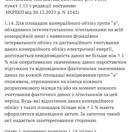
пункт 1.13 у редакції постанови
НКРЕКП від 30.12.2025 р. N 2242)
1.14. Для площадок комерційного обліку групи “а”,
обладнаних інтелектуальними лічильниками на всій
комерційній межі з наявними функціями
інтервального обліку та дистанційного зчитування
даних комерційного обліку електричної енергії,
допускається невідповідність даних не більше ніж ± 5
% між оперативними значеннями даних наростаючим
підсумком та відповідними фактичними значеннями
даних по кожній площадці вимірювання групи “а”
споживача, отриманими на кінець кожного
розрахункового місяця та/або на момент кожного
зчитування фактичних даних з лічильників за цей
період. Будь-які відхилення даних комерційного
обліку з таких площадок більше ніж ± 5 % мають
оформлятися відповідним актом. За запитом такий
акт надається заінтересованим сторонам.
(главу 1 доповнено пунктом 1.14 згідно з