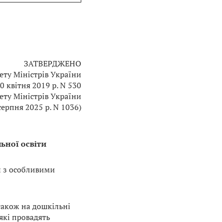
ЗАТВЕРДЖЕНО
ету Міністрів України
10 квітня 2019 р. N 530
нету Міністрів України
серпня 2025 р. N 1036)
ьної освіти
й з особливими
також на дошкільні
які провадять