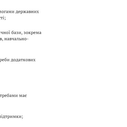
вимогами державних
ті;
чної бази, зокрема
в, навчально-
треби додаткових
отребами має
 підтримки;