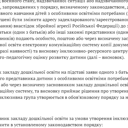
д воєнного стану, надзвичайної ситуації або надзвичайного
), запроваджених у порядку, визначеному законодавством, д
вного навчання дітей з особливими освітніми потребами (з
шені були змінити адресу задекларованого/зареєстровано
ання) внаслідок збройної агресії Російської Федерації) до
атьки (один з батьків) або інші законні представники (оди
вників) подають особисто, поштою або через визначену за
ної освіти електронну комунікаційну систему копії докуме
в разі наявності) та висновку інклюзивно-ресурсного центр
о-педагогічну оцінку розвитку дитини (далі – висновок).
 закладу дошкільної освіти на підставі заяви одного з бать
го представника дитини з особливими освітніми потребами
або через визначену засновником закладу дошкільної осв
аційну систему, та висновку приймає рішення про утворен
нклюзивна група утворюється в обов’язковому порядку за н
овник закладу дошкільної освіти за умови утворення інклю
чити в установленому законодавством порядку: