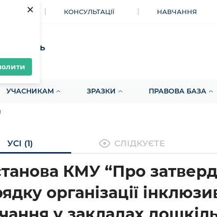
×
МЕНТИ
КОНСУЛЬТАЦІЇ
НАВЧАННЯ
акупівель
волити
УЧАСНИКАМ
ЗРАЗКИ
ПРАВОВА БАЗА
и
УСІ (1)
СЛІДКУЄТЕ
танова КМУ “Про затвер
ядку організації інклюзи
чання у закладах дошкіль