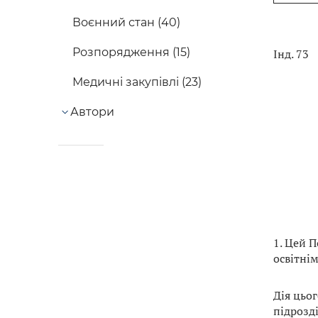
Воєнний стан (40)
Розпорядження (15)
Інд. 73
Медичні закупівлі (23)
Автори
1. Цей 
освітні
Дія цьо
підрозд