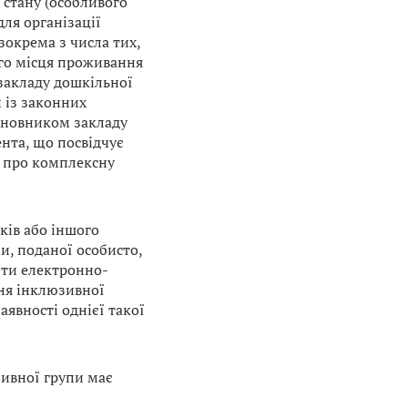
 стану (особливого
ля організації
окрема з числа тих,
го місця проживання
 закладу дошкільної
н із законних
сновником закладу
нта, що посвідчує
у про комплексну
ків або іншого
, поданої особисто,
іти електронно-
ня інклюзивної
аявності однієї такої
зивної групи має