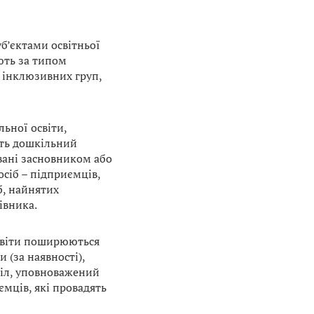
уб’єктами освітньої
ують за типом
м інклюзивних груп,
ьної освіти,
ть дошкільний
овані засновником або
сіб – підприємців,
б, найнятих
івника.
світи поширюються
 (за наявності),
іл, уповноважений
ємців, які провадять