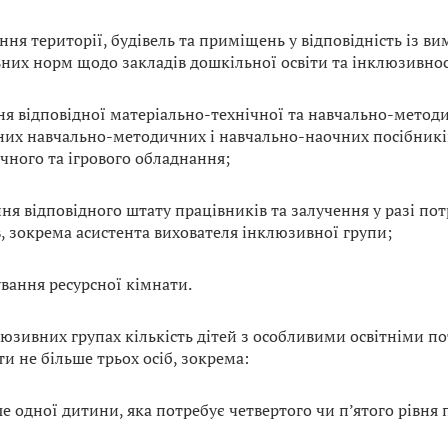
ння території, будівель та приміщень у відповідність із 
ьних норм щодо закладів дошкільної освіти та інклюзивнос
ня відповідної матеріально-технічної та навчально-методи
них навчально-методичних і навчально-наочних посібникі
чного та ігрового обладнання;
ня відповідного штату працівників та залучення у разі по
в, зокрема асистента вихователя інклюзивної групи;
вання ресурсної кімнати.
клюзивних групах кількість дітей з особливими освітніми п
и не більше трьох осіб, зокрема:
е одної дитини, яка потребує четвертого чи п’ятого рівня