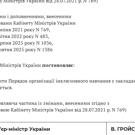
 Міністрів України від 28.07.2021 р. N 769)
ами і доповненнями, внесеними
вами Кабінету Міністрів України
ипня 2021 року N 769,
вітня 2022 року N 483,
ерпня 2025 року N 1036,
овтня 2025 року N 1386
 Міністрів України
постановляє
:
ити Порядок організації інклюзивного навчання у закладах
ється.
овляюча частина із змінами, внесеними згідно з
ою Кабінету Міністрів України від 28.07.2021 р. N 769)
єр-міністр України
В. ГРОЙ