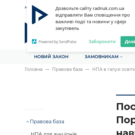
НОВИНИ
СТАТТІ
ІНСТРУ
Дозвольте сайту radnuk.com.ua
відправляти Вам сповіщення про
важливі події та новини у сфері
закупівель
Радник у сфері публічних з
Все для закупівель на одному порталі
Заборонити
Доз
Powered by SendPulse
НОВИЙ ЗАКОН
ЗАМОВНИКАМ
Головна
Правова база
НПА в галузі освіт
Пос
Пор
Правова база
нав
НПА для аукціонів