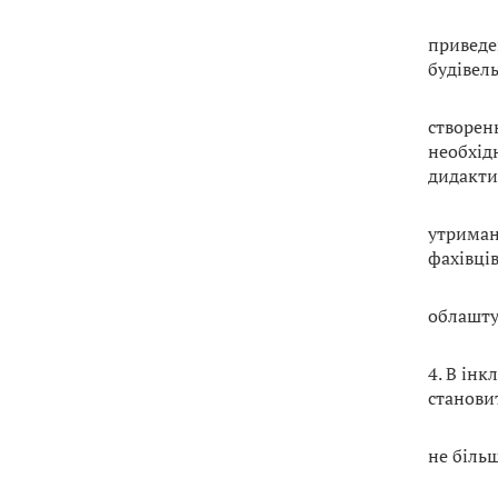
приведе
будівел
створен
необхід
дидакти
утриман
фахівці
облашту
4. В ін
становит
не більш