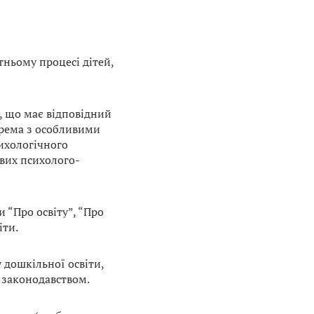
тньому процесі дітей,
), що має відповідний
крема з особливими
сихологічного
вих психолого-
 “Про освіту”, “Про
іти.
 дошкільної освіти,
 законодавством.