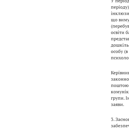
У періо
періоду
інклюзи
що виму
(перебув
освіти б
предста
дошкіль
особу (
психолог
Керівник
законно
поштою 
комунік
групи. І
заяви.
3. Засн
забезпе