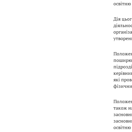
освітню 
Дія цьог
діяльнос
організа
утворен
Положен
поширюю
підрозді
керівни
які пров
фізични
Положен
також на
засновн
засновни
освітню 