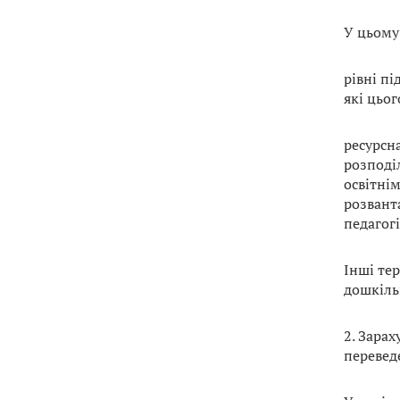
У цьому
рівні пі
які цьог
ресурсна
розподі
освітні
розвант
педагог
Інші те
дошкільн
2. Зара
перевед