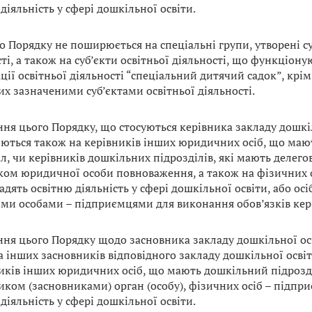
діяльність у сфері дошкільної освіти.
о Порядку не поширюється на спеціальні групи, утворені с
ті, а також на суб’єкти освітньої діяльності, що функціон
ції освітньої діяльності “спеціальний дитячий садок”, крі
их зазначеними суб’єктами освітньої діяльності.
ня цього Порядку, що стосуються керівника закладу дошкіл
ться також на керівників інших юридичних осіб, що маю
л, чи керівників дошкільних підрозділів, які мають делег
ком юридичної особи повноваження, а також на фізичних о
адять освітню діяльність у сфері дошкільної освіти, або осі
ми особами – підприємцями для виконання обов’язків кер
ня цього Порядку щодо засновника закладу дошкільної о
 інших засновників відповідного закладу дошкільної освіти
иків інших юридичних осіб, що мають дошкільний підрозд
ком (засновниками) орган (особу), фізичних осіб – підпри
діяльність у сфері дошкільної освіти.