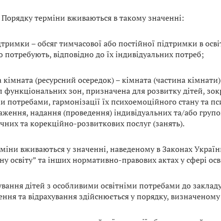
 Порядку терміни вживаються в такому значенні:
дтримки – обсяг тимчасової або постійної підтримки в осві
о потребують, відповідно до їх індивідуальних потреб;
 кімната (ресурсний осередок) – кімната (частина кімнати
л функціональних зон, призначена для розвитку дітей, зо
ми потребами, гармонізації їх психоемоційного стану та п
аження, надання (проведення) індивідуальних та/або групо
ічних та корекційно-розвиткових послуг (занять).
рміни вживаються у значенні, наведеному в Законах України
у освіту” та інших нормативно-правових актах у сфері осв
хування дітей з особливими освітніми потребами до закладу
ення та відрахування здійснюється у порядку, визначеному