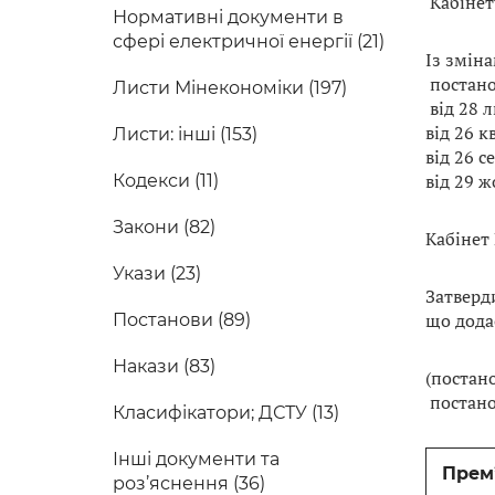
Кабінету
Нормативні документи в
сфері електричної енергії (21)
Із змін
постано
Листи Мінекономіки (197)
від 28 л
від 26 к
Листи: інші (153)
від 26 с
від 29 ж
Кодекси (11)
Закони (82)
Кабінет
Укази (23)
Затверд
що дода
Постанови (89)
Накази (83)
(постан
постанов
Класифікатори; ДСТУ (13)
Інші документи та
Прем’
роз’яснення (36)