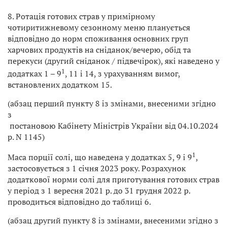
8. Ротація готових страв у примірному
чотиритижневому сезонному меню планується
відповідно до норм споживання основних груп
харчових продуктів на сніданок/вечерю, обід та
перекуси (другий сніданок / підвечірок), які наведено у
1
додатках 1 – 9
, 11 і 14, з урахуванням вимог,
встановлених додатком 15.
(абзац перший пункту 8 із змінами, внесеними згідно
з
постановою Кабінету Міністрів України від 04.10.2024
р. N 1145)
1
Маса порції солі, що наведена у додатках 5, 9 і 9
,
застосовується з 1 січня 2023 року. Розрахунок
додаткової норми солі для приготування готових страв
у період з 1 вересня 2021 р. до 31 грудня 2022 р.
проводиться відповідно до таблиці 6.
(абзац другий пункту 8 із змінами, внесеними згідно з