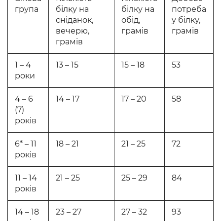
група
білку на
білку на
потреба
сніданок,
обід,
у білку,
вечерю,
грамів
грамів
грамів
1 – 4
13 – 15
15 – 18
53
роки
4 – 6
14 – 17
17 – 20
58
(7)
років
6* – 11
18 – 21
21 – 25
72
років
11 – 14
21 – 25
25 – 29
84
років
14 – 18
23 – 27
27 – 32
93