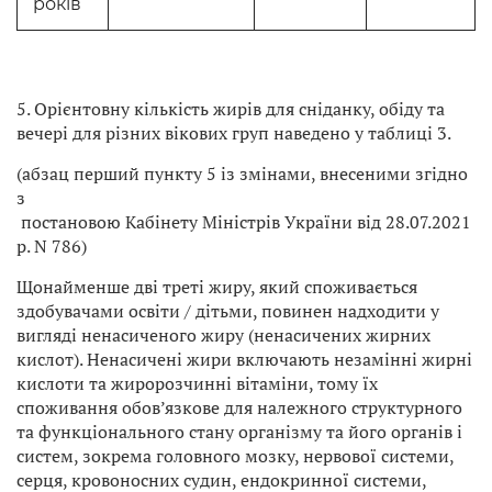
років
5. Орієнтовну кількість жирів для сніданку, обіду та
вечері для різних вікових груп наведено у таблиці 3.
(абзац перший пункту 5 із змінами, внесеними згідно
з
постановою Кабінету Міністрів України від 28.07.2021
р. N 786)
Щонайменше дві треті жиру, який споживається
здобувачами освіти / дітьми, повинен надходити у
вигляді ненасиченого жиру (ненасичених жирних
кислот). Ненасичені жири включають незамінні жирні
кислоти та жиророзчинні вітаміни, тому їх
споживання обов’язкове для належного структурного
та функціонального стану організму та його органів і
систем, зокрема головного мозку, нервової системи,
серця, кровоносних судин, ендокринної системи,