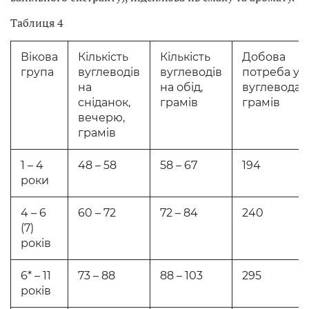
Таблиця 4
Вікова
Кількість
Кількість
Добова
група
вуглеводів
вуглеводів
потреба у
на
на обід,
вуглеводах,
сніданок,
грамів
грамів
вечерю,
грамів
1 – 4
48 – 58
58 – 67
194
роки
4 – 6
60 – 72
72 – 84
240
(7)
років
6* – 11
73 – 88
88 – 103
295
років