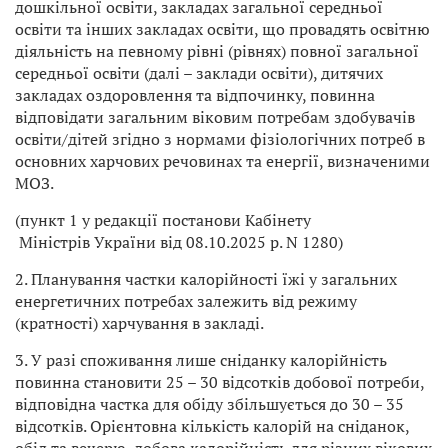
дошкільної освіти, закладах загальної середньої
освіти та інших закладах освіти, що провадять освітню
діяльність на певному рівні (рівнях) повної загальної
середньої освіти (далі – заклади освіти), дитячих
закладах оздоровлення та відпочинку, повинна
відповідати загальним віковим потребам здобувачів
освіти/дітей згідно з нормами фізіологічних потреб в
основних харчових речовинах та енергії, визначеними
МОЗ.
(пункт 1 у редакції постанови Кабінету
Міністрів України від 08.10.2025 р. N 1280)
2. Планування частки калорійності їжі у загальних
енергетичних потребах залежить від режиму
(кратності) харчування в закладі.
3. У разі споживання лише сніданку калорійність
повинна становити 25 – 30 відсотків добової потреби,
відповідна частка для обіду збільшується до 30 – 35
відсотків. Орієнтовна кількість калорій на сніданок,
обід та вечерю, добова калорійність для різних вікових