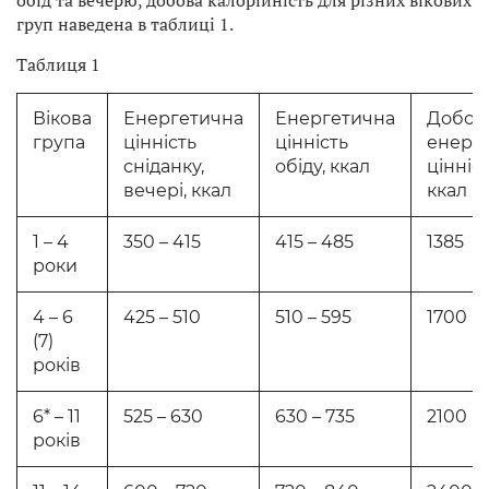
груп наведена в таблиці 1.
Таблиця 1
Вікова
Енергетична
Енергетична
Добов
група
цінність
цінність
енерг
сніданку,
обіду, ккал
цінніст
вечері, ккал
ккал
1 – 4
350 – 415
415 – 485
1385
роки
4 – 6
425 – 510
510 – 595
1700
(7)
років
6* – 11
525 – 630
630 – 735
2100
років