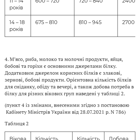
11 – 14
600 – 720
720 – 840
2400
років
14 – 18
675 – 810
810 – 945
2700
років
4. М’ясо, риба, молоко та молочні продукти, яйця,
бобові та горіхи є основними джерелами білку.
Додатковим джерелом корисних білків є злакові,
зернові, бобові продукти. Орієнтовна кількість білків
для сніданку, обіду та вечері, а також добова потреба в
білку для різних вікових груп наведені у таблиці 2.
(пункт 4 із змінами, внесеними згідно з постановою
Кабінету Міністрів України від 28.07.2021 р. N 786)
Таблиця 2
Вікова
Кількість
Кількість
Добова