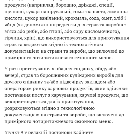
продукти (наприклад, борошно, дріжджі, спеції,
прянощі, сухарі панірувальні, томатна паста, лимонна
кислота, цукор ванільний, крохмаль, сода, оцет, хліб і
яйця (як допоміжні інгредієнти для страв та виробів з
м’яса або риби, або птиці, або сиру кисломочного),
гірчиця, хрін), що використовуються для приготування
страв та видаються згідно із технологічною
документацією на страви та вироби, що включені до
примірного чотиритижневого сезонного меню.
У разі приготування хліба для сніданку, обіду або
вечері, страв та борошняних кулінарних виробів для
другого сніданку та/або підвечірку закладом або
оператором ринку харчових продуктів, який здійснює
постачання послуг з харчування, харчові продукти, що
використовуються для їх приготування,
розраховуються згідно з технологічною
документацією на страви та вироби, що включені до
примірного чотиритижневого сезонного меню.
(пункт 9 у редакції постанови Кабінету