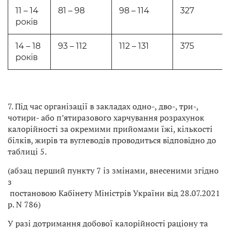
11 – 14
81 – 98
98 – 114
327
років
14 – 18
93 – 112
112 – 131
375
років
7. Під час організації в закладах одно-, дво-, три-,
чотири- або п’ятиразового харчування розрахунок
калорійності за окремими прийомами їжі, кількості
білків, жирів та вуглеводів проводиться відповідно до
таблиці 5.
(абзац перший пункту 7 із змінами, внесеними згідно
з
постановою Кабінету Міністрів України від 28.07.2021
р. N 786)
У разі дотримання добової калорійності раціону та