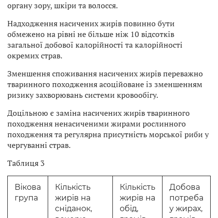
органу зору, шкіри та волосся.
Надходження насичених жирів повинно бути
обмежено на рівні не більше ніж 10 відсотків
загальної добової калорійності та калорійності
окремих страв.
Зменшення споживання насичених жирів переважно
тваринного походження асоційоване із зменшенням
ризику захворювань системи кровообігу.
Доцільною є заміна насичених жирів тваринного
походження ненасиченими жирами рослинного
походження та регулярна присутність морської риби у
чергуванні страв.
Таблиця 3
Вікова
Кількість
Кількість
Добова
група
жирів на
жирів на
потреба
сніданок,
обід,
у жирах,