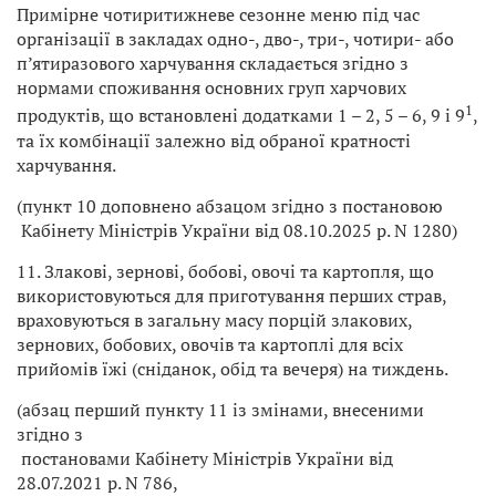
Примірне чотиритижневе сезонне меню під час
організації в закладах одно-, дво-, три-, чотири- або
п’ятиразового харчування складається згідно з
нормами споживання основних груп харчових
1
продуктів, що встановлені додатками 1 – 2, 5 – 6, 9 і 9
,
та їх комбінації залежно від обраної кратності
харчування.
(пункт 10 доповнено абзацом згідно з постановою
Кабінету Міністрів України від 08.10.2025 р. N 1280)
11. Злакові, зернові, бобові, овочі та картопля, що
використовуються для приготування перших страв,
враховуються в загальну масу порцій злакових,
зернових, бобових, овочів та картоплі для всіх
прийомів їжі (сніданок, обід та вечеря) на тиждень.
(абзац перший пункту 11 із змінами, внесеними
згідно з
постановами Кабінету Міністрів України від
28.07.2021 р. N 786,