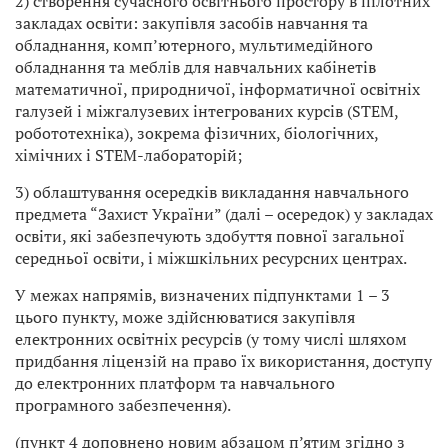
2) створення сучасного освітнього простору в пілотних
закладах освіти: закупівля засобів навчання та
обладнання, комп’ютерного, мультимедійного
обладнання та меблів для навчальних кабінетів
математичної, природничої, інформатичної освітніх
галузей і міжгалузевих інтегрованих курсів (STEM,
робототехніка), зокрема фізичних, біологічних,
хімічних і STEM-лабораторій;
3) облаштування осередків викладання навчального
предмета “Захист України” (далі – осередок) у закладах
освіти, які забезпечують здобуття повної загальної
середньої освіти, і міжшкільних ресурсних центрах.
У межах напрямів, визначених підпунктами 1 – 3
цього пункту, може здійснюватися закупівля
електронних освітніх ресурсів (у тому числі шляхом
придбання ліцензій на право їх використання, доступу
до електронних платформ та навчального
програмного забезпечення).
(пункт 4 доповнено новим абзацом п’ятим згідно з