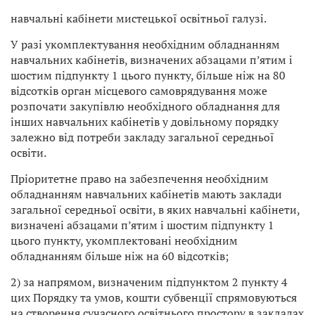
навчальні кабінети мистецької освітньої галузі.
У разі укомплектування необхідним обладнанням
навчальних кабінетів, визначених абзацами п’ятим і
шостим підпункту 1 цього пункту, більше ніж на 80
відсотків орган місцевого самоврядування може
розпочати закупівлю необхідного обладнання для
інших навчальних кабінетів у довільному порядку
залежно від потреби закладу загальної середньої
освіти.
Пріоритетне право на забезпечення необхідним
обладнанням навчальних кабінетів мають заклади
загальної середньої освіти, в яких навчальні кабінети,
визначені абзацами п’ятим і шостим підпункту 1
цього пункту, укомплектовані необхідним
обладнанням більше ніж на 60 відсотків;
2) за напрямом, визначеним підпунктом 2 пункту 4
цих Порядку та умов, кошти субвенції спрямовуються
на створення сучасного освітнього простору в закладах