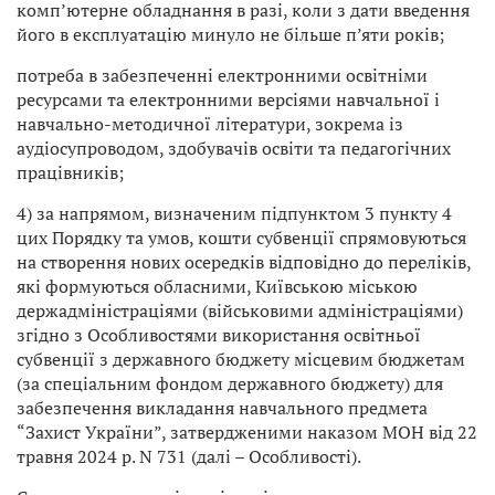
комп’ютерне обладнання в разі, коли з дати введення
його в експлуатацію минуло не більше п’яти років;
потреба в забезпеченні електронними освітніми
ресурсами та електронними версіями навчальної і
навчально-методичної літератури, зокрема із
аудіосупроводом, здобувачів освіти та педагогічних
працівників;
4) за напрямом, визначеним підпунктом 3 пункту 4
цих Порядку та умов, кошти субвенції спрямовуються
на створення нових осередків відповідно до переліків,
які формуються обласними, Київською міською
держадміністраціями (військовими адміністраціями)
згідно з Особливостями використання освітньої
субвенції з державного бюджету місцевим бюджетам
(за спеціальним фондом державного бюджету) для
забезпечення викладання навчального предмета
“Захист України”, затвердженими наказом МОН від 22
травня 2024 р. N 731 (далі – Особливості).