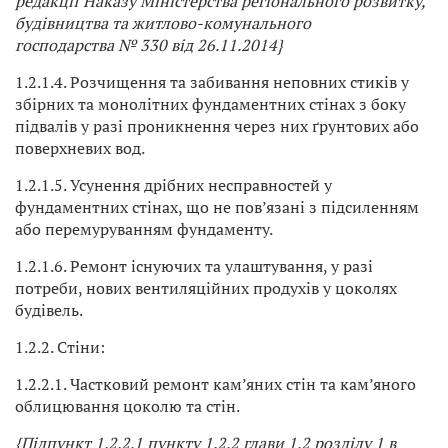
редакції Наказу Міністерства регіонального розвитку,
будівництва та житлово-комунального
господарства № 330 від 26.11.2014}
1.2.1.4. Розчищення та забивання неповних стиків у
збірних та монолітних фундаментних стінах з боку
підвалів у разі проникнення через них ґрунтових або
поверхневих вод.
1.2.1.5. Усунення дрібних несправностей у
фундаментних стінах, що не пов’язані з підсиленням
або перемуруванням фундаменту.
1.2.1.6. Ремонт існуючих та улаштування, у разі
потреби, нових вентиляційних продухів у цоколях
будівель.
1.2.2. Стіни:
1.2.2.1. Частковий ремонт кам’яних стін та кам’яного
облицювання цоколю та стін.
{Підпункт 1.2.2.1 пункту 1.2.2 глави 1.2 розділу 1 в