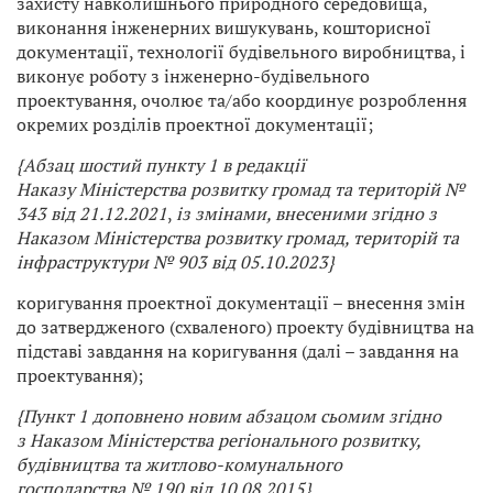
захисту навколишнього природного середовища,
виконання інженерних вишукувань, кошторисної
документації, технології будівельного виробництва, і
виконує роботу з інженерно-будівельного
проектування, очолює та/або координує розроблення
окремих розділів проектної документації;
{Абзац шостий пункту 1 в редакції
Наказу
Міністерства розвитку громад та територій
№
343 від 21.12.2021
,
із змінами, внесеними згідно з
Наказом Міністерства розвитку громад, територій та
інфраструктури
№ 903 від 05.10.2023}
коригування проектної документації – внесення змін
до затвердженого (схваленого) проекту будівництва на
підставі завдання на коригування (далі – завдання на
проектування);
{Пункт 1 доповнено новим абзацом сьомим згідно
з
Наказом Міністерства регіонального розвитку,
будівництва та житлово-комунального
господарства
№ 190 від 10.08.2015}