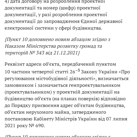
4) дата договору на розроблення проектної
документації та номер (шифр) проектної
документації, у разі розроблення проектної
документації до запровадження Єдиної державної
електронної системи у сфері будівництва.
{Пункт 10 доповнено новим абзацом згідно з
Наказом
Міністерства розвитку громад та
територій
№ 343 від 21.12.2021}
Реквізит адреси об’єкта, передбачений пунктом
–
3
10 частини четвертої статті 26
Закону України «Про
регулювання містобудівної діяльності», визначається
замовником і зазначається генпроектувальником
(проектувальником) у проектній документації на
будівництво об’єкта (на планах поверхів) відповідно
до Порядку присвоєння адрес об’єктам будівництва,
об’єктам нерухомого майна, затвердженого
постановою Кабінету Міністрів України від 07 липня
2021 року № 690.
{Пункт 10 доповнено новим абзацом згідно з