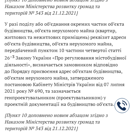
Наказом
Міністерства розвитку громад та
територій
№ 343 від 21.12.2021}
У разі поділу або об’єднання окремих частин об’єкта
будівництва, об’єкта нерухомого майна (квартир,
житлових та нежитлових приміщень) реквізит адреси
об’єкта будівництва, об’єкта нерухомого майна,
передбачений пунктом 10 частини четвертої статті
–
3
26
Закону України «Про регулювання містобудівної
діяльності», визначається замовником відповідно
до Порядку присвоєння адрес об’єктам будівництва,
об’єктам нерухомого майна, затвердженого
постановою Кабінету Міністрів України від 07 липня
2021 року № 690, та зазначається
генпроектувальником (проектувальником) у
проектній документації на будівництво об’єкта.
{Пункт 10 доповнено новим абзацом згідно з
Наказом
Міністерства розвитку громад та
територій
№ 343 від 21.12.2021}