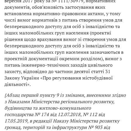
вересня 2017 року за № 1111/30979, нормативних
документів, обов’язковість застосування яких
встановлена нормативно-правовими актами, у тому
числі вимог нормативів з питань створення умов для
безперешкодного доступу для осіб з інвалідністю та
інших маломобільних груп населення (проектні
рішення щодо врахування вимог зі створення умов для
безперешкодного доступу для осіб з інвалідністю та
інших маломобільних груп населення зазначаються в
проектній документації окремим розділом), вимог з
питань інженерно-технічних заходів цивільного
захисту, відповідно до частини десятої статті 31
Закону України «Про регулювання містобудівної
діяльності».
{Абзац перший пункту 9 із змінами, внесеними згідно
з Наказами Міністерства регіонального розвитку,
будівництва та житлово-комунального
господарства
№ 174 від 12.07.2018, № 112 від
17.05.2019
,
в редакції
Наказу Міністерства розвитку
громад, територій та інфраструктури
№ 903 від