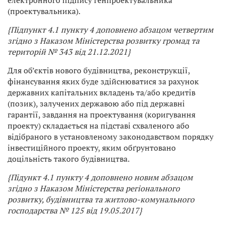
електронного підпису генпроектувальника
(проектувальника).
{Підпункт 4.1 пункту 4 доповнено абзацом четвертим
згідно з Наказом
Міністерства розвитку громад та
територій
№ 343 від 21.12.2021}
Для об’єктів нового будівництва, реконструкції,
фінансування яких буде здійснюватися за рахунок
державних капітальних вкладень та/або кредитів
(позик), залучених державою або під державні
гарантії, завдання на проектування (коригування
проекту) складається на підставі схваленого або
відібраного в установленому законодавством порядку
інвестиційного проекту, яким обґрунтовано
доцільність такого будівництва.
{Підункт 4.1 пункту 4 доповнено новим абзацом
згідно з
Наказом Міністерства регіонального
розвитку, будівництва та житлово-комунального
господарства
№ 125 від 19.05.2017}