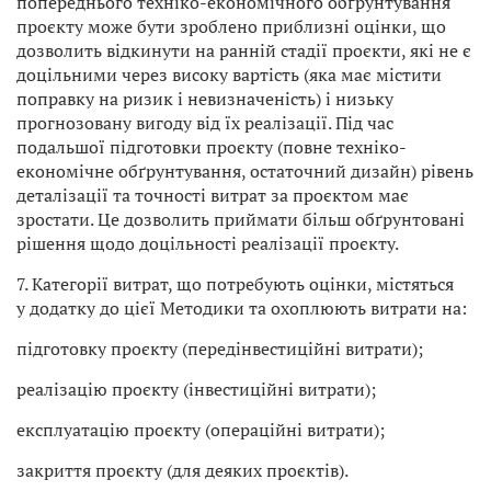
попереднього техніко-економічного обґрунтування
проєкту може бути зроблено приблизні оцінки, що
дозволить відкинути на ранній стадії проєкти, які не є
доцільними через високу вартість (яка має містити
поправку на ризик і невизначеність) і низьку
прогнозовану вигоду від їх реалізації. Під час
подальшої підготовки проєкту (повне техніко-
економічне обґрунтування, остаточний дизайн) рівень
деталізації та точності витрат за проєктом має
зростати. Це дозволить приймати більш обґрунтовані
рішення щодо доцільності реалізації проєкту.
7. Категорії витрат, що потребують оцінки, містяться
у додатку до цієї Методики та охоплюють витрати на:
підготовку проєкту (передінвестиційні витрати);
реалізацію проєкту (інвестиційні витрати);
експлуатацію проєкту (операційні витрати);
закриття проєкту (для деяких проєктів).