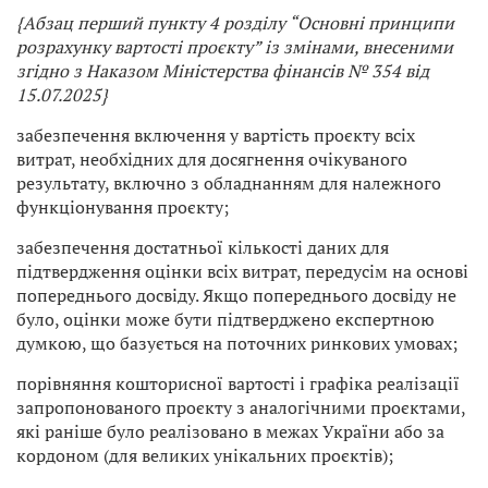
{Абзац перший пункту 4 розділу “Основні принципи
розрахунку вартості проєкту” із змінами, внесеними
згідно з Наказом Міністерства фінансів № 354 від
15.07.2025}
забезпечення включення у вартість проєкту всіх
витрат, необхідних для досягнення очікуваного
результату, включно з обладнанням для належного
функціонування проєкту;
забезпечення достатньої кількості даних для
підтвердження оцінки всіх витрат, передусім на основі
попереднього досвіду. Якщо попереднього досвіду не
було, оцінки може бути підтверджено експертною
думкою, що базується на поточних ринкових умовах;
порівняння кошторисної вартості і графіка реалізації
запропонованого проєкту з аналогічними проєктами,
які раніше було реалізовано в межах України або за
кордоном (для великих унікальних проєктів);