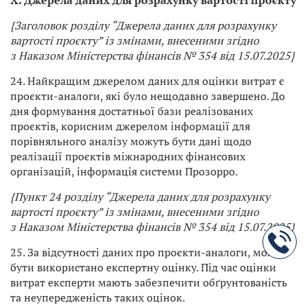
X. Джерела даних для розрахунку вартості проєкту
{Заголовок розділу “Джерела даних для розрахунку
вартості проєкту” із змінами, внесеними згідно
з Наказом Міністерства фінансів № 354 від 15.07.2025}
24. Найкращим джерелом даних для оцінки витрат є
проєкти-аналоги, які було нещодавно завершено. До
дня формування достатньої бази реалізованих
проєктів, корисним джерелом інформації для
порівняльного аналізу можуть бути дані щодо
реалізації проєктів міжнародних фінансових
організацій, інформація системи Прозорро.
{Пункт 24 розділу “Джерела даних для розрахунку
вартості проєкту” із змінами, внесеними згідно
з Наказом Міністерства фінансів № 354 від 15.07.2025}
25. За відсутності даних про проєкти-аналоги, може
бути використано експертну оцінку. Під час оцінки
витрат експерти мають забезпечити обґрунтованість
та неупередженість таких оцінок.