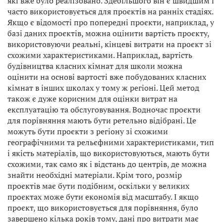
які вже було реалізовано. Здебільшого він є швидшим і
часто використовується для проєктів на ранніх стадіях.
Якщо є відомості про попередні проєкти, наприклад, у
базі даних проєктів, можна оцінити вартість проєкту,
використовуючи реальні, кінцеві витрати на проєкт зі
схожими характеристиками. Наприклад, вартість
будівництва класних кімнат для школи можна
оцінити на основі вартості вже побудованих класних
кімнат в інших школах у тому ж регіоні. Цей метод
також є дуже корисним для оцінки витрат на
експлуатацію та обслуговування. Водночас проєкти
для порівняння мають бути ретельно відібрані. Це
можуть бути проєкти з регіону зі схожими
географічними та рельєфними характеристиками, тип
і якість матеріалів, що використовуються, мають бути
схожими, так само як і відстань до центрів, де можна
знайти необхідні матеріали. Крім того, розмір
проєктів має бути подібним, оскільки у великих
проєктах може бути економія від масштабу. І якщо
проєкт, що використовується для порівняння, було
завершено кілька років тому, дані про витрати має