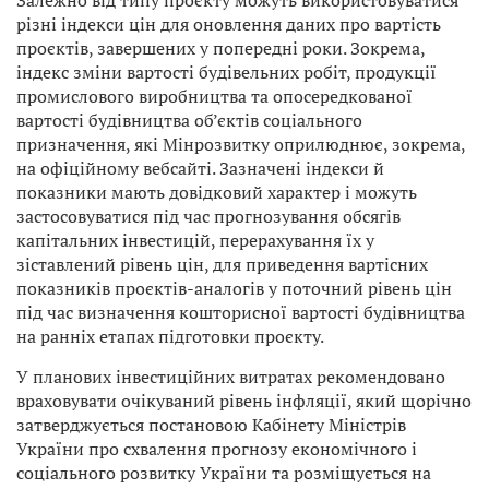
Залежно від типу проєкту можуть використовуватися
різні індекси цін для оновлення даних про вартість
проєктів, завершених у попередні роки. Зокрема,
індекс зміни вартості будівельних робіт, продукції
промислового виробництва та опосередкованої
вартості будівництва об’єктів соціального
призначення, які Мінрозвитку оприлюднює, зокрема,
на офіційному вебсайті. Зазначені індекси й
показники мають довідковий характер і можуть
застосовуватися під час прогнозування обсягів
капітальних інвестицій, перерахування їх у
зіставлений рівень цін, для приведення вартісних
показників проєктів-аналогів у поточний рівень цін
під час визначення кошторисної вартості будівництва
на ранніх етапах підготовки проєкту.
У планових інвестиційних витратах рекомендовано
враховувати очікуваний рівень інфляції, який щорічно
затверджується постановою Кабінету Міністрів
України про схвалення прогнозу економічного і
соціального розвитку України та розміщується на