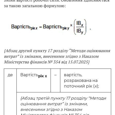
зміни вартості робочої сили. Оновлення здійснюється
за такою загальною формулою:
{Абзац другий пункту 17 розділу “Методи оцінювання
витрат” із змінами, внесеними згідно з Наказом
Міністерства фінансів № 354 від 15.07.2025}
де
Вартість
–
вартість,
рік x
розрахована на
поточний рік (
x
);
{Абзац третій пункту 17 розділу “Методи
оцінювання витрат” із змінами,
внесеними згідно з Наказом