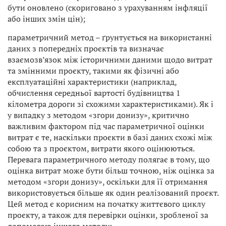
бути оновлено (скориговано з урахуванням інфляції
або інших змін цін);
параметричний метод – ґрунтується на використанні
даних з попередніх проєктів та визначає
взаємозв’язок між історичними даними щодо витрат
та змінними проєкту, такими як фізичні або
експлуатаційні характеристики (наприклад,
обчислення середньої вартості будівництва 1
кілометра дороги зі схожими характеристиками). Як і
у випадку з методом «згори донизу», критично
важливим фактором під час параметричної оцінки
витрат є те, наскільки проєкти в базі даних схожі між
собою та з проєктом, витрати якого оцінюються.
Перевага параметричного методу полягає в тому, що
оцінка витрат може бути більш точною, ніж оцінка за
методом «згори донизу», оскільки для її отримання
використовується більше як один реалізований проєкт.
Цей метод є корисним на початку життєвого циклу
проєкту, а також для перевірки оцінки, зробленої за