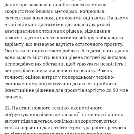
даних про завершені подібні проєкти можна
скористатися іншими методами, наприклад,
експертним аналізом, ринковими оцінками. На цьому
етапі оцінки є достатніми для аналізу вартості
альтернативних технічних рішень, відкидання
нежиттєздатних альтернатив та вибору найкращого
варіанту, що визначає вартість остаточного проєкту.
Оскільки ці оцінки часто роблять без детальних даних,
вони мають містити вищий рівень потреб на випадок
непередбачених обставин, щоб урахувати незрілість і
вищий рівень невизначеності та ризику. Рівень
точності оцінок витрат у попередньому техніко-
економічному обґрунтуванні дозволяє прийняти
інвестиційне рішення для проєктів вартістю до 50 млн
гривень.
22. На етапі повного техніко-економічного
обґрунтування рівень деталізації та точності оцінок
витрат підвищується, оскільки використовуються
тільки первинні дані, тобто структура робіт і ресурсів