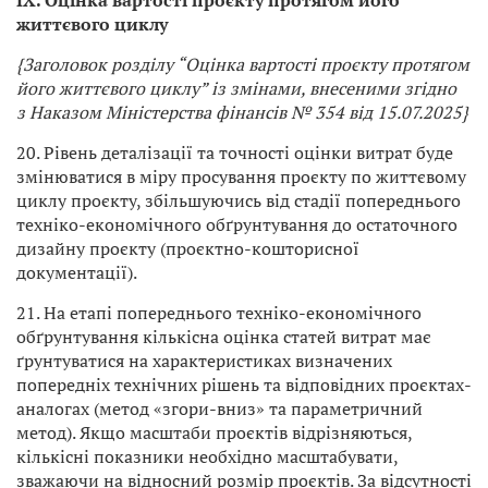
IX. Оцінка вартості проєкту протягом його
життєвого циклу
{Заголовок розділу “Оцінка вартості проєкту протягом
його життєвого циклу” із змінами, внесеними згідно
з Наказом Міністерства фінансів № 354 від 15.07.2025}
20. Рівень деталізації та точності оцінки витрат буде
змінюватися в міру просування проєкту по життєвому
циклу проєкту, збільшуючись від стадії попереднього
техніко-економічного обґрунтування до остаточного
дизайну проєкту (проєктно-кошторисної
документації).
21. На етапі попереднього техніко-економічного
обґрунтування кількісна оцінка статей витрат має
ґрунтуватися на характеристиках визначених
попередніх технічних рішень та відповідних проєктах-
аналогах (метод «згори-вниз» та параметричний
метод). Якщо масштаби проєктів відрізняються,
кількісні показники необхідно масштабувати,
зважаючи на відносний розмір проєктів. За відсутності