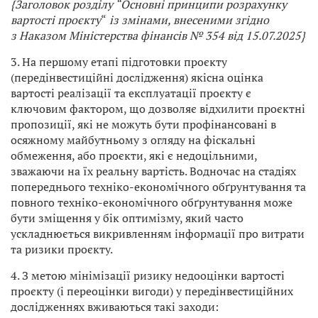
{Заголовок розділу “Основні принципи розрахунку
вартості проєкту
“
із змінами, внесеними згідно
з Наказом Міністерства фінансів № 354 від 15.07.2025}
3. На першому етапі підготовки проєкту
(передінвестиційні дослідження) якісна оцінка
вартості реалізації та експлуатації проєкту є
ключовим фактором, що дозволяє відхилити проєктні
пропозиції, які не можуть бути профінансовані в
осяжному майбутньому з огляду на фіскальні
обмеження, або проєкти, які є недоцільними,
зважаючи на їх реальну вартість. Водночас на стадіях
попереднього техніко-економічного обґрунтування та
повного техніко-економічного обґрунтування може
бути зміщення у бік оптимізму, який часто
ускладнюється викривленням інформації про витрати
та ризики проєкту.
4. З метою мінімізації ризику недооцінки вартості
проєкту (і переоцінки вигоди) у передінвестиційних
дослідженнях вживаються такі заходи: