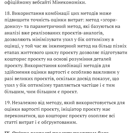
офіційному вебсайті Мінекономіки.
18. Використання комбінації цих методів може
підвищити точність оцінки витрат: метод «згори-
донизу» та параметричний метод, які базуються на
аналізі вже реалізованих проєктів-аналогів,
дозволяють мінімізувати ухил у бік оптимізму в
оцінці, у той час як інженерний метод на більш пізніх
етапах життєвого циклу проєкту дозволяє підготувати
кошторис проєкту на основі розуміння деталей
проєкту. Використання комбінації методів для
здійснення оцінки вартості є особливо важливим у
разі великих проєктів, оскільки досвід показує, що
ухил у бік оптимізму трапляється частіше і є тим
більшим, чим більшим є проєкт.
19. Незалежно від методу, який використовується для
оцінки вартості проєкту, ініціатор проєкту має
переконатися, що кошторис проєкту охоплює всі
статті витрат і є обґрунтованим.