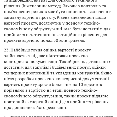
та відповідних витрат для обраного технічного
рішення (інженерний метод). Заходи з контролю та
пом’якшення ризиків має бути оцінено та включено в
загальну вартість проєкту. Рівень впевненості щодо
вартості проєкту, досягнутий у повному техніко-
економічному обґрунтуванні, має бути достатнім для
прийняття остаточного інвестиційного рішення для
проєктів вартістю понад 50 млн гривень.
23. Найбільш точна оцінка вартості проєкту
здійснюється під час підготовки проєктно-
кошторисної документації. Такий рівень деталізації є
достатнім для закупівлі будівельних послуг, оцінки
тендерних пропозицій та укладення контрактів. Якщо
після розробки проєктно-кошторисної документації
вартість проєкту зросла більш ніж на 10 відсотків
порівняно з вартістю на етапі повного техніко-
економічного обґрунтування, такий проєкт підлягає
повторній експертній оцінці для прийняття рішення
про доцільність його реалізації.