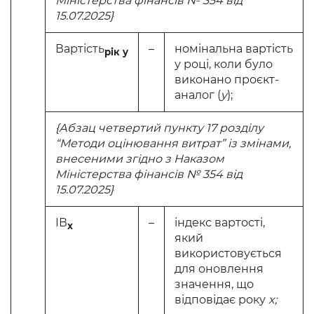
Міністерства фінансів № 354 від
15.07.2025}
Вартість
–
номінальна вартість
рік
y
у році, коли було
виконано проєкт-
аналог (
y
);
{Абзац четвертий пункту 17 розділу
“Методи оцінювання витрат” із змінами,
внесеними згідно з Наказом
Міністерства фінансів № 354 від
15.07.2025}
ІВ
–
індекс вартості,
x
який
використовується
для оновлення
значення, що
відповідає року
x;