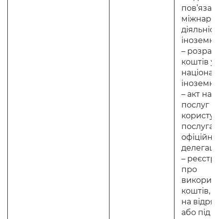
пов’язан
міжнаро
діяльніст
іноземній
– розрах
коштів у
націонал
іноземній
– акт над
послуг (у
користу
послугам
офіційни
делегацій
– реєстр 
про
викорис
коштів, 
на відря
або під зв