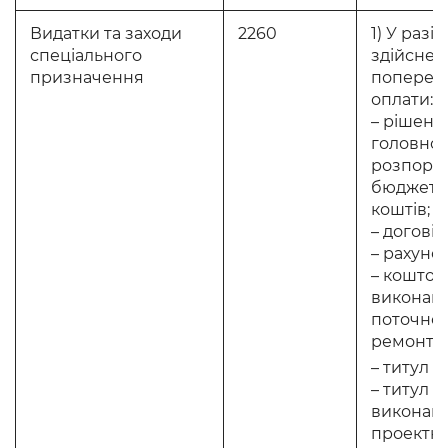
Видатки та заходи
2260
1) У разі
спеціального
здійснен
призначення
поперед
оплати:
– рішенн
головно
розпоря
бюджетн
коштів;
– договір
– рахунок
– коштор
виконанн
поточно
ремонту;
– титул о
– титул н
виконан
проектно