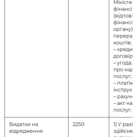
Міністер
фінансів
(відпові
фінансов
органу) 
перерах
коштів;
– кредитн
договір;
– угода, 
про над
послуг;
– платіж
інструкці
– рахунок
– акт над
послуг.
Видатки на
2250
1) У разі
відрядження
здійснен