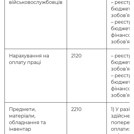
військовослужбовців
– реєстр
бюджетн
зобов’яз
– реєстр
бюджетн
фінансов
зобов’яз
Нарахування на
2120
– реєстр
оплату праці
бюджетн
зобов’яз
– реєстр
бюджетн
фінансов
зобов’яз
Предмети,
2210
1) У разі
матеріали,
здійснен
обладнання та
поперед
інвентар
оплати: