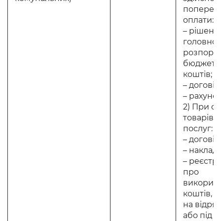
поперед
оплати:
– рішенн
головно
розпоря
бюджетн
коштів;
– договір
– рахунок
2) При о
товарів, р
послуг:
– договір
– накладн
– реєстр 
про
викорис
коштів, 
на відря
або під зв