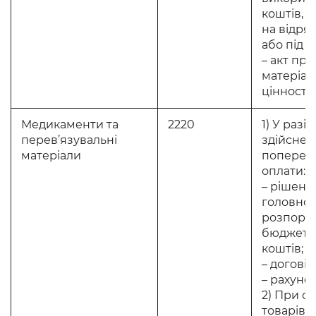
коштів, 
на відря
або під зв
– акт пр
матеріал
цінносте
Медикаменти та
2220
1) У разі
перев’язувальні
здійснен
матеріали
поперед
оплати:
– рішенн
головно
розпоря
бюджетн
коштів;
– договір
– рахунок
2) При о
товарів, р