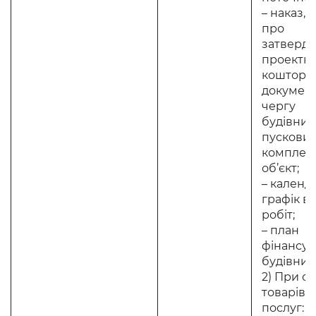
– наказ,
про
затверд
проектно
коштори
документ
чергу
будівниц
пускови
комплекс
об’єкт;
– календ
графік в
робіт;
– план
фінансу
будівниц
2) При о
товарів, р
послуг: