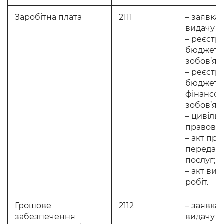
Заробітна плата
2111
– заявка 
видачу го
– реєстр
бюджетн
зобов’яз
– реєстр
бюджетн
фінансов
зобов’яз
– цивільн
правовий
– акт пр
передачі
послуг;
– акт ви
робіт.
Грошове
2112
– заявка 
забезпечення
видачу го