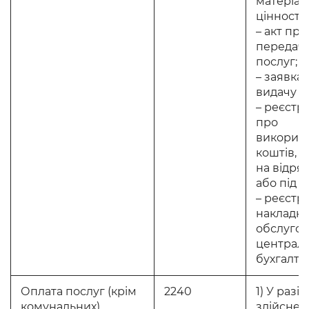
матеріал
цінносте
– акт пр
передачі
послуг;
– заявка 
видачу го
– реєстр 
про
викорис
коштів, 
на відря
або під зв
– реєстр
накладних
обслуго
централ
бухгалтер
Оплата послуг (крім
2240
1) У разі
комунальних)
здійснен