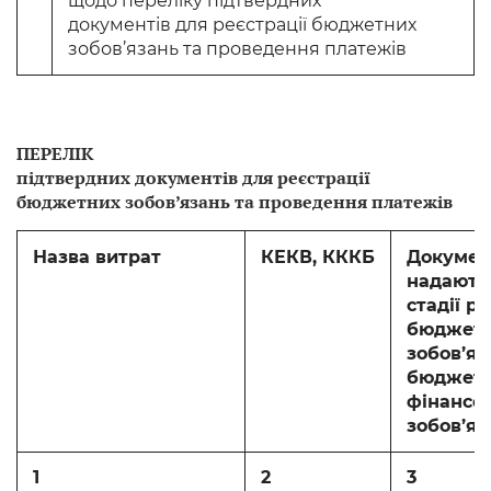
щодо переліку підтвердних
документів для реєстрації бюджетних
зобов’язань та проведення платежів
ПЕРЕЛІК
підтвердних документів для реєстрації
бюджетних зобов’язань та проведення платежів
Назва витрат
КЕКВ, КККБ
Документ
надають
стадії ре
бюджет
зобов’яз
бюджет
фінансо
зобов’яз
1
2
3