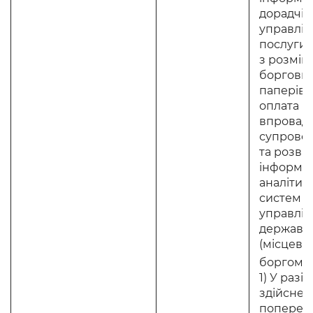
дорадчі,
управлінс
послуги, 
з розмі
боргових
паперів 
оплата п
впровад
супрово
та розви
інформац
аналітич
систем
управлін
державн
(місцеви
боргом 
1) У разі
здійснен
поперед