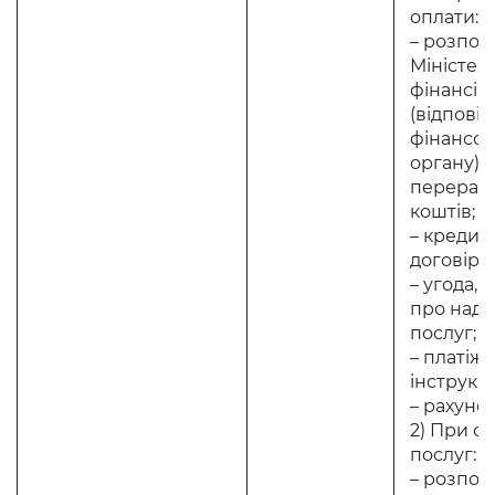
оплати:
– розпо
Міністер
фінансів
(відпові
фінансов
органу) 
перерах
коштів;
– кредитн
договір;
– угода, 
про над
послуг;
– платіж
інструкці
– рахунок
2) При о
послуг:
– розпо