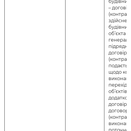
будівниц
– договір
(контракт
здійснен
будівниц
об’єкта к
генерал
підрядни
договір 
(контракт
подаєтьс
щодо ко
виконавц
перехідн
об’єктів –
додатко
договір 
договору
(контракт
виконанн
поточном