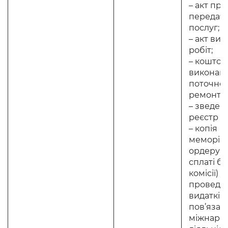
– акт пр
передачі
послуг;
– акт ви
робіт;
– коштор
виконанн
поточно
ремонту;
– зведен
реєстр зв
– копія
меморіа
ордеру (
сплаті ба
комісії) 
проведе
видатків
пов’язан
міжнаро