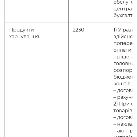
обслуго
централ
бухгалтер
Продукти
2230
1) У разі
харчування
здійснен
поперед
оплати:
– рішенн
головно
розпоря
бюджетн
коштів;
– договір
– рахунок
2) При о
товарів, 
– договір
– накладн
– акт пр