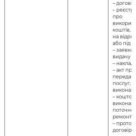
– договір
– реєстр 
про
викорис
коштів, 
на відря
або під зв
– заявка 
видачу го
– накладн
– акт пр
передачі
послуг, а
виконани
– коштор
виконанн
поточно
ремонту;
– проток
договірно