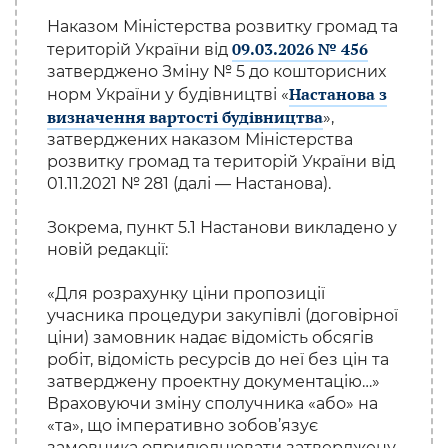
Наказом Міністерства розвитку громад та
09.03.2026 № 456
територій України від
затверджено Зміну № 5 до кошторисних
Настанова з
норм України у будівництві «
визначення вартості будівництва
»,
затверджених наказом Міністерства
розвитку громад та територій України від
01.11.2021 № 281 (далі — Настанова).
Зокрема, пункт 5.1 Настанови викладено у
новій редакції:
«Для розрахунку ціни пропозиції
учасника процедури закупівлі (договірної
ціни) замовник надає відомість обсягів
робіт, відомість ресурсів до неї без цін та
затверджену проектну документацію…»
Враховуючи зміну сполучника «або» на
«та», що імперативно зобов’язує
замовника оприлюднювати затверджену