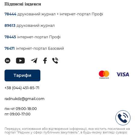
Підписні індекси
друкований журнал + інтернет-портал Профі
78444
друкований журнал
89613
інтернет-портал Профі
78445
інтернет-портал Базовий
76471
Тарифи
+38 (044) 451-85-71
radnukdz@gmail.com
пн-чт 09:00-18:00
пт 09:00-17:00
Передрук, копіювання або відтворення інформації, яка містить посилання на
портал “Радник у сфері публічних закупівель”, в будь-якому вигляді суворо