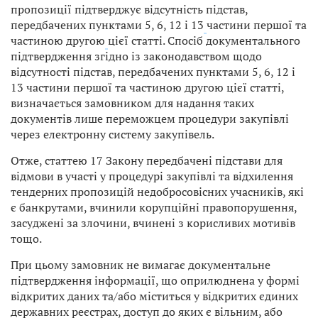
пропозиції підтверджує відсутність підстав,
передбачених пунктами 5, 6, 12 і 13
частини першої та
частиною другою
цієї статті. Спосіб документального
підтвердження згідно із законодавством щодо
відсутності підстав, передбачених пунктами 5, 6, 12 і
13 частини першої та частиною другою цієї статті,
визначається замовником для надання таких
документів лише переможцем процедури закупівлі
через електронну систему закупівель.
Отже, статтею 17 Закону передбачені підстави для
відмови в участі у процедурі закупівлі та відхилення
тендерних пропозицій недобросовісних учасників, які
є банкрутами, вчинили корупційні правопорушення,
засуджені за злочини, вчинені з корисливих мотивів
тощо.
При цьому замовник не вимагає документальне
підтвердження інформації, що оприлюднена у формі
відкритих даних та/або міститься у відкритих єдиних
державних реєстрах, доступ до яких є вільним, або