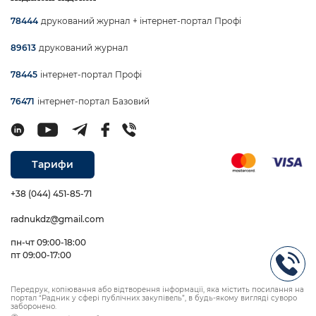
друкований журнал + інтернет-портал Профі
78444
друкований журнал
89613
інтернет-портал Профі
78445
інтернет-портал Базовий
76471
Тарифи
+38 (044) 451-85-71
radnukdz@gmail.com
пн-чт 09:00-18:00
пт 09:00-17:00
Передрук, копіювання або відтворення інформації, яка містить посилання на
портал “Радник у сфері публічних закупівель”, в будь-якому вигляді суворо
заборонено.