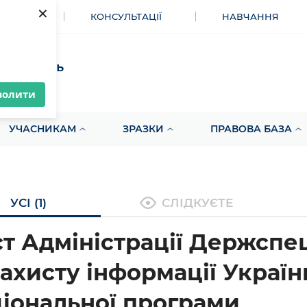
×
МЕНТИ
КОНСУЛЬТАЦІЇ
НАВЧАННЯ
акупівель
волити
УЧАСНИКАМ
ЗРАЗКИ
ПРАВОВА БАЗА
УСІ (1)
СЛІДКУЄТЕ
т Адміністрації Держспе
захисту інформації Украї
іональної програми