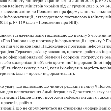
вою Кабінету Міністрів України від 15 липня 2025 р. № 87
нов Кабінету Міністрів України від 27 грудня 2023 р. № 140
9» внесено зміни до Положення про формування та викона
и інформатизації, затвердженого постановою Кабінету Міні
024 р. № 119 (далі – Положення про НПІ).
анням зазначених змін і відповідно до пункту 5 частини п
 «Про Національну програму інформатизації», пункту 9 П
ки під час виконання Національної програми інформатиза
трацією Держспецзв’язку завдання, проєкти, роботи з інфо
 до сфер національної безпеки і оборони, потребують реалі
ня або модернізації об’єктів критичної інформаційної інф
ії та кіберзахисту, в разі, коли їх очікувана вартість дор
 гривень (далі – проєкт інформатизації).
мо увагу, що відповідно до чинної редакції пункту 9 Поло
ами для непогодження Адміністрацією Держспецзв’язку зав
матизації Національної програми інформатизації є тако
 проєктів, робіт з
тизації, що не спрямовуються на створення (модернізацію