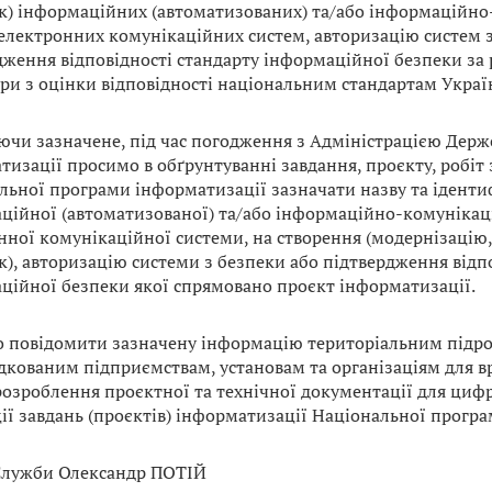
к) інформаційних (автоматизованих) та/або інформаційн
 електронних комунікаційних систем, авторизацію систем 
дження відповідності стандарту інформаційної безпеки за
ри з оцінки відповідності національним стандартам Украї
ючи зазначене, під час погодження з Адміністрацією Держ
тизації просимо в обґрунтуванні завдання, проєкту, робіт
льної програми інформатизації зазначати назву та ідентиф
ційної (автоматизованої) та/або інформаційно-комунікац
нної комунікаційної системи, на створення (модернізацію
к), авторизацію системи з безпеки або підтвердження відп
ційної безпеки якої спрямовано проєкт інформатизації.
 повідомити зазначену інформацію територіальним підро
дкованим підприємствам, установам та організаціям для вр
 розроблення проєктної та технічної документації для цифр
ції завдань (проєктів) інформатизації Національної прогр
Служби Олександр ПОТІЙ