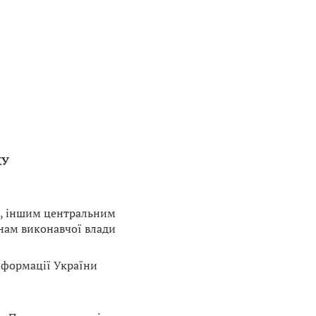
КУ
м, іншим центральним
анам виконавчої влади
інформації України