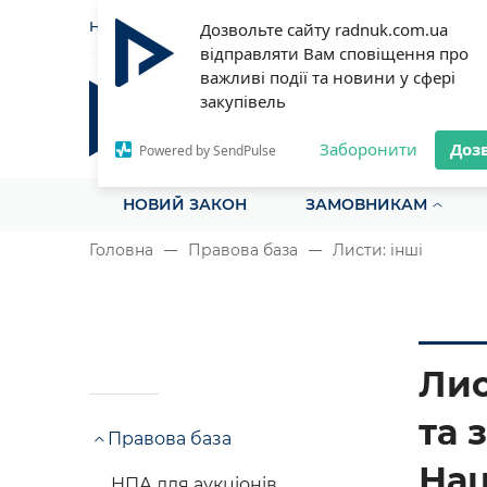
НОВИНИ
СТАТТІ
ІНСТРУ
Дозвольте сайту radnuk.com.ua
відправляти Вам сповіщення про
важливі події та новини у сфері
закупівель
Радник у сфері публічних з
Все для закупівель на одному порталі
Заборонити
Доз
Powered by SendPulse
НОВИЙ ЗАКОН
ЗАМОВНИКАМ
Головна
Правова база
Листи: інші
Лис
та 
Правова база
Нац
НПА для аукціонів