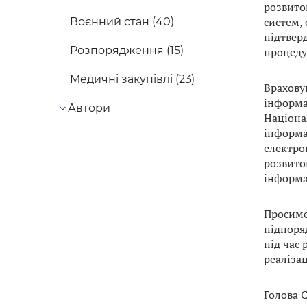
розвито
систем,
Воєнний стан (40)
підтвер
Розпорядження (15)
процеду
Медичні закупівлі (23)
Врахову
інформа
Автори
Націона
інформа
електро
розвито
інформа
Просимо
підпоря
під час
реаліза
Голова 