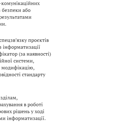
о-комунікаційних
з безпеки або
 результатами
ни.
спецзв’язку проєктів
 з інформатизації
ікатор (за наявності)
ійної системи,
, модифікацію,
овідності стандарту
зділам,
ахування в роботі
ових рішень у ході
ами інформатизації.