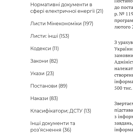
Постано
Нормативні документи в
до поста
сфері електричної енергії (21)
р. № 11
програм
Листи Мінекономіки (197)
лютого 2
Листи: інші (153)
З урахув
України
Кодекси (11)
замовни
Закони (82)
Адмініс
належать
Укази (23)
створен
інформац
Постанови (89)
500 тис.
Накази (83)
Звертає
підстав
Класифікатори; ДСТУ (13)
з інфор
завдань,
Інші документи та
інформа
роз’яснення (36)