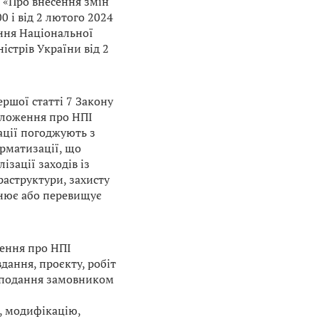
8 «Про внесення змін
0 і від 2 лютого 2024
ння Національної
стрів України від 2
ершої статті 7 Закону
оложення про НПІ
ції погоджують з
рматизації, що
зації заходів із
раструктури, захисту
івнює або перевищує
ження про НПІ
дання, проєкту, робіт
ж подання замовником
, модифікацію,