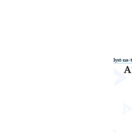
lyst-na
А