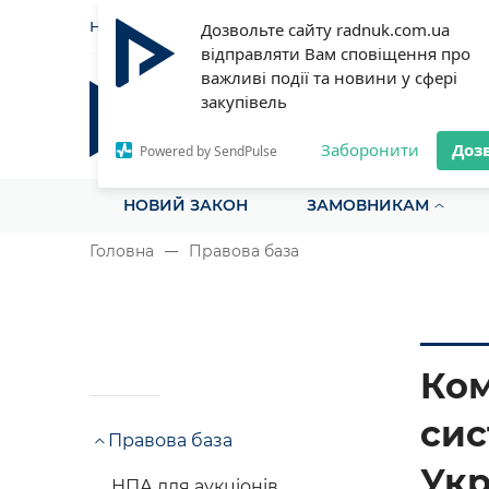
НОВИНИ
СТАТТІ
ІНСТРУ
Дозвольте сайту radnuk.com.ua
відправляти Вам сповіщення про
важливі події та новини у сфері
закупівель
Радник у сфері публічних з
Все для закупівель на одному порталі
Заборонити
Доз
Powered by SendPulse
НОВИЙ ЗАКОН
ЗАМОВНИКАМ
Головна
Правова база
Ком
сис
Правова база
Укр
НПА для аукціонів