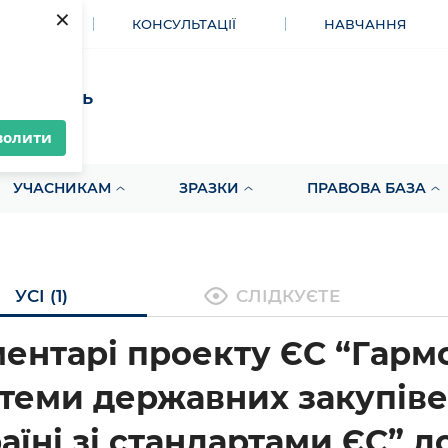
×
МЕНТИ
КОНСУЛЬТАЦІЇ
НАВЧАННЯ
акупівель
волити
УЧАСНИКАМ
ЗРАЗКИ
ПРАВОВА БАЗА
УСІ (1)
СЛІДКУЄТЕ
ентарі проекту ЄС “Гармо
теми державних закупіве
аїні зі стандартами ЄС” д