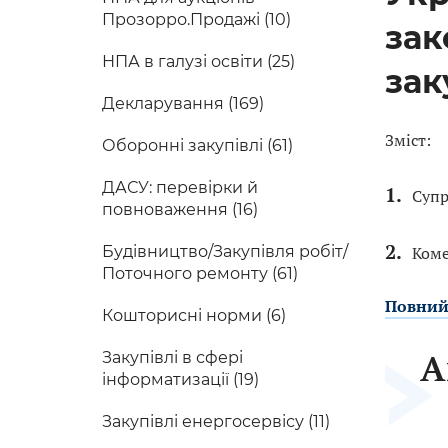
Прозорро.Продажі (10)
зак
НПА в галузі освіти (25)
зак
Декларування (169)
Зміст:
Оборонні закупівлі (61)
ДАСУ: перевірки й
Супр
повноваження (16)
Будівництво/Закупівля робіт/
Коме
Поточного ремонту (61)
Повний
Кошторисні норми (6)
А
Закупівлі в сфері
інформатизації (19)
Закупівлі енергосервісу (11)