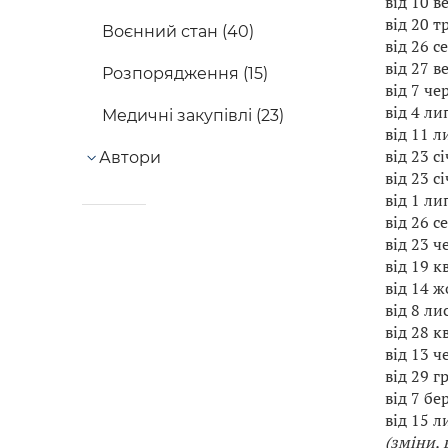
від 10 в
від 20 т
Воєнний стан (40)
від 26 с
від 27 в
Розпорядження (15)
від 7 че
від 4 ли
Медичні закупівлі (23)
від 11 л
від 23 с
Автори
від 23 с
від 1 ли
від 26 с
від 23 ч
від 19 к
від 14 ж
від 8 ли
від 28 к
від 13 ч
від 29 г
від 7 бе
від 15 л
(зміни, 