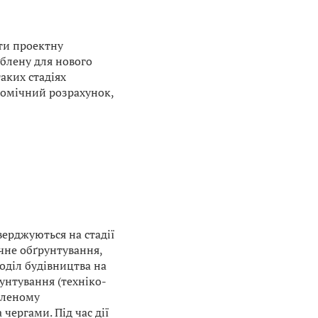
іти проектну
облену для нового
аких стадіях
номічний розрахунок,
верджуються на стадії
чне обґрунтування,
оділ будівництва на
унтування (техніко-
вленому
чергами. Під час дії