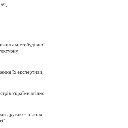
869,
ювання містобудівної
ітектурну
ення їх експертизи,
стрів України згідно
ами другою – п’ятою
і”.