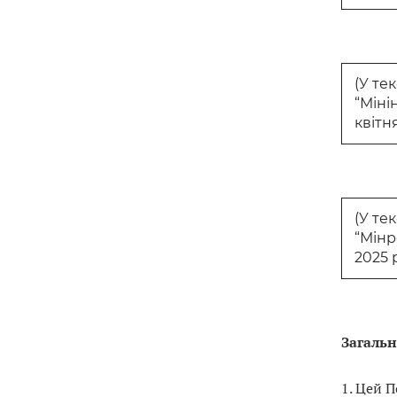
(У те
“Міні
квітн
(У те
“Мінр
2025 
Загаль
1. Цей 