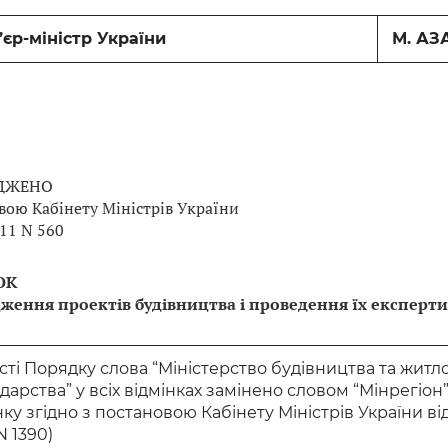
єр-міністр України
М. АЗ
ДЖЕНО
вою Кабінету Міністрів України
011 N 560
ОК
ження проектів будівництва і проведення їх експерт
ксті Порядку слова “Міністерство будівництва та жит
дарства” у всіх відмінках замінено словом “Мінрегіон
нку згідно з постановою Кабінету Міністрів України від
N 1390)