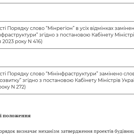
ксті Порядку слово “Мінрегіон” в усіх відмінках замін
нфраструктури” згідно з постановою Кабінету Міністрі
я 2023 року N 416)
ксті Порядку слово “Мінінфраструктури” замінено сло
озвитку” згідно з постановою Кабінету Міністрів Укра
року N 272)
ні положення
Порядок визначає механізм затвердження проектів будівниц