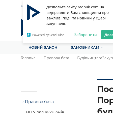
НОВИНИ
СТАТТІ
ІНСТРУ
Дозвольте сайту radnuk.com.ua
відправляти Вам сповіщення про
важливі події та новини у сфері
закупівель
Радник у сфері публічних з
Все для закупівель на одному порталі
Заборонити
Доз
Powered by SendPulse
НОВИЙ ЗАКОН
ЗАМОВНИКАМ
Головна
Правова база
Будівництво/Закупі
Пос
Пор
Правова база
буд
НПА для аукціонів