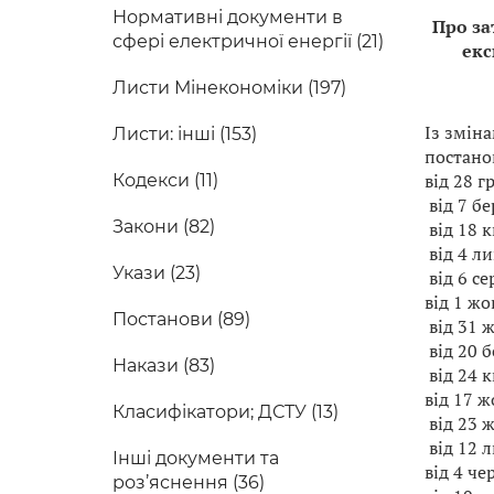
Нормативні документи в
Про за
сфері електричної енергії (21)
екс
Листи Мінекономіки (197)
Із змін
Листи: інші (153)
постано
від 28 г
Кодекси (11)
від 7 бе
Закони (82)
від 18 к
від 4 ли
Укази (23)
від 6 се
від 1 жо
Постанови (89)
від 31 
від 20 б
Накази (83)
від 24 к
від 17 ж
Класифікатори; ДСТУ (13)
від 23 ж
від 12 л
Інші документи та
від 4 че
роз’яснення (36)