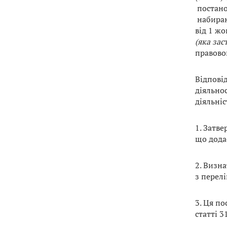
постано
набираю
від 1 жо
(яка зас
правово
Відпові
діяльнос
діяльніс
1. Затв
що дода
2. Визн
з перелі
3. Ця п
статті 3