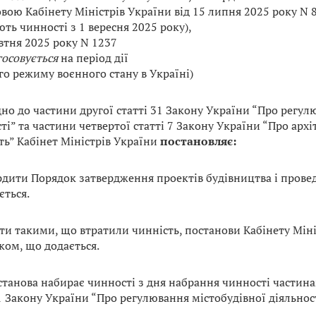
вою Кабінету Міністрів України від 15 липня 2025 року N 
ть чинності з 1 вересня 2025 року),
втня 2025 року N 1237
тосовується
на період дії
го режиму воєнного стану в Україні)
дно до частини другої статті 31 Закону України “Про регул
ті” та частини четвертої статті 7 Закону України “Про арх
ть” Кабінет Міністрів України
постановляє:
ердити Порядок затвердження проектів будівництва і провед
ється.
ати такими, що втратили чинність, постанови Кабінету Міні
ком, що додається.
останова набирає чинності з дня набрання чинності частин
1 Закону України “Про регулювання містобудівної діяльност