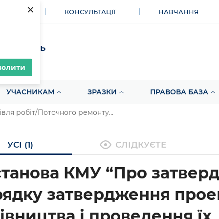
×
МЕНТИ
КОНСУЛЬТАЦІЇ
НАВЧАННЯ
акупівель
волити
УЧАСНИКАМ
ЗРАЗКИ
ПРАВОВА БАЗА
вля робіт/Поточного ремонту...
УСІ (1)
СЛІДКУЄТЕ
танова КМУ “Про затвер
ядку затвердження прое
івництва і проведення їх