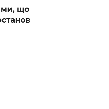
ими, що
останов