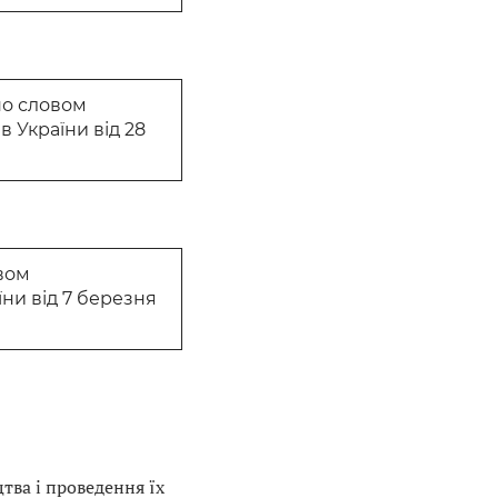
ено словом
в України від 28
вом
їни від 7 березня
тва і проведення їх