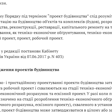
изи.
ому Порядку під терміном “проект будівництва” слід розум
ацію на будівництво об’єктів та комплексів (будов), розр
тва, реконструкції, реставрації, капітального ремонту на т
вання, як техніко-економічне обґрунтування, техніко-еко
 проект, проект, робочий проект.
 у редакції постанови Кабінету
в України від 07.06.2017 р. N 403)
дження проектів будівництва
во- і тристадійному проектуванні проекти будівництва зат
та робочий проект і схвалюються на стадії техніко-економі
-економічний розрахунок та ескізний проект. У разі коли п
изначено на стадії розроблення техніко-економічного обґр
чного розрахунка, ескізного проекту), схваленого в устано
 проект будівництва може затверджуватися в цілому або за 