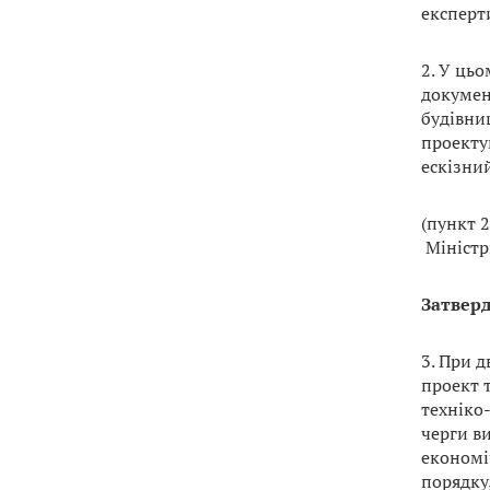
експерт
2. У ць
документ
будівниц
проекту
ескізний
(пункт 2
Міністрі
Затвер
3. При д
проект 
техніко
черги в
економі
порядку,