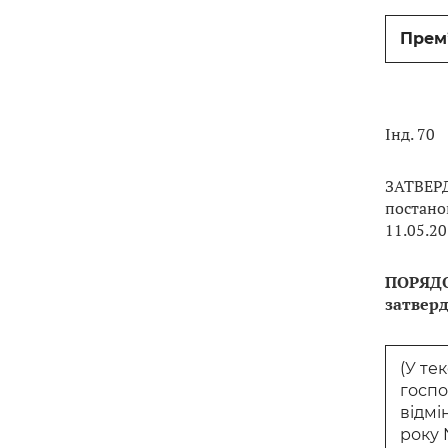
Прем’
Інд. 70
ЗАТВЕР
постано
11.05.2
ПОРЯД
затверд
(У те
госпо
відмі
року 