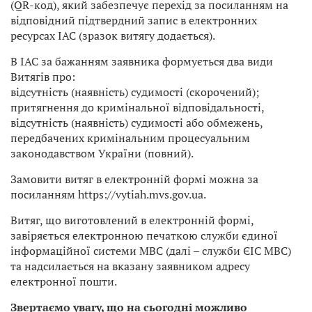
(QR-код), який забезпечує перехід за посиланням на
відповідний підтвердний запис в електронних
ресурсах ІАС (зразок витягу додається).
В ІАС за бажанням заявника формується два види
Витягів про:
відсутність (наявність) судимості (скорочений);
притягнення до кримінальної відповідальності,
відсутність (наявність) судимості або обмежень,
передбачених кримінальним процесуальним
законодавством України (повний).
Замовити витяг в електронній формі можна за
посиланням https://vytiah.mvs.gov.ua.
Витяг, що виготовлений в електронній формі,
завіряється електронною печаткою служби єдиної
інформаційної системи МВС (далі – служби ЄІС МВС)
та надсилається на вказану заявником адресу
електронної пошти.
Звертаємо увагу, що на сьогодні можливо