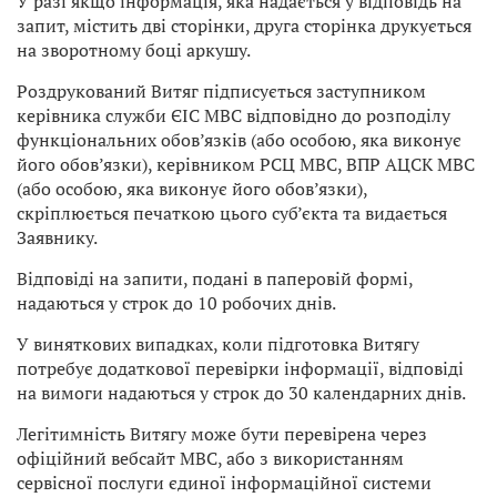
У разі якщо інформація, яка надається у відповідь на
запит, містить дві сторінки, друга сторінка друкується
на зворотному боці аркушу.
Роздрукований Витяг підписується заступником
керівника служби ЄІС МВС відповідно до розподілу
функціональних обов’язків (або особою, яка виконує
його обов’язки), керівником РСЦ МВС, ВПР АЦСК МВС
(або особою, яка виконує його обов’язки),
скріплюється печаткою цього суб’єкта та видається
Заявнику.
Відповіді на запити, подані в паперовій формі,
надаються у строк до 10 робочих днів.
У виняткових випадках, коли підготовка Витягу
потребує додаткової перевірки інформації, відповіді
на вимоги надаються у строк до 30 календарних днів.
Легітимність Витягу може бути перевірена через
офіційний вебсайт МВС, або з використанням
сервісної послуги єдиної інформаційної системи