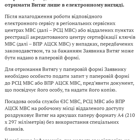
отримати Витяг лише в електронному вигляді.
Після налагодження роботи відповідного
електронного сервісу в регіональних сервісних
центрах МВС (далі – РСЦ МВС) або віддалених пунктах
реєстрації акредитованого центру сертифікації ключів
МВС (далі – ВПР АЦСК МВС) у випадках, передбачених
законодавством, та за бажанням Заявника Витяг може
бути надано в паперовій формі.
Для отримання Витягу у паперовій формі Заявнику
необхідно особисто подати запит у паперовій формі
до РСЦ МВС або ВПР АЦСК МВС, пред’явити документ,
що посвідчує його особу, та надати його копію.
Посадова особа служби ЄІС МВС, РСЦ МВС або ВПР
АЦСК МВС на робочому місці віддаленого доступу
роздруковує Витяг на аркушах паперу формату А4 (210
х 297 міліметрів) без використання спеціальних
бланків.