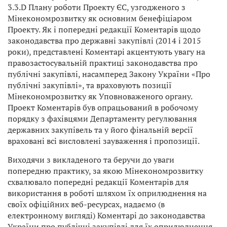
3.3.D Плану роботи Проекту ЄС, узго­дженого з
Мінекономрозвитку як основним бенефіціаром
Проекту. Як і попередні редакції Ко­ментарів щодо
законодавства про державні закупівлі (2014 і 2015
роки), представлені Комен­тарі акцентують увагу на
правозастосувальній практиці законодавства про
публічні закупівлі, насамперед Закону України «Про
публічні закупівлі», та враховують позиції
Мінекономрозви­тку як Уповноваженого органу.
Проект Коментарів був опрацьований в робочому
порядку з фахівцями Департаменту регулювання
державних закупівель та у його фінальній версії
врахо­вані всі висловлені зауваження і пропозиції.
Виходячи з викладеного та беручи до уваги
попередню практику, за якою Мінекономроз­витку
схвалювало попередні редакції Коментарів для
використання в роботі шляхом їх опри­люднення на
своїх офіційних веб-ресурсах, надаємо (в
електронному вигляді) Коментарі до законодавства
України про публічні закупівлі для їх оприлюднення