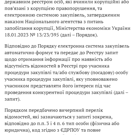
державним реєстром осіб, які вчинили корупційні або
пов’язані з корупцією правопорушення, та
електронною системою закупівель, затвердженим
наказом Національного агентства з питань
запобігання корупції, Міністерства економіки України
18.01.2023 № 13/23/395 (далі – Порядок).
Відповідно до Порядку електронна система закупівель
автоматично формує та передає до Реєстру запит
щодо отримання інформації про наявність або
відсутність відомостей в Реєстрі про учасника
процедури закупівлі та/або службову (посадову) особу
учасника процедури закупівлі, яку уповноважено
учасником представляти його інтереси під час
проведення конкурентної процедури закупівлі (далі –
запит).
Порядком передбачено вичерпний перелік
відомостей, які зазначаються у запиті зокрема,
відповідно до п.п. 3 і 4 п. 6 тип особи (фізична або
юридична), код згідно з ЄДРПОУ та повне