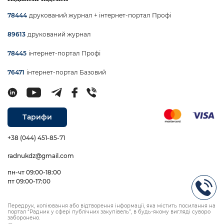
друкований журнал + інтернет-портал Профі
78444
друкований журнал
89613
інтернет-портал Профі
78445
інтернет-портал Базовий
76471
Тарифи
+38 (044) 451-85-71
radnukdz@gmail.com
пн-чт 09:00-18:00
пт 09:00-17:00
Передрук, копіювання або відтворення інформації, яка містить посилання на
портал “Радник у сфері публічних закупівель”, в будь-якому вигляді суворо
заборонено.