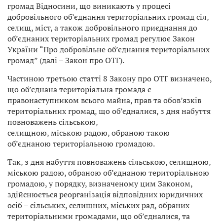
громад Відносини, що виникають у процесі
добровільного об’єднання територіальних громад сіл,
селищ, міст, а також добровільного приєднання до
об’єднаних територіальних громад регулює Закон
України “Про добровільне об’єднання територіальних
громад” (далі – Закон про ОТГ).
Частиною третьою статті 8 Закону про ОТГ визначено,
що об’єднана територіальна громада є
правонаступником всього майна, прав та обов’язків
територіальних громад, що об’єдналися, з дня набуття
повноважень сільською,
селищною, міською радою, обраною такою
об’єднаною територіальною громадою.
Так, з дня набуття повноважень сільською, селищною,
міською радою, обраною об’єднаною територіальною
громадою, у порядку, визначеному цим Законом,
здійснюється реорганізація відповідних юридичних
осіб – сільських, селищних, міських рад, обраних
територіальними громадами, що об’єдналися, та