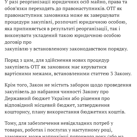
У разі реорганізації юридичних осіб майно, права та
обов’язки переходять до правонаступників. ОТГ як
правонаступник замовника може як завершувати
процедури закупівлі, розпочаті юридичною особою,
яка припиняється в результаті реорганізації, так і
виконувати укладений такою юридичною особою
договір про
закупівлю у встановленому законодавством порядку.
Поряд з цим, для здійснення нових процедур
закупівель ОТГ як замовник має керуватися
вартісними межами, встановленими статтею 3 Закону.
Крім того, Закон не містить заборон щодо проведення
закупівель до набрання чинності Закону про
Державний бюджет України або рішення про
відповідний місцевий бюджет, затвердження
кошторису, плану використання бюджетних коштів.
Тому, для забезпечення невідкладних потреб у
товарах, роботах і послугах у наступному році,
замовник може наприкінці поточного року (або на