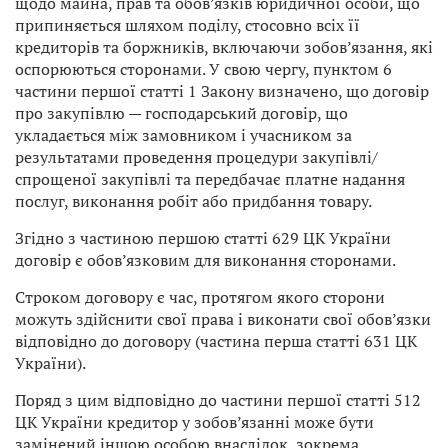
щодо майна, прав та обов’язків юридичної особи, що
припиняється шляхом поділу, стосовно всіх її
кредиторів та боржників, включаючи зобов’язання, які
оспорюються сторонами. У свою чергу, пунктом 6
частини першої статті 1 Закону визначено, що договір
про закупівлю — господарський договір, що
укладається між замовником і учасником за
результатами проведення процедури закупівлі/
спрощеної закупівлі та передбачає платне надання
послуг, виконання робіт або придбання товару.
Згідно з частиною першою статті 629 ЦК України
договір є обов’язковим для виконання сторонами.
Строком договору є час, протягом якого сторони
можуть здійснити свої права і виконати свої обов’язки
відповідно до договору (частина перша статті 631 ЦК
України).
Поряд з цим відповідно до частини першої статті 512
ЦК України кредитор у зобов’язанні може бути
замінений іншою особою внаслідок, зокрема