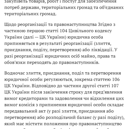
закупівель товарів, робіт і послуг для забезпечення
потреб держави, територіальних громад та об’єднаних
територіальних громад.
Щодо реорганізації та правонаступництва Згідно з
частиною першою статті 104 Цивільного кодексу
України (далі — ЦК України) юридична особа
припиняється в результаті реорганізації (злиття,
приєднання, поділу, перетворення) або ліквідації. У
разі реорганізації юридичних осіб майно, права та
обов’язки переходять до правонаступників.
Водночас злиття, приєднання, поділ та перетворення
юридичної особи регулюються, зокрема статтею 106
ЦК України. Відповідно до частини другої статті 107
ЦК України після закінчення строку для пред’явлення
вимог кредиторами та задоволення чи відхилення цих
вимог комісія з припинення юридичної особи складає
передавальний акт (у разі злиття, приєднання або
перетворення) або розподільчий баланс (у разі поділу),
який має містити положення про правонаступництво