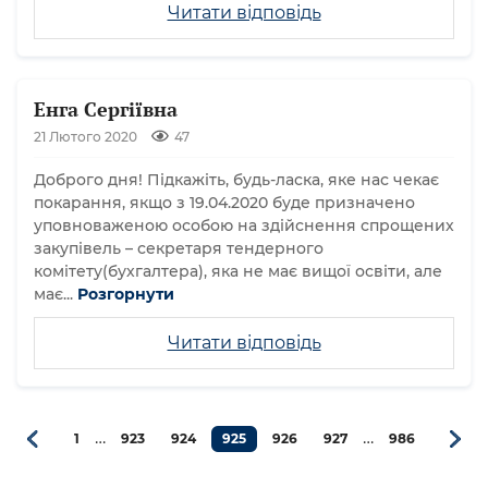
Читати відповідь
Енга Сергіївна
21 Лютого 2020
47
Доброго дня! Підкажіть, будь-ласка, яке нас чекає
покарання, якщо з 19.04.2020 буде призначено
уповноваженою особою на здійснення спрощених
закупівель – секретаря тендерного
комітету(бухгалтера), яка не має вищої освіти, але
має...
Розгорнути
Читати відповідь
…
…
1
923
924
925
926
927
986