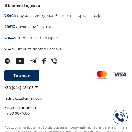
Підписні індекси
друкований журнал + інтернет-портал Профі
78444
друкований журнал
89613
інтернет-портал Профі
78445
інтернет-портал Базовий
76471
Тарифи
+38 (044) 451-85-71
radnukdz@gmail.com
пн-чт 09:00-18:00
пт 09:00-17:00
Передрук, копіювання або відтворення інформації, яка містить посилання на
портал “Радник у сфері публічних закупівель”, в будь-якому вигляді суворо