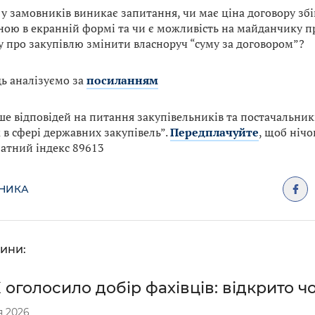
у замовників виникає запитання, чи має ціна договору збі
ною в екранній формі та чи є можливість на майданчику 
у про закупівлю змінити власноруч “суму за договором”?
дь аналізуємо за
посиланням
ше відповідей на питання закупівельників та постачальник
 в сфері державних закупівель”.
Передплачуйте
, щоб нічо
атний індекс 89613
ДНИКА
ини:
оголосило добір фахівців: відкрито чо
я 2026