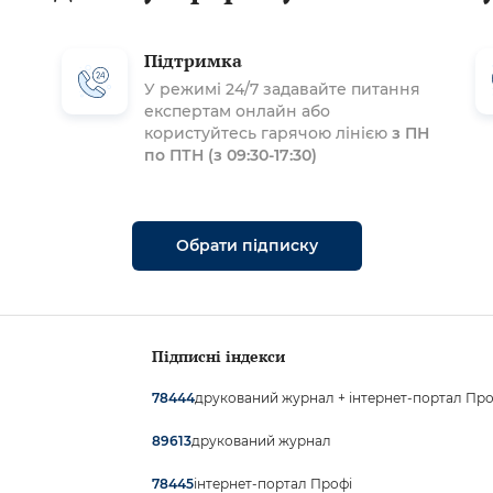
Підтримка
У режимі 24/7 задавайте питання
експертам онлайн або
користуйтесь гарячою лінією
з ПН
по ПТН (з 09:30-17:30)
Обрати підписку
Підписні індекси
друкований журнал + інтернет-портал Про
78444
друкований журнал
89613
інтернет-портал Профі
78445