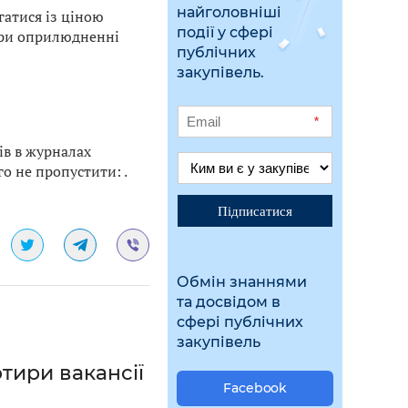
найголовніші
гатися із ціною
події у сфері
при оприлюдненні
публічних
закупівель.
*
ів в журналах
го не пропустити: .
Підписатися
Обмін знаннями
та досвідом в
сфері публічних
закупівель
тири вакансії
Facebook