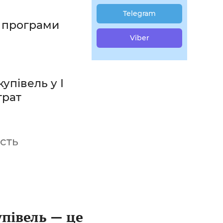
Telegram
ї програми
Viber
упівель у І
трат
сть
упівель — це