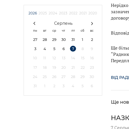
Нерідко 
зазначе
2026
2025
2024
2023
2022
2021
2020
договор
Серпень
пн
вт
ср
чт
пт
сб
вс
Відпові
27
28
29
30
31
1
2
Ще біль
3
4
5
6
7
8
9
“Радник
10
11
12
13
14
15
16
Передпл
17
18
19
20
21
22
23
24
25
26
27
28
29
30
ВІД РА
31
1
2
3
4
5
6
Ще нов
НАЗК 
7 Серпн