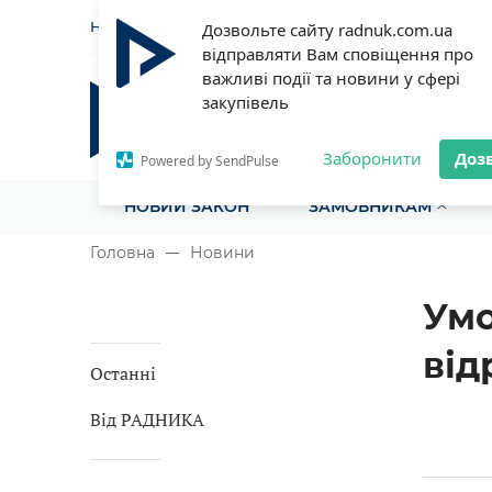
НОВИНИ
СТАТТІ
ІНСТРУ
Дозвольте сайту radnuk.com.ua
відправляти Вам сповіщення про
важливі події та новини у сфері
закупівель
Радник у сфері публічних з
Все для закупівель на одному порталі
Заборонити
Доз
Powered by SendPulse
НОВИЙ ЗАКОН
ЗАМОВНИКАМ
Головна
Новини
Умо
від
Останні
Від РАДНИКА