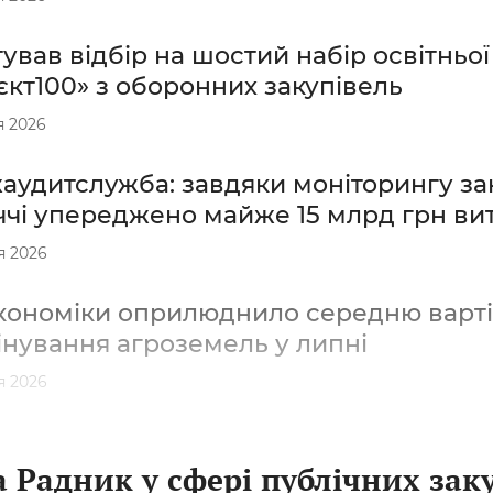
ував відбір на шостий набір освітньо
кт100» з оборонних закупівель
я 2026
удитслужба: завдяки моніторингу зак
ччі упереджено майже 15 млрд грн ви
я 2026
кономіки оприлюднило середню варті
інування агроземель у липні
я 2026
 Радник у сфері публічних зак