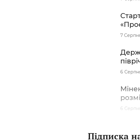
Старт
«Проє
7 Серпн
Держа
піврі
6 Серпн
Міне
розм
6 Серпн
Підписка на