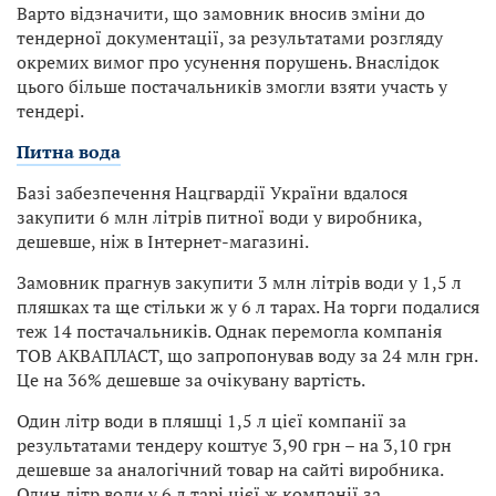
Варто відзначити, що замовник вносив зміни до
тендерної документації, за результатами розгляду
окремих вимог про усунення порушень. Внаслідок
цього більше постачальників змогли взяти участь у
тендері.
Питна вода
Базі забезпечення Нацгвардії України вдалося
закупити 6 млн літрів питної води у виробника,
дешевше, ніж в Інтернет-магазині.
Замовник прагнув закупити 3 млн літрів води у 1,5 л
пляшках та ще стільки ж у 6 л тарах. На торги подалися
теж 14 постачальників. Однак перемогла компанія
ТОВ АКВАПЛАСТ, що запропонував воду за 24 млн грн.
Це на 36% дешевше за очікувану вартість.
Один літр води в пляшці 1,5 л цієї компанії за
результатами тендеру коштує 3,90 грн – на 3,10 грн
дешевше за аналогічний товар на сайті виробника.
Один літр води у 6 л тарі цієї ж компанії за