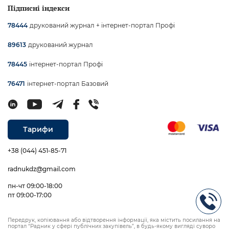
Підписні індекси
друкований журнал + інтернет-портал Профі
78444
друкований журнал
89613
інтернет-портал Профі
78445
інтернет-портал Базовий
76471
Тарифи
+38 (044) 451-85-71
radnukdz@gmail.com
пн-чт 09:00-18:00
пт 09:00-17:00
Передрук, копіювання або відтворення інформації, яка містить посилання на
портал “Радник у сфері публічних закупівель”, в будь-якому вигляді суворо