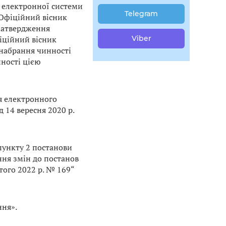
 електронної системи
Telegram
(Офіційний вісник
о затвердження
іційний вісник
Viber
о набрання чинності
нності цією
я електронного
 14 вересня 2020 р.
 пункту 2 постанови
ння змін до постанов
ютого 2022 р. № 169“
ння».