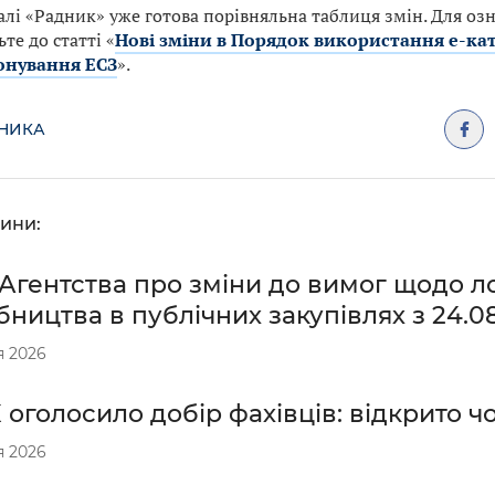
алі «Радник» уже готова порівняльна таблиця змін. Для о
те до статті «
Нові зміни в Порядок використання е-кат
онування ЕСЗ
».
ДНИКА
ини:
Агентства про зміни до вимог щодо ло
ництва в публічних закупівлях з 24.0
я 2026
оголосило добір фахівців: відкрито чо
я 2026