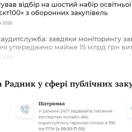
ував відбір на шостий набір освітньо
кт100» з оборонних закупівель
я 2026
удитслужба: завдяки моніторингу зак
ччі упереджено майже 15 млрд грн ви
я 2026
 Радник у сфері публічних зак
Підтримка
У режимі 24/7 задавайте питання
експертам онлайн або
користуйтесь гарячою лінією
з ПН
по ПТН (з 09:30-17:30)