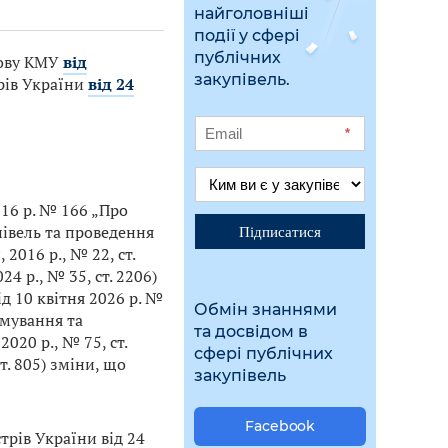
найголовніші
події у сфері
публічних
нову КМУ
від
закупівель.
рів України
від 24
*
016 р. № 166 „Про
івель та проведення
Підписатися
2016 р., № 22, ст.
024 р., № 35, ст. 2206)
д 10 квітня 2026 р. №
Обмін знаннями
рмування та
та досвідом в
020 р., № 75, ст.
сфері публічних
ст. 805) зміни, що
закупівель
Facebook
трів України від 24