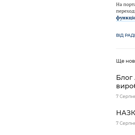
На порт
переходь
функці
ВІД РА
Ще нов
Блог 
вироб
7 Серпн
НАЗК 
7 Серпн