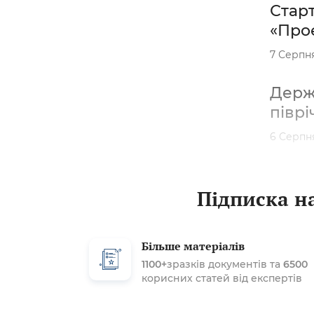
Старт
«Проє
7 Серпн
Держа
піврі
6 Серпн
Підписка на
Більше матеріалів
1100+
зразків документів та
6500
корисних статей від експертів