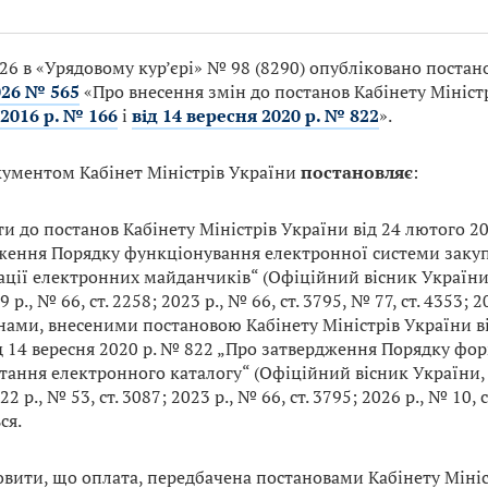
026 в «Урядовому кур’єрі» № 98 (8290) опубліковано поста
026 № 565
«Про внесення змін до постанов Кабінету Мініст
2016 р. № 166
і
від 14 вересня 2020 р. № 822
».
ументом Кабінет Міністрів України
постановляє
:
ти до постанов Кабінету Міністрів України від 24 лютого 2
ження Порядку функціонування електронної системи закуп
ції електронних майданчиків“ (Офіційний вісник України, 
 р., № 66, ст. 2258; 2023 р., № 66, ст. 3795, № 77, ст. 4353; 2
нами, внесеними постановою Кабінету Міністрів України ві
ід 14 вересня 2020 р. № 822 „Про затвердження Порядку фо
ання електронного каталогу“ (Офіційний вісник України, 2
22 р., № 53, ст. 3087; 2023 р., № 66, ст. 3795; 2026 р., № 10, 
ся.
овити, що оплата, передбачена постановами Кабінету Мініс