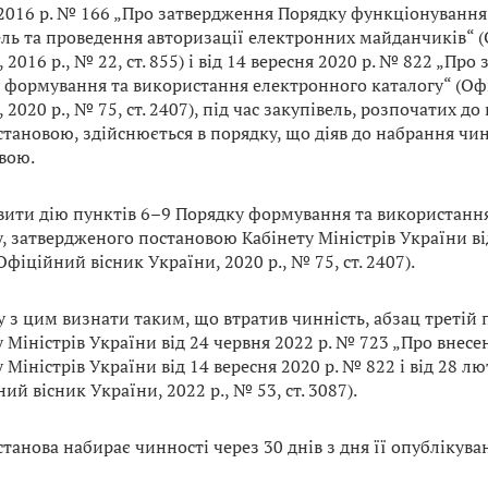
2016 р. № 166 „Про затвердження Порядку функціонування
ель та проведення авторизації електронних майданчиків“ 
 2016 р., № 22, ст. 855) і від 14 вересня 2020 р. № 822 „Пр
 формування та використання електронного каталогу“ (Оф
 2020 р., № 75, ст. 2407), під час закупівель, розпочатих д
становою, здійснюється в порядку, що діяв до набрання чи
вою.
овити дію пунктів 6–9 Порядку формування та використанн
, затвердженого постановою Кабінету Міністрів України від
фіційний вісник України, 2020 р., № 75, ст. 2407).
у з цим визнати таким, що втратив чинність, абзац третій
 Міністрів України від 24 червня 2022 р. № 723 „Про внесе
 Міністрів України від 14 вересня 2020 р. № 822 і від 28 л
ий вісник України, 2022 р., № 53, ст. 3087).
станова набирає чинності через 30 днів з дня її опублікува