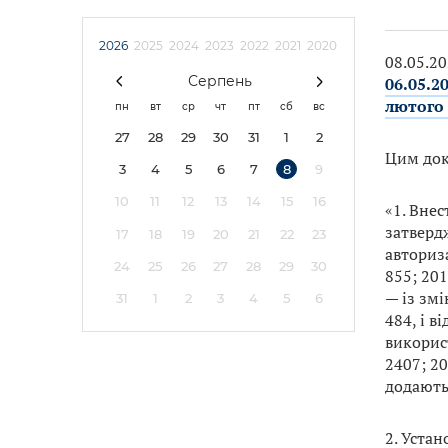
2026
2025
2024
2023
2022
2021
2020
08.05.2
Серпень
06.05.2
лютого 
пн
вт
ср
чт
пт
сб
вс
27
28
29
30
31
1
2
Цим док
3
4
5
6
7
8
9
10
11
12
13
14
15
16
«1. Внес
затверд
17
18
19
20
21
22
23
авториза
24
25
26
27
28
29
30
855; 2019
— із змі
31
1
2
3
4
5
6
484, і в
використ
2407; 20
додають
2. Устан