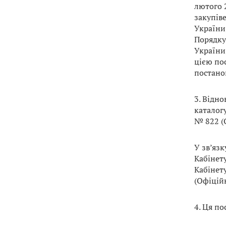
лютого 
закупів
України,
Порядку
України,
цією по
постано
3. Відн
каталогу
№ 822 (О
У зв’язк
Кабінету
Кабінету
(Офіційн
4. Ця по