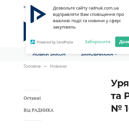
НОВИНИ
СТАТТІ
ІНСТРУ
Дозвольте сайту radnuk.com.ua
відправляти Вам сповіщення про
важливі події та новини у сфері
закупівель
Радник у сфері публічних з
Все для закупівель на одному порталі
Заборонити
Доз
Powered by SendPulse
НОВИЙ ЗАКОН
ЗАМОВНИКАМ
Головна
Новини
Уря
та 
Останні
№ 1
Від РАДНИКА