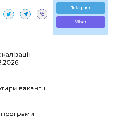
Telegram
Viber
калізації
8.2026
тири вакансії
ї програми