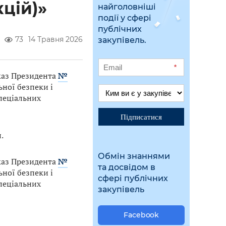
цій)»
найголовніші
події у сфері
публічних
73
14 Травня 2026
закупівель.
*
Указ Президента
№
ьної безпеки і
пеціальних
Підписатися
.
Обмін знаннями
Указ Президента
№
та досвідом в
ьної безпеки і
сфері публічних
пеціальних
закупівель
Facebook