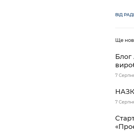
ВІД РА
Ще нов
Блог 
вироб
7 Серпн
НАЗК 
7 Серпн
Старт
«Проє