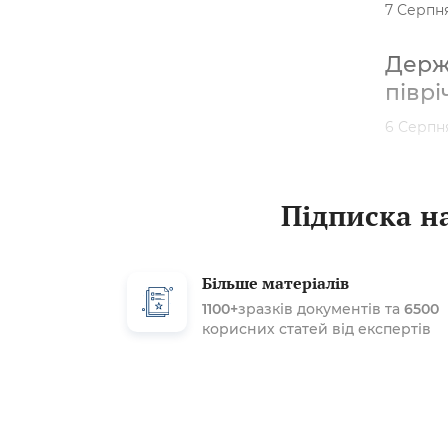
7 Серпн
Держа
піврі
6 Серпн
Підписка на
Більше матеріалів
1100+
зразків документів та
6500
корисних статей від експертів