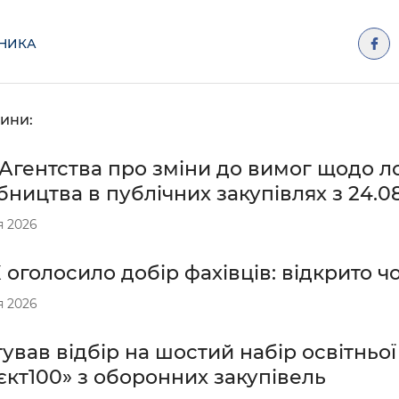
ДНИКА
ини:
Агентства про зміни до вимог щодо ло
ництва в публічних закупівлях з 24.0
я 2026
оголосило добір фахівців: відкрито чо
я 2026
ував відбір на шостий набір освітньо
кт100» з оборонних закупівель