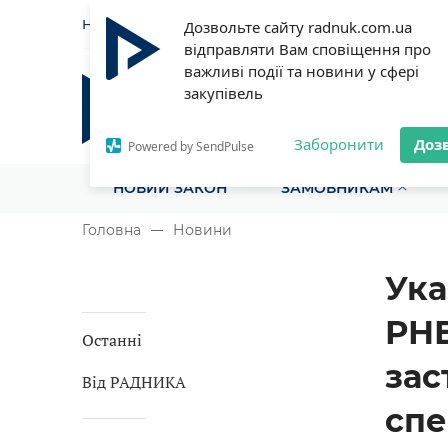
НОВИНИ
СТАТТІ
ІНСТРУ
Дозвольте сайту radnuk.com.ua
відправляти Вам сповіщення про
важливі події та новини у сфері
закупівель
Радник у сфері публічних з
Все для закупівель на одному порталі
Заборонити
Доз
Powered by SendPulse
НОВИЙ ЗАКОН
ЗАМОВНИКАМ
Головна
Новини
Ука
РНБ
Останні
зас
Від РАДНИКА
спе