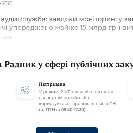
я 2026
удитслужба: завдяки моніторингу зак
ччі упереджено майже 15 млрд грн ви
я 2026
 Радник у сфері публічних зак
Підтримка
У режимі 24/7 задавайте питання
експертам онлайн або
користуйтесь гарячою лінією
з ПН
по ПТН (з 09:30-17:30)