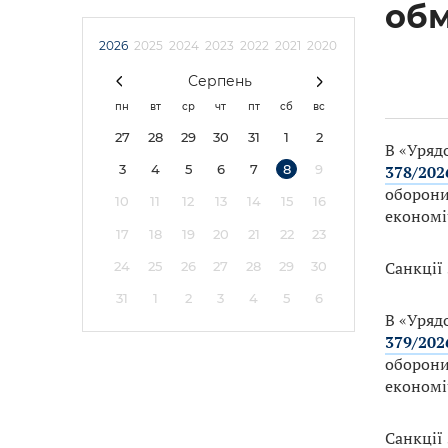
обм
2026
2025
2024
2023
2022
2021
2020
Серпень
пн
вт
ср
чт
пт
сб
вс
27
28
29
30
31
1
2
В «Уряд
378/202
3
4
5
6
7
8
9
оборони
10
11
12
13
14
15
16
економі
17
18
19
20
21
22
23
Санкції
24
25
26
27
28
29
30
31
1
2
3
4
5
6
В «Уряд
379/202
оборони
економі
Санкції 