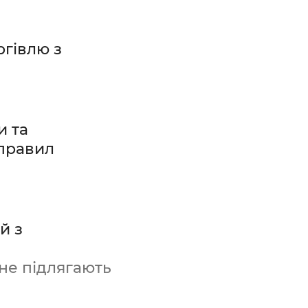
ргівлю з
и та
 правил
й з
не підлягають