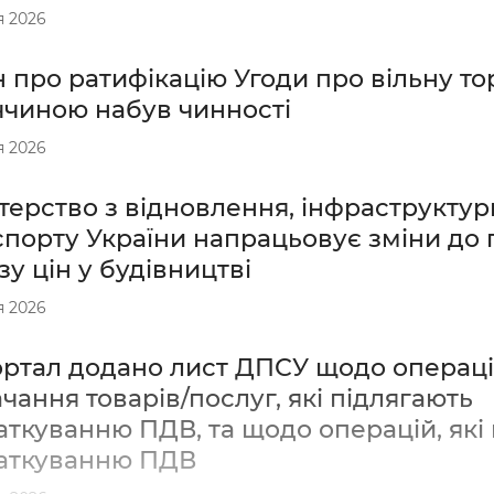
я 2026
 про ратифікацію Угоди про вільну то
ччиною набув чинності
я 2026
терство з відновлення, інфраструктур
спорту України напрацьовує зміни до
зу цін у будівництві
я 2026
ортал додано лист ДПСУ щодо операці
чання товарів/послуг, які підлягають
ткуванню ПДВ, та щодо операцій, які 
аткуванню ПДВ