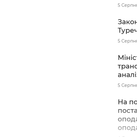
5 Серпн
Закон
Туре
5 Серпн
Мініс
тран
аналі
5 Серпн
На п
поста
опода
опод