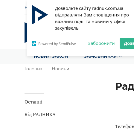
НОВИНИ
СТАТТІ
ІНСТРУ
Дозвольте сайту radnuk.com.ua
відправляти Вам сповіщення про
важливі події та новини у сфері
закупівель
Радник у сфері публічних з
Все для закупівель на одному порталі
Заборонити
Доз
Powered by SendPulse
НОВИЙ ЗАКОН
ЗАМОВНИКАМ
Головна
Новини
Рад
Останні
Від РАДНИКА
Телефоні