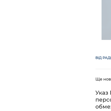
ВІД РА
Ще нов
Указ
перс
обмеж