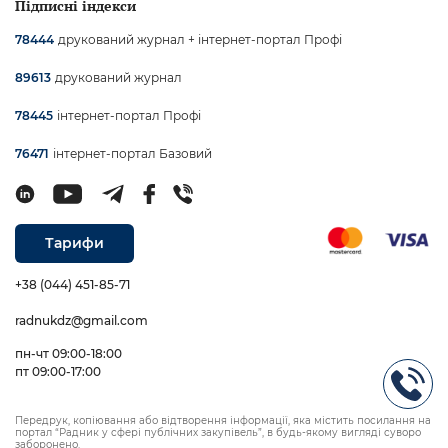
Підписні індекси
друкований журнал + інтернет-портал Профі
78444
друкований журнал
89613
інтернет-портал Профі
78445
інтернет-портал Базовий
76471
Тарифи
+38 (044) 451-85-71
radnukdz@gmail.com
пн-чт 09:00-18:00
пт 09:00-17:00
Передрук, копіювання або відтворення інформації, яка містить посилання на
портал “Радник у сфері публічних закупівель”, в будь-якому вигляді суворо
заборонено.