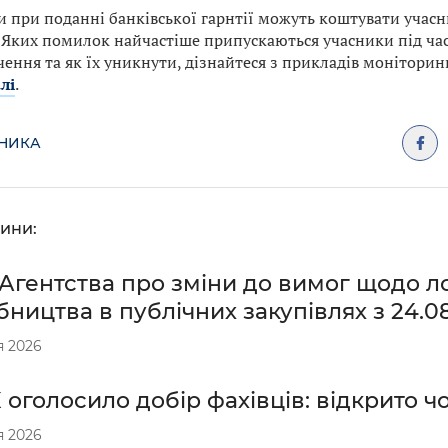
 при поданні банківської гарнтії можуть коштувати учас
. Яких помилок найчастіше припускаються учасники під ча
ення та як їх уникнути, дізнайтеся з прикладів моніторинг
лі
.
ДНИКА
ини:
Агентства про зміни до вимог щодо ло
ництва в публічних закупівлях з 24.0
я 2026
оголосило добір фахівців: відкрито чо
я 2026