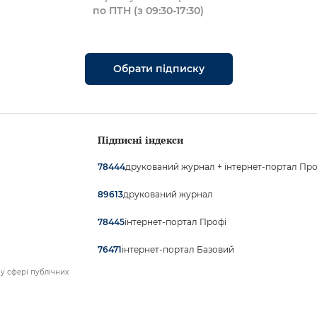
по ПТН (з 09:30-17:30)
Обрати підписку
Підписні індекси
друкований журнал + інтернет-портал Про
78444
друкований журнал
89613
інтернет-портал Профі
78445
інтернет-портал Базовий
76471
у сфері публічних