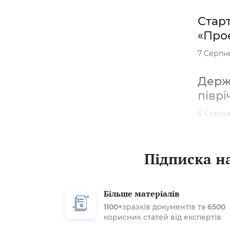
Старт
«Проє
7 Серпн
Держа
піврі
6 Серпн
Підписка на
Більше матеріалів
1100+
зразків документів та
6500
корисних статей від експертів