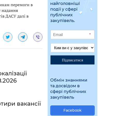
найголовніші
никам перемоги в
події у сфері
с надання
публічних
ів ДАСУ далі в
закупівель.
*
Підписатися
калізації
8.2026
Обмін знаннями
та досвідом в
сфері публічних
закупівель
тири вакансії
Facebook