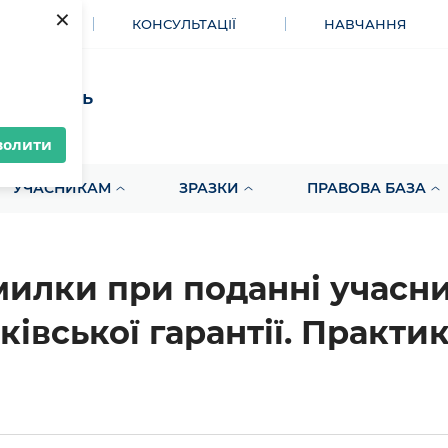
×
МЕНТИ
КОНСУЛЬТАЦІЇ
НАВЧАННЯ
акупівель
волити
УЧАСНИКАМ
ЗРАЗКИ
ПРАВОВА БАЗА
илки при поданні учасн
ківської гарантії. Практ