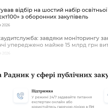
ував відбір на шостий набір освітньо
кт100» з оборонних закупівель
я 2026
удитслужба: завдяки моніторингу зак
ччі упереджено майже 15 млрд грн ви
я 2026
 Радник у сфері публічних зак
Підтримка
У режимі 24/7 задавайте питання
експертам онлайн або
користуйтесь гарячою лінією
з ПН