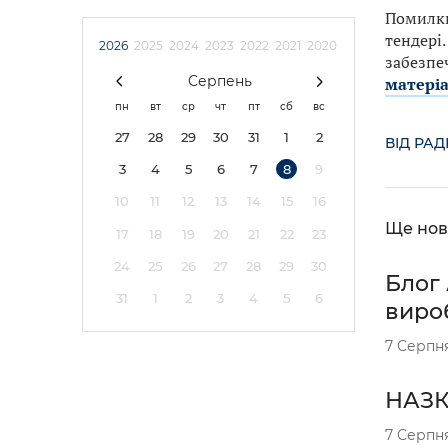
Помилки
тендері
2026
2025
2024
2023
2022
2021
2020
забезпеч
Серпень
матеріа
пн
вт
ср
чт
пт
сб
вс
27
28
29
30
31
1
2
ВІД РА
3
4
5
6
7
8
9
10
11
12
13
14
15
16
Ще нов
17
18
19
20
21
22
23
24
25
26
27
28
29
30
Блог 
31
1
2
3
4
5
6
вироб
7 Серпн
НАЗК 
7 Серпн