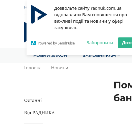
НОВИНИ
СТАТТІ
ІНСТРУ
Дозвольте сайту radnuk.com.ua
відправляти Вам сповіщення про
важливі події та новини у сфері
закупівель
Радник у сфері публічних з
Все для закупівель на одному порталі
Заборонити
Доз
Powered by SendPulse
НОВИЙ ЗАКОН
ЗАМОВНИКАМ
Головна
Новини
Пом
бан
Останні
Від РАДНИКА