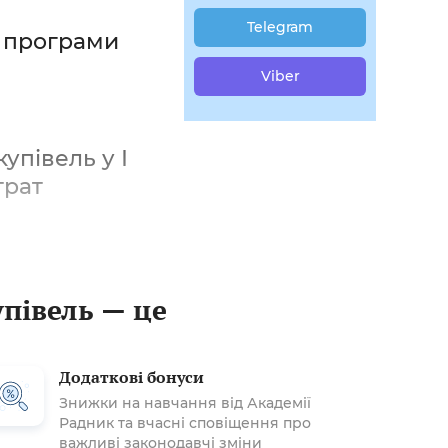
Telegram
ї програми
Viber
упівель у І
трат
упівель — це
Додаткові бонуси
Знижки на навчання від Академії
Радник та вчасні сповіщення про
важливі законодавчі зміни