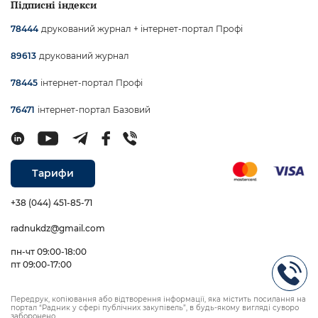
Підписні індекси
друкований журнал + інтернет-портал Профі
78444
друкований журнал
89613
інтернет-портал Профі
78445
інтернет-портал Базовий
76471
Тарифи
+38 (044) 451-85-71
radnukdz@gmail.com
пн-чт 09:00-18:00
пт 09:00-17:00
Передрук, копіювання або відтворення інформації, яка містить посилання на
портал “Радник у сфері публічних закупівель”, в будь-якому вигляді суворо
заборонено.