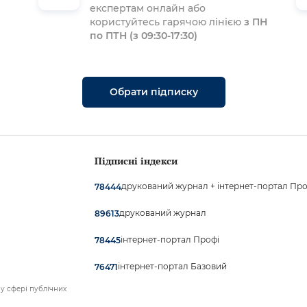
експертам онлайн або
користуйтесь гарячою лінією
з ПН
по ПТН (з 09:30-17:30)
Обрати підписку
Підписні індекси
друкований журнал + інтернет-портал Про
78444
друкований журнал
89613
інтернет-портал Профі
78445
інтернет-портал Базовий
76471
у сфері публічних