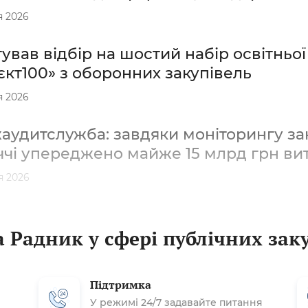
я 2026
ував відбір на шостий набір освітньо
кт100» з оборонних закупівель
я 2026
удитслужба: завдяки моніторингу зак
ччі упереджено майже 15 млрд грн ви
я 2026
 Радник у сфері публічних зак
Підтримка
У режимі 24/7 задавайте питання