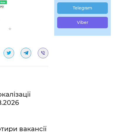
Telegram
Viber
калізації
8.2026
тири вакансії