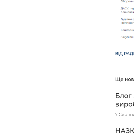
ВІД РА
Ще нов
Блог 
вироб
7 Серпн
НАЗК 