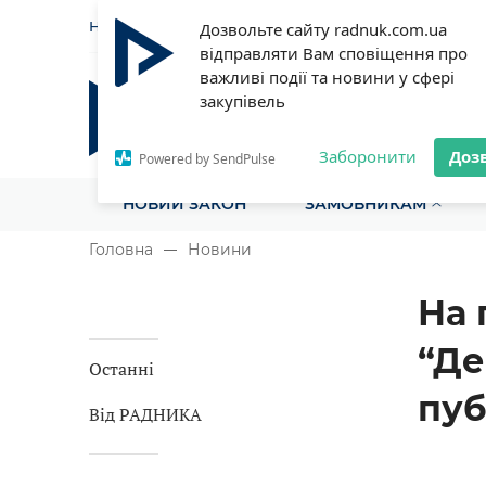
НОВИНИ
СТАТТІ
ІНСТРУ
Дозвольте сайту radnuk.com.ua
відправляти Вам сповіщення про
важливі події та новини у сфері
закупівель
Радник у сфері публічних з
Все для закупівель на одному порталі
Заборонити
Доз
Powered by SendPulse
НОВИЙ ЗАКОН
ЗАМОВНИКАМ
Головна
Новини
На 
“Де
Останні
пуб
Від РАДНИКА