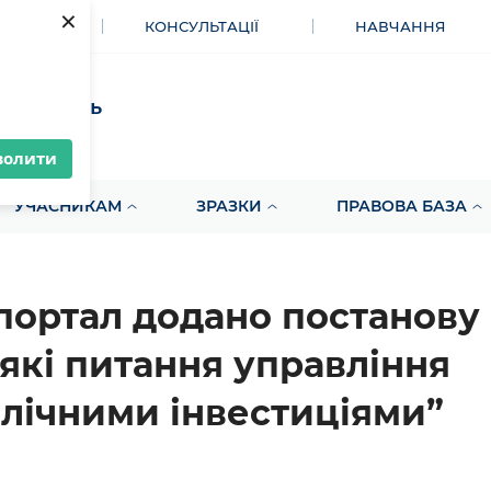
×
МЕНТИ
КОНСУЛЬТАЦІЇ
НАВЧАННЯ
акупівель
волити
УЧАСНИКАМ
ЗРАЗКИ
ПРАВОВА БАЗА
портал додано постанову
які питання управління
лічними інвестиціями”