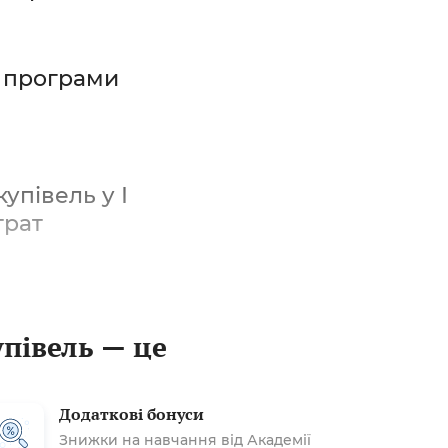
ї програми
упівель у І
трат
упівель — це
Додаткові бонуси
Знижки на навчання від Академії