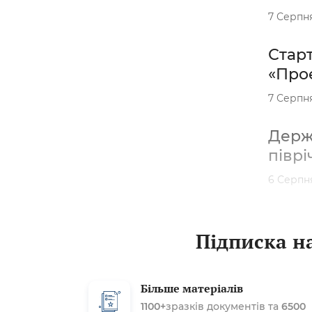
7 Серпн
Старт
«Проє
7 Серпн
Держа
піврі
6 Серпн
Підписка на
Більше матеріалів
1100+
зразків документів та
6500