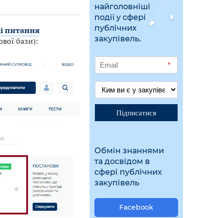
найголовніші
події у сфері
публічних
і питання
закупівель.
вої бази):
*
Підписатися
Обмін знаннями
та досвідом в
сфері публічних
закупівель
Facebook