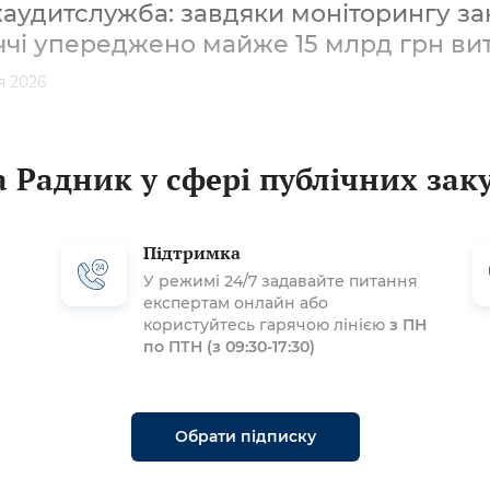
удитслужба: завдяки моніторингу зак
ччі упереджено майже 15 млрд грн ви
я 2026
 Радник у сфері публічних зак
Підтримка
У режимі 24/7 задавайте питання
експертам онлайн або
користуйтесь гарячою лінією
з ПН
по ПТН (з 09:30-17:30)
Обрати підписку