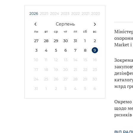
2026
2025
2024
2023
2022
2021
2020
Серпень
Міністе
пн
вт
ср
чт
пт
сб
вс
охорони
27
28
29
30
31
1
2
Market і
3
4
5
6
7
8
9
Зокрема
10
11
12
13
14
15
16
закупову
17
18
19
20
21
22
23
дезінфе
каталог
24
25
26
27
28
29
30
млрд гр
31
1
2
3
4
5
6
Окремо 
щодо ме
ризиків 
ВІД РА