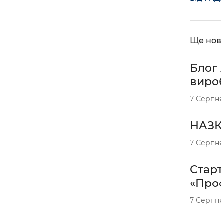
Ще нов
Блог 
вироб
7 Серпн
НАЗК 
7 Серпн
Старт
«Проє
7 Серпн