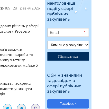
найголовніші
189
28 Травня 2026
події у сфері
публічних
закупівель.
дових рішень у сфері
аталогу Prozorro
*
ров’я можуть
 медичні вироби та
Підписатися
дичну частину
о зекономити майже 3
Обмін знаннями
та досвідом в
бництва, зокрема
сфері публічних
помогти уникнути
закупівель
дів.
Facebook