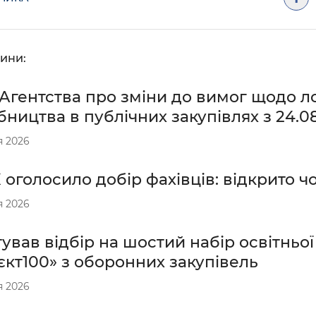
ини:
Агентства про зміни до вимог щодо ло
ництва в публічних закупівлях з 24.0
я 2026
оголосило добір фахівців: відкрито чо
я 2026
ував відбір на шостий набір освітньо
кт100» з оборонних закупівель
я 2026