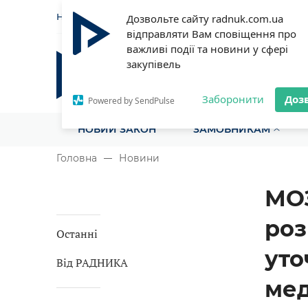
НОВИНИ
СТАТТІ
ІНСТРУ
Дозвольте сайту radnuk.com.ua
відправляти Вам сповіщення про
важливі події та новини у сфері
закупівель
Радник у сфері публічних з
Все для закупівель на одному порталі
Заборонити
Доз
Powered by SendPulse
НОВИЙ ЗАКОН
ЗАМОВНИКАМ
Головна
Новини
МОЗ
роз
Останні
уто
Від РАДНИКА
мед