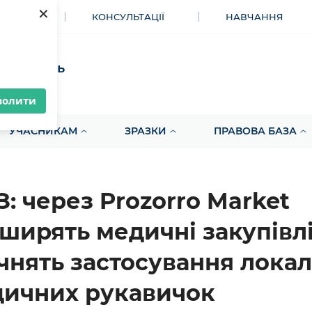
×
МЕНТИ
КОНСУЛЬТАЦІЇ
НАВЧАННЯ
акупівель
волити
УЧАСНИКАМ
ЗРАЗКИ
ПРАВОВА БАЗА
: через Prozorro Market
ширять медичні закупівлі
чнять застосування локал
ичних рукавичок