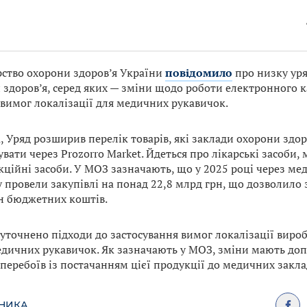
рство охорони здоров’я України
повідомило
про низку уря
 здоров’я, серед яких — зміни щодо роботи електронного к
 вимог локалізації для медичних рукавичок.
, Уряд розширив перелік товарів, які заклади охорони здо
вати через Prozorro Market. Йдеться про лікарські засоби,
кційні засоби. У МОЗ зазначають, що у 2025 році через ме
у провели закупівлі на понад 22,8 млрд грн, що дозволил
н бюджетних коштів.
уточнено підходи до застосування вимог локалізації виро
дичних рукавичок. Як зазначають у МОЗ, зміни мають до
перебоїв із постачанням цієї продукції до медичних закла
ДНИКА