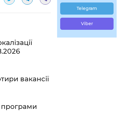
Telegram
Viber
калізації
8.2026
тири вакансії
ї програми