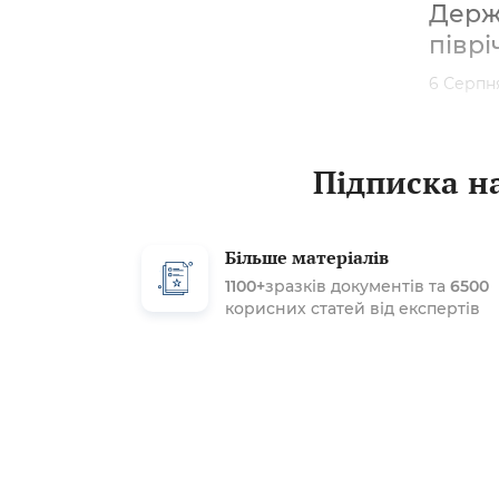
Держа
піврі
6 Серпн
Підписка на
Більше матеріалів
1100+
зразків документів та
6500
корисних статей від експертів