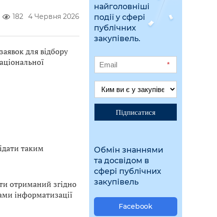
найголовніші
182
4 Червня 2026
події у сфері
публічних
закупівель.
аявок для відбору
Національної
*
Підписатися
відати таким
Обмін знаннями
та досвідом в
сфері публічних
закупівель
ути отриманий згідно
ами інформатизації
Facebook