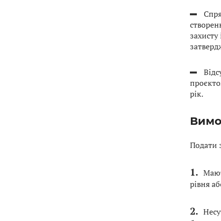
Спря
створен
захисту
затверд
Відс
проєкто
рік.
Вимо
Подати 
Мают
рівня а
Несу