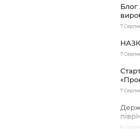
Блог 
вироб
7 Серпн
НАЗК 
7 Серпн
Старт
«Проє
7 Серпн
Держа
піврі
6 Серпн