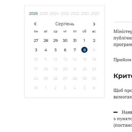
2026
2025
2024
2023
2022
2021
2020
Серпень
Міністе
пн
вт
ср
чт
пт
сб
вс
публічн
27
28
29
30
31
1
2
програм
3
4
5
6
7
8
9
Прийом 
10
11
12
13
14
15
16
17
18
19
20
21
22
23
Крите
24
25
26
27
28
29
30
31
1
2
3
4
5
6
Щоб про
вимогам
Наяв
з пункт
(постано