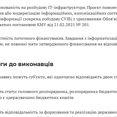
мованість на розбудову ІТ-інфраструктури. Проєкт повин
ня або модернізацію інформаційних, комунікаційних систе
 інформації (зокрема побудову СУІБ) з урахуванням Обов’я
жених постановою КМУ від 21.02.2025 № 205.
утність поточного фінансування. Завдання з інформатизаці
м, не повинні мати затвердженого фінансування на відпо
ги до виконавців
заявку можуть суб’єкти, які одночасно відповідають двом 
ь статус головного розпорядника, розпорядника бюджетн
бо є одержувачами бюджетних коштів.
ть відповідальність за формування та реалізацію державно