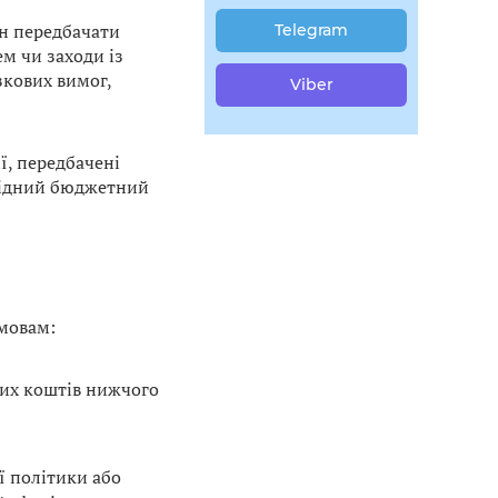
ен передбачати
Telegram
м чи заходи із
зкових вимог,
Viber
ї, передбачені
відний бюджетний
умовам:
их коштів нижчого
ї політики або