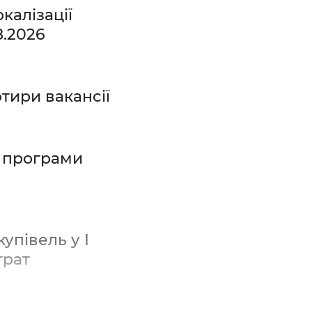
калізації
8.2026
тири вакансії
ї програми
упівель у І
трат