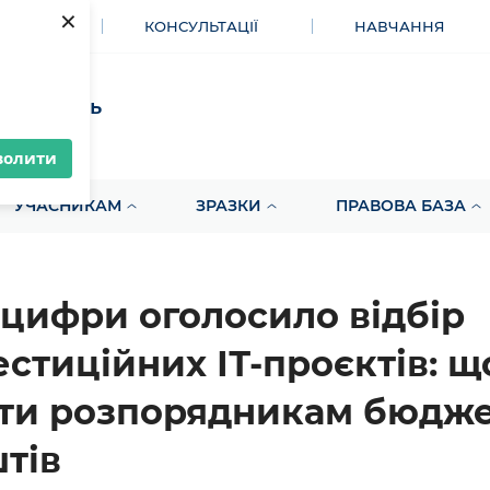
×
МЕНТИ
КОНСУЛЬТАЦІЇ
НАВЧАННЯ
акупівель
волити
УЧАСНИКАМ
ЗРАЗКИ
ПРАВОВА БАЗА
цифри оголосило відбір
естиційних ІТ-проєктів: щ
ти розпорядникам бюдж
тів