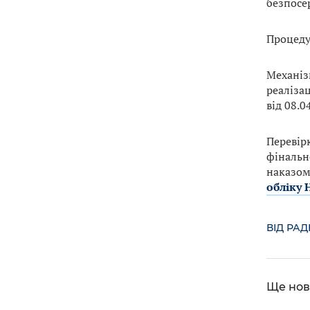
безпосер
Процеду
Механіз
реаліза
від 08.0
Перевірк
фінальн
наказом
обліку 
ВІД РА
Ще нов