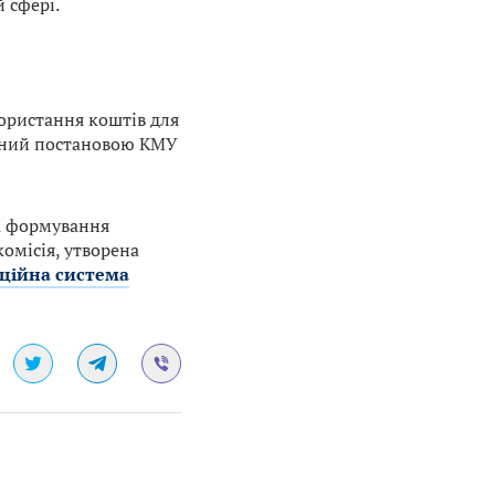
 сфері.
ористання коштів для
жений постановою КМУ
та формування
омісія, утворена
ційна система