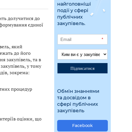
найголовніші
події у сфері
публічних
ть долучитися до
закупівель.
 формування єдиної
*
вель, який
ежать до його
я закупівель, та в
закупівель, у тому
Підписатися
дів, зокрема:
нтних процедур
Обмін знаннями
та досвідом в
сфері публічних
закупівель
итеріїв оцінки, що
Facebook