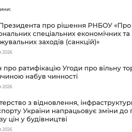
ини:
 Президента про рішення РНБОУ «Про
ональних спеціальних економічних та
увальних заходів (санкцій)»
я 2026
 про ратифікацію Угоди про вільну то
ччиною набув чинності
я 2026
терство з відновлення, інфраструктур
спорту України напрацьовує зміни до
зу цін у будівництві
я 2026