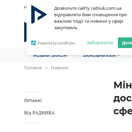
НОВИНИ
СТАТТІ
ІНСТРУ
Дозвольте сайту radnuk.com.ua
відправляти Вам сповіщення про
важливі події та новини у сфері
закупівель
Радник у сфері публічних з
Все для закупівель на одному порталі
Заборонити
Доз
Powered by SendPulse
НОВИЙ ЗАКОН
ЗАМОВНИКАМ
Головна
Новини
Мін
дос
Останні
сфе
Від РАДНИКА