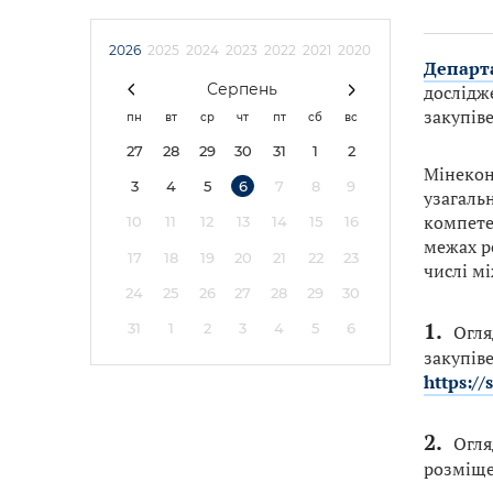
2026
2025
2024
2023
2022
2021
2020
Департ
Серпень
дослідж
закупів
пн
вт
ср
чт
пт
сб
вс
27
28
29
30
31
1
2
Мінекон
3
4
5
6
7
8
9
узагаль
компете
10
11
12
13
14
15
16
межах р
17
18
19
20
21
22
23
числі м
24
25
26
27
28
29
30
31
1
2
3
4
5
6
Огля
закупів
https://
Огля
розміще