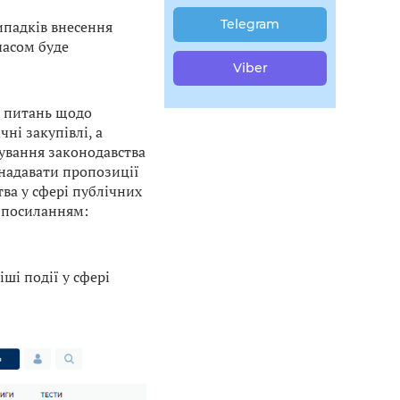
Telegram
ипадків внесення
часом буде
Viber
х питань щодо
ні закупівлі, а
сування законодавства
 надавати пропозиції
ва у сфері публічних
 посиланням:
ші події у сфері