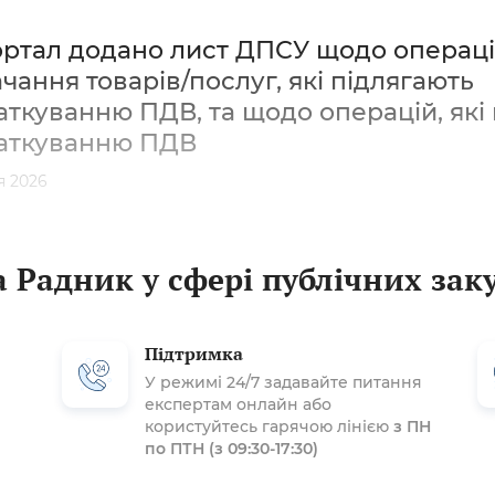
ортал додано лист ДПСУ щодо операці
чання товарів/послуг, які підлягають
ткуванню ПДВ, та щодо операцій, які 
аткуванню ПДВ
я 2026
 Радник у сфері публічних зак
Підтримка
У режимі 24/7 задавайте питання
експертам онлайн або
користуйтесь гарячою лінією
з ПН
по ПТН (з 09:30-17:30)