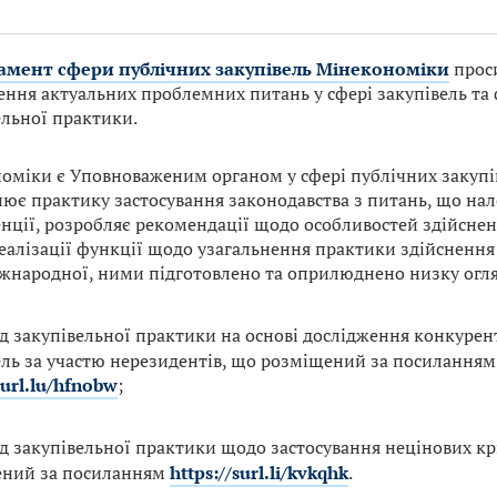
амент сфери публічних закупівель Мінекономіки
проси
ення актуальних проблемних питань у сфері закупівель та
ельної практики.
оміки є Уповноваженим органом у сфері публічних закупі
нює практику застосування законодавства з питань, що нал
нції, розробляє рекомендації щодо особливостей здійсненн
еалізації функції щодо узагальнення практики здійснення 
іжнародної, ними підготовлено та оприлюднено низку огля
д закупівельної практики на основі дослідження конкуре
ель за участю нерезидентів, що розміщений за посиланням
surl.lu/hfnobw
;
д закупівельної практики щодо застосування нецінових кр
ний за посиланням
https://surl.li/kvkqhk
.