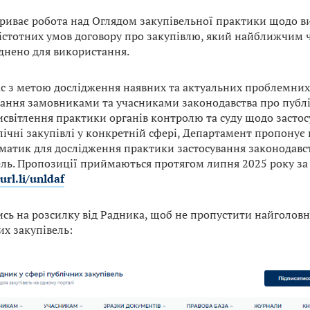
триває робота над Оглядом закупівельної практики щодо в
 істотних умов договору про закупівлю, який найближчим 
нено для використання.
с з метою дослідження наявних та актуальних проблемни
вання замовниками та учасниками законодавства про публіч
исвітлення практики органів контролю та суду щодо засто
лічні закупівлі у конкретній сфері, Департамент пропонує
матик для дослідження практики застосування законодавст
ель. Пропозиції приймаються протягом липня 2025 року за
surl.li/unldaf
сь на розсилку від Радника, щоб не пропустити найголовні
их закупівель: