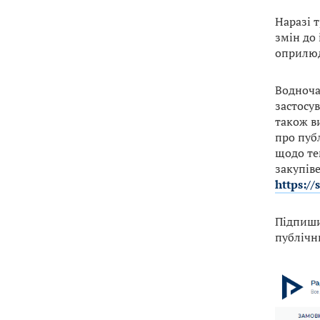
Наразі 
змін до
оприлюд
Водноча
застосу
також в
про пуб
щодо те
закупів
https://
Підпиши
публічн