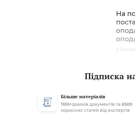
На п
поста
опода
опод
4 Серпн
Підписка на
Більше матеріалів
1100+
зразків документів та
6500
корисних статей від експертів