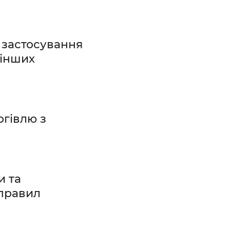
 застосування
 інших
ргівлю з
и та
 правил