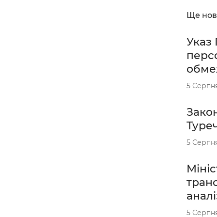
Ще нов
Указ
перс
обмеж
5 Серпн
Закон
Туре
5 Серпн
Мініс
тран
аналі
5 Серпн