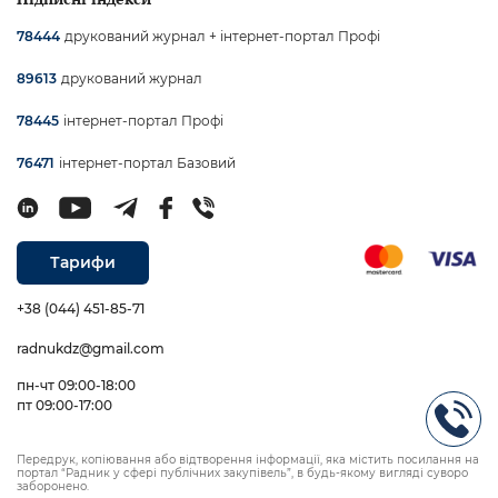
друкований журнал + інтернет-портал Профі
78444
друкований журнал
89613
інтернет-портал Профі
78445
інтернет-портал Базовий
76471
Тарифи
+38 (044) 451-85-71
radnukdz@gmail.com
пн-чт 09:00-18:00
пт 09:00-17:00
Передрук, копіювання або відтворення інформації, яка містить посилання на
портал “Радник у сфері публічних закупівель”, в будь-якому вигляді суворо
заборонено.