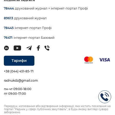
друкований журнал + інтернет-портал Профі
78444
друкований журнал
89613
інтернет-портал Профі
78445
інтернет-портал Базовий
76471
Тарифи
+38 (044) 451-85-71
radnukdz@gmail.com
пн-чт 09:00-18:00
пт 09:00-17:00
Передрук, копіювання або відтворення інформації, яка містить посилання на
портал “Радник у сфері публічних закупівель”, в будь-якому вигляді суворо
заборонено.