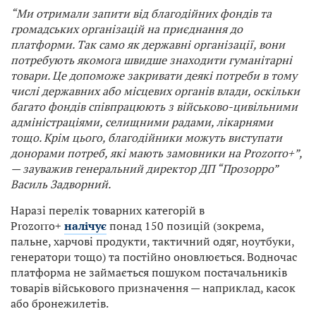
“Ми отримали запити від благодійних фондів та
громадських організацій на приєднання до
платформи. Так само як державні організації, вони
потребують якомога швидше знаходити гуманітарні
товари. Це допоможе закривати деякі потреби в тому
числі державних або місцевих органів влади, оскільки
багато фондів співпрацюють з військово-цивільними
адміністраціями, селищними радами, лікарнями
тощо. Крім цього, благодійники можуть виступати
донорами потреб, які мають замовники на Prozorro+”,
— зауважив генеральний директор ДП “Прозорро”
Василь Задворний.
Наразі перелік товарних категорій в
Prozorro+
налічує
понад 150 позицій (зокрема,
пальне, харчові продукти, тактичний одяг, ноутбуки,
генератори тощо) та постійно оновлюється. Водночас
платформа не займається пошуком постачальників
товарів військового призначення — наприклад, касок
або бронежилетів.