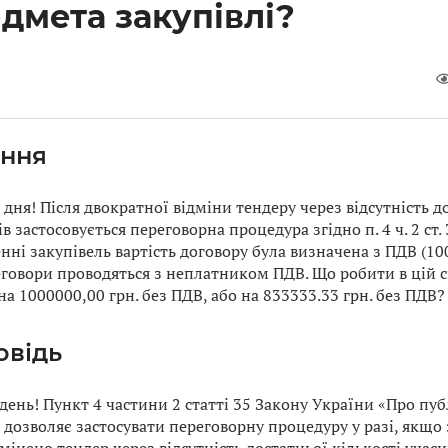
дмета закупівлі?
ння
дня! Після двократної відміни тендеру через відсутність до
в застосовується переговорна процедура згідно п. 4 ч. 2 ст.
ні закупівель вартість договору була визначена з ПДВ (100
еговори проводяться з неплатником ПДВ. Що робити в цій с
на 1000000,00 грн. без ПДВ, або на 833333.33 грн. без ПДВ?
овідь
ень! Пункт 4 частини 2 статті 35 Закону України «Про публ
) дозволяє застосувати переговорну процедуру у разі, якщ