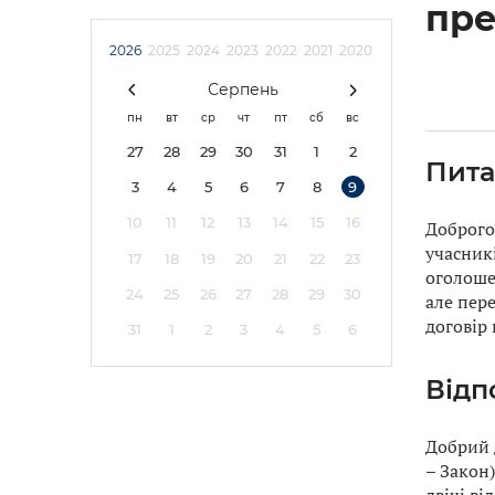
пре
2026
2025
2024
2023
2022
2021
2020
Серпень
пн
вт
ср
чт
пт
сб
вс
27
28
29
30
31
1
2
Пита
3
4
5
6
7
8
9
10
11
12
13
14
15
16
Доброго 
учасникі
17
18
19
20
21
22
23
оголошен
24
25
26
27
28
29
30
але пер
договір 
31
1
2
3
4
5
6
Відп
Добрий д
– Закон