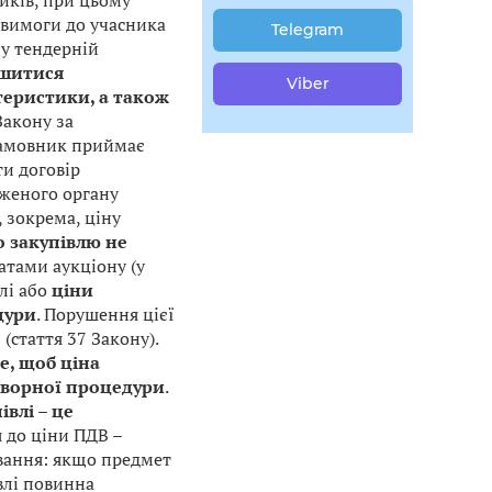
ників, при цьому
ж вимоги до учасника
Telegram
 у тендерній
ишитися
Viber
ктеристики, а також
Закону за
замовник приймає
ти договір
женого органу
 зокрема, ціну
о закупівлю не
атами аукціону (у
лі або
ціни
дури
. Порушення цієї
стаття 37 Закону).
е, щоб ціна
говорної процедури
.
влі – це
 до ціни ПДВ –
ювання: якщо предмет
влі повинна