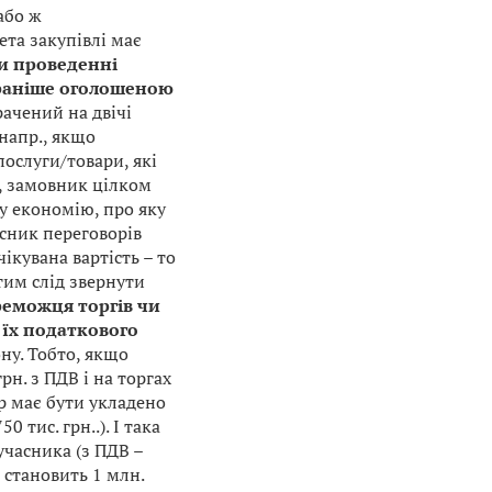
або ж
ета закупівлі має
ри проведенні
 раніше оголошеною
рачений на двічі
напр., якщо
послуги/товари, які
, замовник цілком
у економію, про яку
асник переговорів
ікувана вартість – то
тим слід звернути
реможця торгів чи
 їх податкового
ону. Тобто, якщо
рн. з ПДВ і на торгах
р має бути укладено
0 тис. грн..). І така
часника (з ПДВ –
 становить 1 млн.