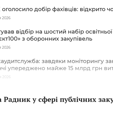
оголосило добір фахівців: відкрито чо
я 2026
ував відбір на шостий набір освітньо
кт100» з оборонних закупівель
я 2026
удитслужба: завдяки моніторингу зак
ччі упереджено майже 15 млрд грн ви
я 2026
 Радник у сфері публічних зак