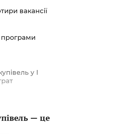
тири вакансії
ї програми
упівель у І
трат
упівель — це