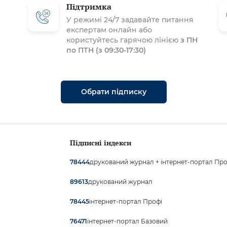
Підтримка
У режимі 24/7 задавайте питання
експертам онлайн або
користуйтесь гарячою лінією
з ПН
по ПТН (з 09:30-17:30)
Обрати підписку
Підписні індекси
друкований журнал + інтернет-портал Про
78444
друкований журнал
89613
інтернет-портал Профі
78445
інтернет-портал Базовий
76471