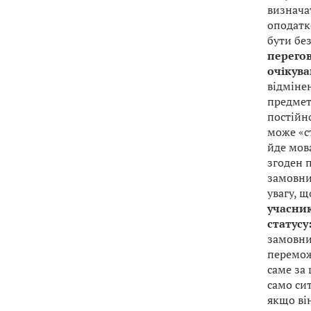
визнача
оподатко
бути бе
перегов
очікува
відміне
предмето
постійн
може «с
йде мова
згоден п
замовни
увагу, 
учасник
статусу
замовник
перемож
саме за 
само си
якщо ві