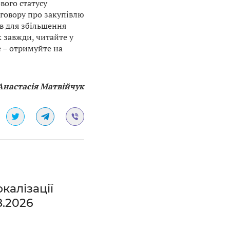
ового статусу
оговору про закупівлю
ав для збільшення
к завжди, читайте у
е – отримуйте на
Анастасія Матвійчук
калізації
8.2026