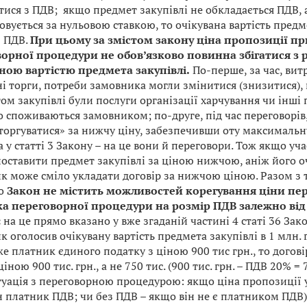
тися з ПДВ; якщо предмет закупівлі не обкладається ПДВ, 
вується за нульовою ставкою, то очікувана вартість предм
з ПДВ.
При цьому за змістом закону ціна пропозиції п
орної процедури не обов’язково повинна збігатися з
ною вартістю предмета закупівлі.
По-перше, за час, вит
ні торги, потреби замовника могли змінитися (знизитися), 
м закупівлі були послуги організації харчування чи інші 
о споживаються замовником; по-друге, під час переговорів
торгуватися» за нижчу ціну, забезпечивши оту максимальн
 у статті 3 Закону – на це вони й переговори. Тож якщо уч
оставити предмет закупівлі за ціною нижчою, аніж його оч
к може сміло укладати договір за нижчою ціною. Разом з 
що
Закон не містить можливостей корегування ціни пе
а переговорної процедури на розмір ПДВ залежно від
:
на це прямо вказано у вже згаданій частині 4 статі 36 Зак
 оголосив очікувану вартість предмета закупівлі в 1 млн. г
е платник єдиного податку з ціною 900 тис грн., то догові
ціною 900 тис. грн., а не 750 тис. (900 тис. грн. – ПДВ 20% = 75
туація з переговорною процедурою: якщо ціна пропозиції у
н платник ПДВ; чи без ПДВ – якщо він не є платником ПДВ)