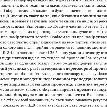
дмінено тендер через відсутність достатньої кількості учас
закупівлі, його технічні та якісні характеристики, а тако
нні відрізнятися від вимог, що були визначені замовником
тації.
Зверніть увагу на те, які обставини повинні зал
ими: предмет закупівлі, його технічні та якісні хара
до учасника.
Відповідно до абзацу 6 частини 3 статті 35 
атами проведених переговорів з учасником (учасниками) 
 про намір укласти договір. Повідомлення про намір уклас
ково безоплатно оприлюднюється на веб-порталі Уповнова
м одного дня після прийняття рішення та повинно містити,
ії. Згідно частини 4 статті 36 Закону
умови договору пр
 відрізнятися від
змісту тендерної пропозиції за результ
слі ціни за одиницю товару) переможця процедури закупів
ції учасника у разі застосування переговорної проце
спричиняє нікчемність укладеного договору про закупівлю (
маємо:
при проведенні переговорної процедури головн
у не відрізнялася від ціни пропозиції учасника пере
му за змістом Закону
очікувана вартість предмета закупі
льна ціна, яку замовник згоден заплатити
. Включення
 не стільки волі замовника, скільки законодавчого регул
і обкладається ПДВ, то очікувана вартість предмета закупі