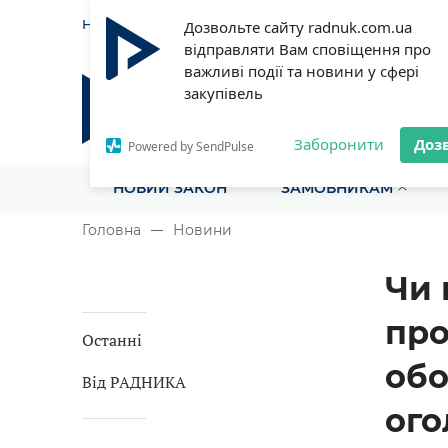
НОВИНИ
СТАТТІ
ІНСТРУ
Дозвольте сайту radnuk.com.ua
відправляти Вам сповіщення про
важливі події та новини у сфері
закупівель
Радник у сфері публічних з
Все для закупівель на одному порталі
Заборонити
Доз
Powered by SendPulse
НОВИЙ ЗАКОН
ЗАМОВНИКАМ
Головна
Новини
Чи 
про
Останні
обо
Від РАДНИКА
ого