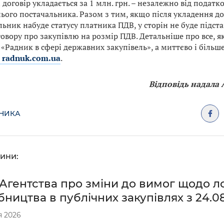
 і договір укладається за 1 млн. грн. – незалежно від податк
ього постачальника. Разом з тим, якщо після укладення д
ьник набуде статусу платника ПДВ, у сторін не буде підст
овору про закупівлю на розмір ПДВ. Детальніше про все, я
«Радник в сфері державних закупівель», а миттєво і більш
 radnuk.com.ua
.
Відповідь надала 
ДНИКА
ини:
Агентства про зміни до вимог щодо ло
ництва в публічних закупівлях з 24.0
я 2026