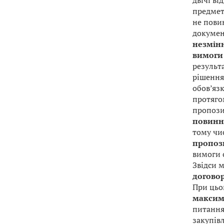
двічі ві
предмет 
не пови
докумен
незмінн
вимоги 
результ
рішення
обов’яз
протяго
пропозиц
повинні
тому чи
пропози
вимоги 
Звідси 
договор
При цьо
максима
питання
закупівл