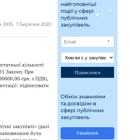
найголовніші
події у сфері
публічних
2935
7 Березня 2020
закупівель.
*
статньої кількості
 35 Закону. При
Підписатися
0000,00 грн. з ПДВ),
итуації: підписувати
Обмін знаннями
та досвідом в
сфері публічних
закупівель
ічні закупівлі» (далі
о замовником було
Facebook