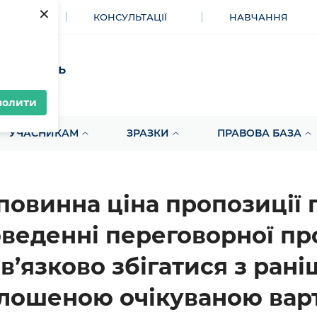
×
МЕНТИ
КОНСУЛЬТАЦІЇ
НАВЧАННЯ
акупівель
волити
УЧАСНИКАМ
ЗРАЗКИ
ПРАВОВА БАЗА
повинна ціна пропозиції 
веденні переговорної п
в’язково збігатися з рані
лошеною очікуваною вар