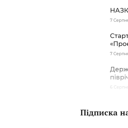
НАЗК 
7 Серпн
Старт
«Проє
7 Серпн
Держа
піврі
6 Серпн
Підписка на