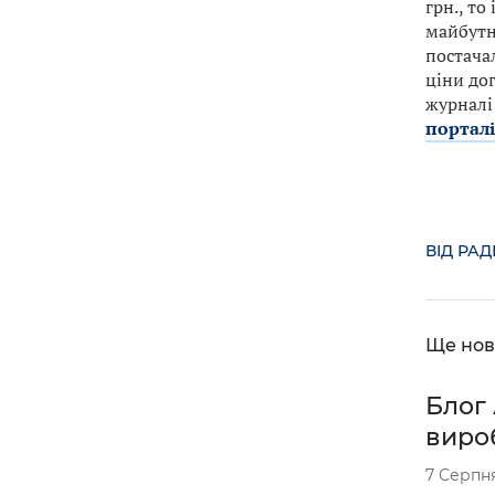
грн., то
майбутн
постачал
ціни дог
журналі 
порталі
ВІД РА
Ще нов
Блог 
вироб
7 Серпн