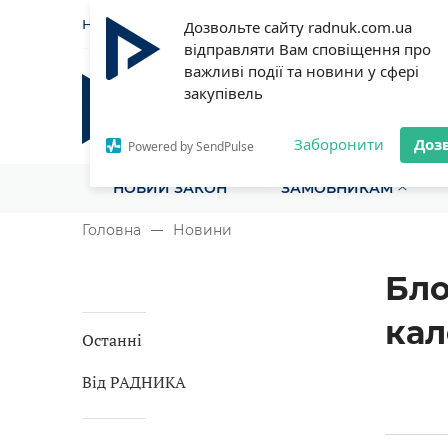
НОВИНИ
СТАТТІ
ІНСТРУ
Дозвольте сайту radnuk.com.ua
відправляти Вам сповіщення про
важливі події та новини у сфері
закупівель
Радник у сфері публічних з
Все для закупівель на одному порталі
Заборонити
Доз
Powered by SendPulse
НОВИЙ ЗАКОН
ЗАМОВНИКАМ
Головна
Новини
Бло
кал
Останні
Від РАДНИКА