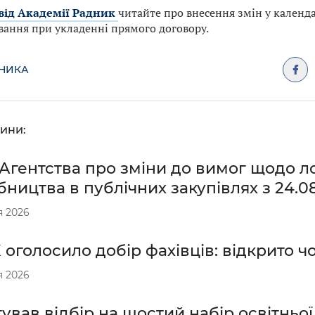
 від Академії Радник
читайте про внесення змін у календ
вання при укладенні прямого договору.
ДНИКА
ини:
Агентства про зміни до вимог щодо ло
ництва в публічних закупівлях з 24.0
я 2026
оголосило добір фахівців: відкрито чо
я 2026
ував відбір на шостий набір освітньо