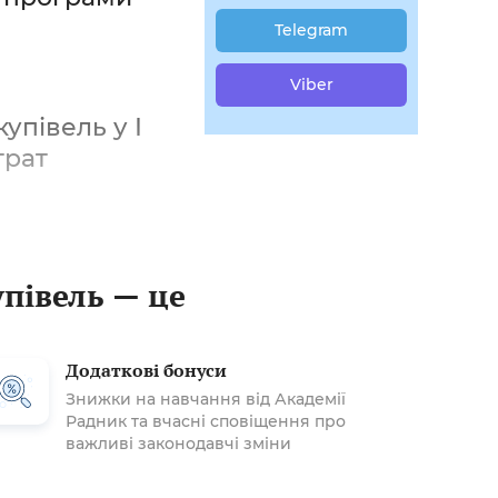
Telegram
Viber
упівель у І
трат
упівель — це
Додаткові бонуси
Знижки на навчання від Академії
Радник та вчасні сповіщення про
важливі законодавчі зміни