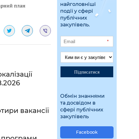
найголовніші
арний план
події у сфері
публічних
закупівель.
*
Підписатися
калізації
8.2026
Обмін знаннями
та досвідом в
тири вакансії
сфері публічних
закупівель
Facebook
ї програми