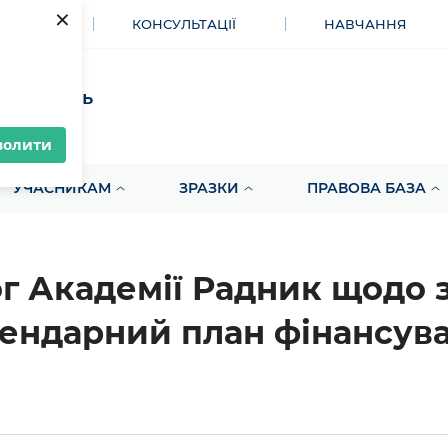
×
МЕНТИ
КОНСУЛЬТАЦІЇ
НАВЧАННЯ
акупівель
волити
УЧАСНИКАМ
ЗРАЗКИ
ПРАВОВА БАЗА
г Академії Радник щодо з
ендарний план фінансув