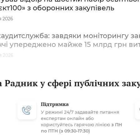
кт100» з оборонних закупівель
я 2026
удитслужба: завдяки моніторингу зак
ччі упереджено майже 15 млрд грн ви
я 2026
 Радник у сфері публічних зак
Підтримка
У режимі 24/7 задавайте питання
експертам онлайн або
користуйтесь гарячою лінією
з ПН
по ПТН (з 09:30-17:30)