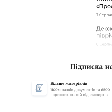
«Проє
7 Серпн
Держа
піврі
6 Серпн
Підписка на
Більше матеріалів
1100+
зразків документів та
6500
корисних статей від експертів