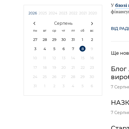
У
блозі
фінансу
2026
2025
2024
2023
2022
2021
2020
Серпень
ВІД РА
пн
вт
ср
чт
пт
сб
вс
27
28
29
30
31
1
2
3
4
5
6
7
8
9
Ще нов
10
11
12
13
14
15
16
17
18
19
20
21
22
23
Блог 
вироб
24
25
26
27
28
29
30
31
1
2
3
4
5
6
7 Серпн
НАЗК 
7 Серпн
Старт