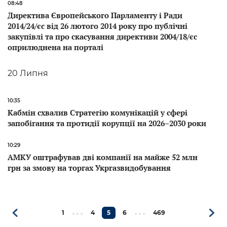
08:48
Директива Європейського Парламенту і Ради
2014/24/єс від 26 лютого 2014 року про публічні
закупівлі та про скасування директиви 2004/18/єс
оприлюднена на порталі
20 Липня
10:35
Кабмін схвалив Стратегію комунікацій у сфері
запобігання та протидії корупції на 2026–2030 роки
10:29
АМКУ оштрафував дві компанії на майже 52 млн
грн за змову на торгах Укргазвидобування
1
4
5
6
469