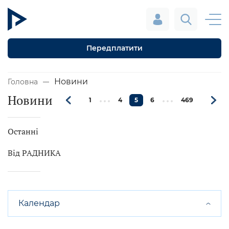
Передплатити
Новини
Головна
Новини
1
4
5
6
469
Останні
Від РАДНИКА
Календар