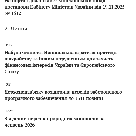
На портал додано лист Мінекономіки щодо
постанови Кабінету Міністрів України від 19.11.2025
№ 1512
21 Липня
11:05
Набула чинності Національна стратегія протидії
шахрайству та іншим порушенням для захисту
фінансових інтересів України та Європейського
Союзу
10:51
Держспецзв’язку розширила перелік забороненого
програмного забезпечення до 1341 позиції
09:27
Зведений перелік природних монополій за
червень-2026