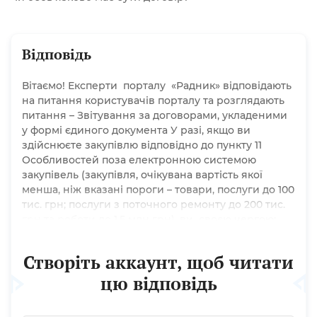
Відповідь
Вітаємо! Експерти порталу «Радник» відповідають
на питання користувачів порталу та розглядають
питання – Звітування за договорами, укладеними
у формі єдиного документа У разі, якщо ви
здійснюєте закупівлю відповідно до пункту 11
Особливостей поза електронною системою
закупівель (закупівля, очікувана вартість якої
менша, ніж вказані пороги – товари, послуги до 100
тис. грн; послуги з поточного ремонту до 200 тис.
грн та роботи до 1,5 млн грн), ви своєю чергою:
дотримується принципів здійснення публічних
закупівель; вносить інформацію про таку
Створіть аккаунт, щоб читати
закупівлю до річного...
цю відповідь