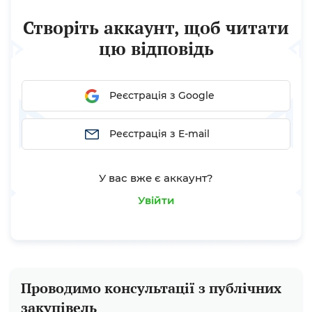
замовник змінює дату початку виконання
договору навіть на 1 день, аудитори вбачають в
Створіть аккаунт, щоб читати
цьому порушення, адже таким чином...
цю відповідь
Реєстрація з Google
Реєстрація з E-mail
У вас вже є аккаунт?
Увійти
Проводимо консультації з публічних
закупівель