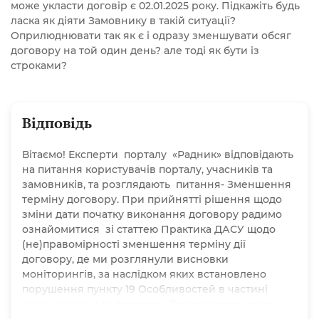
може укласти договір є 02.01.2025 року. Підкажіть будь
ласка як діяти Замовнику в такій ситуації?
Оприлюднювати так як є і одразу зменшувати обсяг
договору на той один день? але тоді як бути із
строками?
Відповідь
Вітаємо! Експерти порталу «Радник» відповідають
на питання користувачів порталу, учасників та
замовників, та розглядають питання- Зменшення
терміну договору. При прийнятті рішення щодо
зміни дати початку виконання договору радимо
ознайомитися зі статтею Практика ДАСУ щодо
(не)правомірності зменшення терміну дії
договору, де ми розглянули висновки
моніторингів, за наслідком яких встановлено
порушення пункту 19 Особливостей в частині
зміни терміну дії договору. Таким чином, якщо