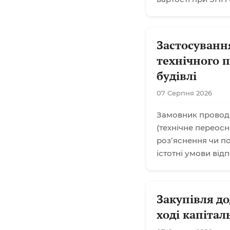
Застосуванн
технічного 
будівлі
07 Серпня 2026
Замовник проводи
(технічне переос
розʼяснення чи п
істотні умови від
Закупівля до
ході капіта