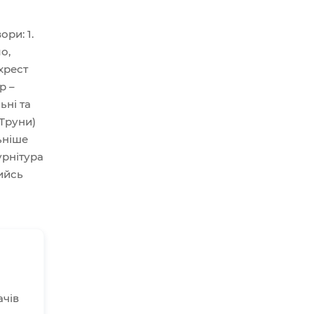
ри: 1.
о,
хрест
р –
ьні та
 Труни)
ьніше
урнітура
ийсь
ачів