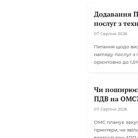
Додавання П
послуг з тех
07 Серпня 2026
Питання щодо визн
нагляду послуг з 
орієнтовно до 1,5%
Чи поширюєт
ПДВ на ОМС
07 Серпня 2026
ОМС планує закупі
принтери, чи звіл
вартості при ЗПП