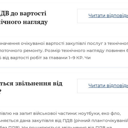
ДВ до вартості
Читати відповід
нічного нагляду
ачення очікуваної вартості закупівлі послуг з технічно
поточного ремонту. Розмір технічного нагляду повинен 
 від вартості робіт за главами 1–9 КР. Чи
ься звільнення від
Читати відповід
?
влю на запит військової частини: ноутбуки, еко фло,
ьняється дана закупівля від ПДВ (річний план=очікувані
 без ПДВ). Чи поширюється звільнення від ПДВ на