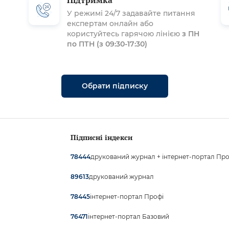
Підтримка
У режимі 24/7 задавайте питання
експертам онлайн або
користуйтесь гарячою лінією
з ПН
по ПТН (з 09:30-17:30)
Обрати підписку
Підписні індекси
друкований журнал + інтернет-портал Про
78444
друкований журнал
89613
інтернет-портал Профі
78445
інтернет-портал Базовий
76471