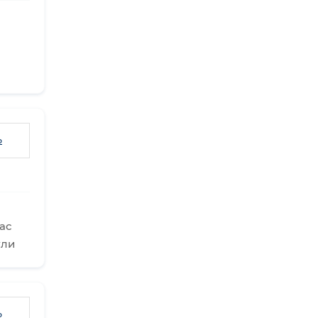
ь
ас
ули
ь