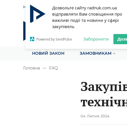
НОВИНИ
СТАТТІ
ІНСТРУ
Дозвольте сайту radnuk.com.ua
відправляти Вам сповіщення про
важливі події та новини у сфері
закупівель
Радник у сфері публічних з
Все для закупівель на одному порталі
Заборонити
Доз
Powered by SendPulse
НОВИЙ ЗАКОН
ЗАМОВНИКАМ
Головна
FAQ
Закупів
техніч
та рем
04 Липня 2024