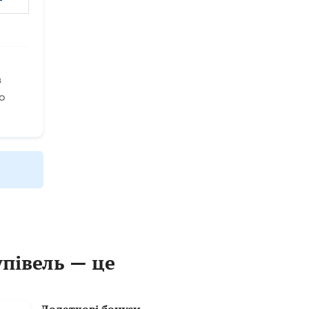
в
о
упівель — це