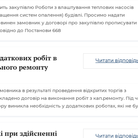
ть закупівлю Роботи з влаштування теплових насосів
нащення систем опалення) будівлі. Просимо надати
овинен замовник у договорі про закупівлю прописувати
повідно до Постанови 668
даткових робіт в
Читати відповід
льного ремонту
мовника в результаті проведення відкритих торгів з
ладено договір на виконання робіт з кап.ремонту. Під ч
у виникла необхідність у додаткових роботах, які не б
і при здійсненні
Читати відповід