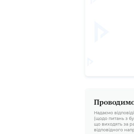
публічних закуп
Проводимо 
Надаємо відповід
(щодо питань з бу
що виходять за р
відповідного нап