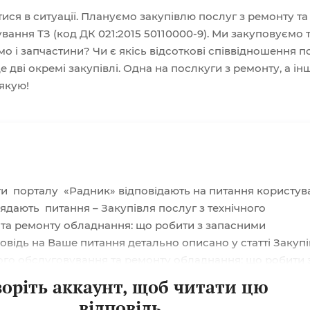
 з запасними
ися в ситуації. Плануємо закупівлю послуг з ремонту та
вання ТЗ (код ДК 021:2015 50110000-9). Ми закуповуємо 
ами?
о і запчастини? Чи є якісь відсоткові співвідношення п
е дві окремі закупівлі. Одна на послкуги з ремонту, а ін
якую!
ти порталу «Радник» відповідають на питання користув
лядають питання – Закупівля послуг з технічного
та ремонту обладнання: що робити з запасними
овідь на Ваше питання детально описано у статті Закуп
ного обслуговування та ремонту обладнання: що робити 
инами? Запрошуємо на навчання: Онлайн-навчання
воріть аккаунт, щоб читати цю
 для закупівельника: від початківця до експерта з
відповідь