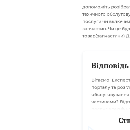
робити
допоможіть розібрат
технчного обслугову
частин
послуги чи включаєм
запчастин. Чи це буд
товар(запчастини) Д
Відповідь
Вітаємо! Експер
порталу та розг
обслуговування 
частинами? Відп
послуг з техніч
запасними част
Ст
«Онлайн-марафон