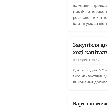
Замовник проводи
(технічне переос
розʼяснення чи п
істотні умови від
Закупівля до
ході капіта
07 Серпня 2026
Доброго дня. У За
Особливостями ук
виконання договор
Вартісні меж