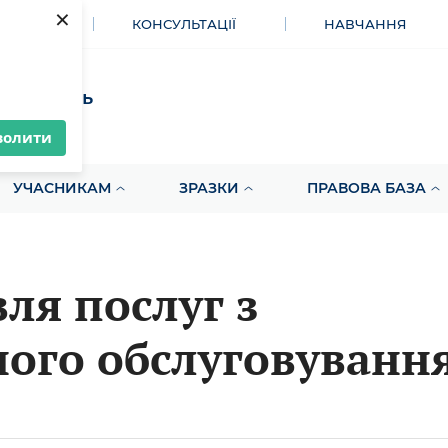
×
МЕНТИ
КОНСУЛЬТАЦІЇ
НАВЧАННЯ
акупівель
волити
УЧАСНИКАМ
ЗРАЗКИ
ПРАВОВА БАЗА
ля послуг з
ного обслуговуванн
онту обладнання: щ