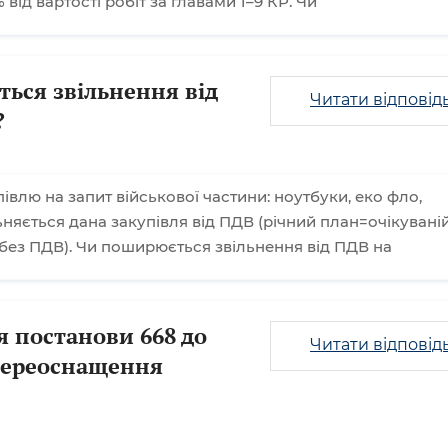
 від вартості робіт за главами 1–9 КР. Чи
ься звільнення від
Читати відповід
?
влю на запит військової частини: ноутбуки, еко фло,
ьняється дана закупівля від ПДВ (річний план=очікувані
 без ПДВ). Чи поширюється звільнення від ПДВ на
я постанови 668 до
Читати відповід
переоснащення