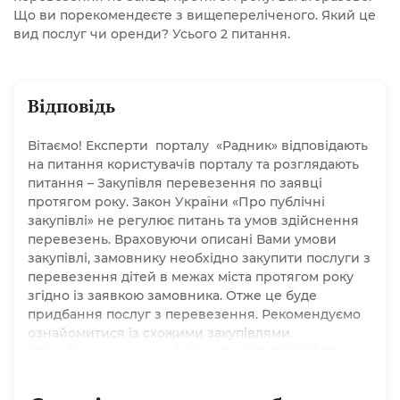
Що ви порекомендеєте з вищепереліченого. Який це
вид послуг чи оренди? Усього 2 питання.
Відповідь
Вітаємо! Експерти порталу «Радник» відповідають
на питання користувачів порталу та розглядають
питання – Закупівля перевезення по заявці
протягом року. Закон України «Про публічні
закупівлі» не регулює питань та умов здійснення
перевезень. Враховуючи описані Вами умови
закупівлі, замовнику необхідно закупити послуги з
перевезення дітей в межах міста протягом року
згідно із заявкою замовника. Отже це буде
придбання послуг з перевезення. Рекомендуємо
ознайомитися із схожими закупівлями
https://prozorro.gov.ua/uk/tender/UA-2025-03-26-
004581-a та https://prozorro.gov.ua/uk/tender/UA-
2024-06-03-010587-a. Також рекомендуємо