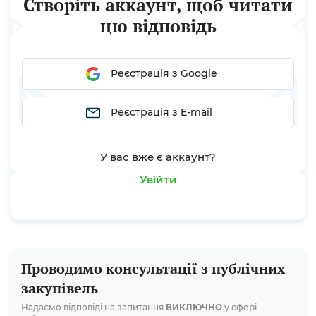
Створіть аккаунт, щоб читати
ознайомитись із статтями: Усе, що потрібно...
цю відповідь
Реєстрація з Google
Реєстрація з E-mail
У вас вже є аккаунт?
Увійти
Проводимо консультації з публічних
закупівель
Надаємо відповіді на запитання
ВИКЛЮЧНО
у сфері